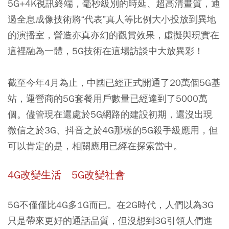
5G+4K視訊終端，毫秒級別的時延、超高清畫質，通
過全息成像技術將“代表”真人等比例大小投放到異地
的演播室，營造亦真亦幻的觀賞效果，虛擬與現實在
這裡融為一體，5G技術在這場訪談中大放異彩！
截至今年4月為止，中國已經正式開通了20萬個5G基
站，運營商的5G套餐用戶數量已經達到了5000萬
個。儘管現在還處於5G網路的建設初期，還沒出現
微信之於3G、抖音之於4G那樣的5G殺手級應用，但
可以肯定的是，相關應用已經在探索當中。
4G改變生活 5G改變社會
5G不僅僅比4G多1G而已。在2G時代，人們以為3G
只是帶來更好的通話品質，但沒想到3G引領人們進