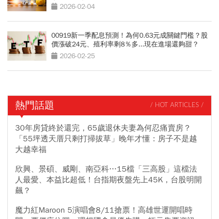
息11%關鍵
2026-02-04
00919新一季配息預測！為何0.63元成關鍵門檻？股
價漲破24元、殖利率剩8％多...現在進場還夠甜？
2026-02-25
熱門話題
/ HOT ARTICLES /
30年房貸終於還完，65歲退休夫妻為何忍痛賣房？
「55坪透天厝只剩打掃拔草」晚年才懂：房子不是越
大越幸福
欣興、景碩、威剛、南亞科…15檔「三高股」這檔法
人最愛、本益比超低！台指期夜盤先上45K，台股明開
飆？
魔力紅Maroon 5演唱會8/11搶票！高雄世運開唱時