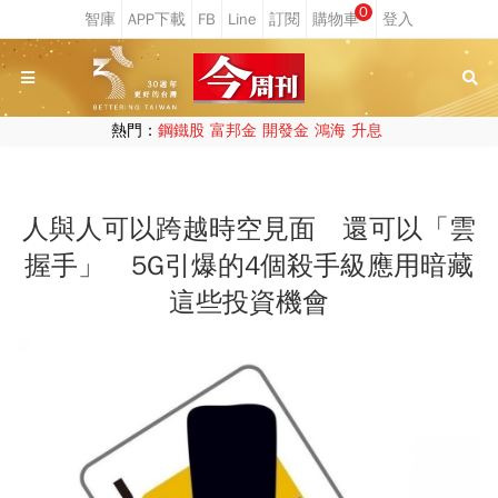
0
熱門：
鋼鐵股
富邦金
開發金
鴻海
升息
人與人可以跨越時空見面 還可以「雲
握手」 5G引爆的4個殺手級應用暗藏
這些投資機會