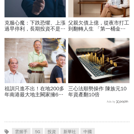
克服心魔：下跌恐懼、上漲
父親欠債上億，從夜市打工
過早停利，長期投資不是每
到翻轉人生 「第一桶金幸
天看股價，而是定期看生意
福學」創辦人 Soya許舒
韻：自由的底氣，是月月都
能幸福領出生活費
祖訓只進不出！在地200多
三心法順勢操作 陳族元10
年南港最大地主闕家擁6萬
年資產翻10倍
坪土地：「撐得住就不要
Ads by
賣」
雲握手
5G
投資
新華社
中國