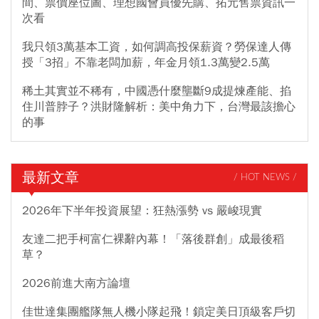
間、票價座位圖、理想國會員優先購、拓元售票資訊一
次看
我只領3萬基本工資，如何調高投保薪資？勞保達人傳
授「3招」不靠老闆加薪，年金月領1.3萬變2.5萬
稀土其實並不稀有，中國憑什麼壟斷9成提煉產能、掐
住川普脖子？洪財隆解析：美中角力下，台灣最該擔心
的事
最新文章
/ HOT NEWS /
2026年下半年投資展望：狂熱漲勢 vs 嚴峻現實
友達二把手柯富仁裸辭內幕！「落後群創」成最後稻
草？
2026前進大南方論壇
佳世達集團艦隊無人機小隊起飛！鎖定美日頂級客戶切