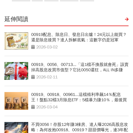
延伸閱讀
00919配息、除息日、發息日出爐！24元以上能買？
還是除息後買？達人拆解底氣：這數字仍是冠軍
2026-03-02
00919、0056、00713...「這1檔不換股就會死」該賣
掉高股息改買市值型？它比0050還狂，ALL IN多賺
80％
2026-02-11
00919、00918、00961...這檔殖利率飆14％配息
王！盤點32檔3月除息ETF：5檔暴力賺10％，最後買
進日一次看
2026-03-04
不買0056！存股12年賺3棟房、達人曝2026高股息攻
略：為何改抱00918、00919？甜甜價曝光，連3年配