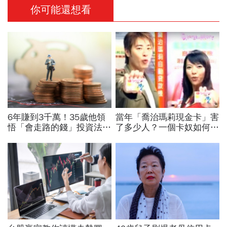
你可能還想看
6年賺到3千萬！35歲他領
當年「喬治瑪莉現金卡」害
悟「會走路的錢」投資法：
了多少人？一個卡奴如何把
用現在的錢，欺負那些未來
500萬債務變成只還23萬
的有錢人