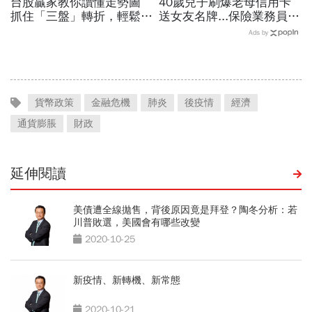
台股贏家教你讀懂走勢圖
40歲兒子刷爆老母信用卡
抓住「三盤」轉折，輕鬆賺
送女友名牌...保險業務員看
一個波段
「啃老」：問題不在溺愛，
Ads by
而是父母用錢換孩子的愛
貨幣政策
金融危機
肺炎
後疫情
經濟
通貨膨脹
財政
延伸閱讀
美債遭全線拋售，背後原因竟是拜登？陶冬分析：若
川普敗選，美國會有哪些改變
2020-10-25
新疫情、新轉機、新常態
2020-10-21