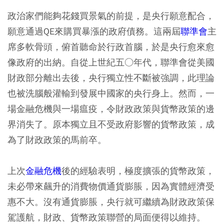
政治家們能夠花錢買景氣的前提，是央行願意配合，
願意通過QE來購買暴漲的政府債務。這兩屆
聯準會
主
席多軟骨頭，俯首聽命於行政首腦，於是央行愈來愈
像政府的出納。自從上世紀五○年代，聯準會從美國
財政部分離出去後，央行獨立性不斷被強調，此理論
也被洗腦般灌輸到發展中國家的央行身上。然而，一
場金融危機與一場瘟疫，令財政政策與貨幣政策的邊
界消失了。原本獨立且不受政府影響的貨幣政策，成
為了財政政策的馬前卒。
上次
金融危機
後的經驗表明，極度擴張的貨幣政策，
未必帶來飆升的消費物價通貨膨脹，因為實體經濟受
惠不大。沒有通貨膨脹，央行就可繼續為財政政策保
駕護航，財政、貨幣政策聯營的局面便得以維持。