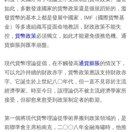
如此，多數發達國家的貨幣政策還是循規蹈矩的，濫
發貨幣的基本上都是發展中國家，IMF（國際貨幣基
金）等多邊組織耳提面命地教訓，財政政策不能失
控，
貨幣政策
必須獨立，如此才能避免債務危機、通
貨膨脹與匯率崩盤。
現代貨幣理論提倡，在不觸發高
通貨膨脹
的情況下，
可以允許持續的財政赤字，貨幣政策應該支持財政赤
字。它誕生於上世紀八○年代，但一直不見容於主流
經濟學家。時至今日，該理論仍不被主流經濟學家所
接受，但卻愈來愈受到政策制定者的歡迎。
第一個將現代貨幣理論從學術界搬到政策領域的，是
前聯準會主席柏南克，二○○八年金融海嘯時，他推