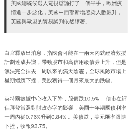
美國總統候選人電視辯論打了一個平手，歐洲疫
情進一步惡化，美國中西部新增感染人數飆升，
英國與歐盟的貿易談判依然膠著。
白宮釋放出消息，指國會可能在一兩天內就經濟救援
計劃達成共識，帶動股市和高信用級債券上升，但是
無法完全抹去一周以來的滿天陰霾，全球風險市場上
星期繼續下挫，美股獲得一個月來最大的跌幅。
英特爾數據中心收入下降，股價跌10.5% 。債市在評
估拜登當選對財政赤字的影響，美國十年期國債利率
一周內從0.76%升到0.84% 。美債跌，美元匯率跟隨
下挫，收報92.75。