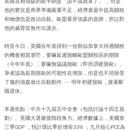
英國首相強森的殺手鐧是「談不成就算了」 ，但是
他的窘況是商界準備嚴重不足，經濟衰退中提高關稅
和物價也是政治自殺。歐盟看穿強森的底牌，所以對
他的威脅並無作出讓步。
時至今日，英國在年底得到一份類似加拿大待遇關稅
的機會相當渺茫，要嘛延遲脫離歐盟關稅區的期限
（今年年底），要嘛無協議脫歐（即所謂硬脫歐）。
筆者認為延期脫歐的可能性在增加，但是也不排除受
了傷的強森做出自殺動作 —- 明年初硬脫歐，接著辭
職退休。
本週焦點：中共十九屆五中全會（包括討論十四五規
劃）、美國大選最後階段角力。經濟數據上，美國第
三季GDP ，預計環比季折增長33% ；九月核心PCE為