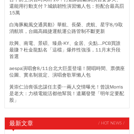
還能用行動支付？城鎮韌性演習懶人包：拒配合最高罰
15萬
白海豚颱風交通異動》華航、長榮、虎航、星宇8/9取
消航班，台鐵高鐵捷運航運公路管制不斷更新
欣興、南電、景碩、臻鼎-KY、金居、尖點...PCB買誰
最賺？杜金龍點名「這檔」爆炸性強漲，11月末升段
首選
aespa演唱會8/11台北大巨蛋登場！開唱時間、票價座
位圖、實名制規定、演唱會歌單懶人包
黃崇仁治喪張忠謀任主委…兩人交情曝光！曾說Morris
是老大：力積電能活都他幫我！遺屬發聲「明年定要配
股」
最新文章
/ HOT NEWS /