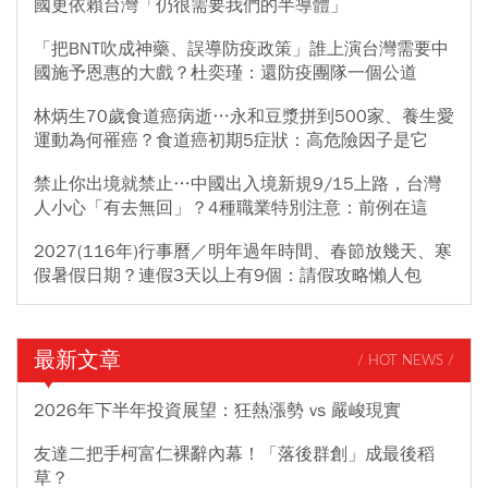
國更依賴台灣「仍很需要我們的半導體」
「把BNT吹成神藥、誤導防疫政策」誰上演台灣需要中
國施予恩惠的大戲？杜奕瑾：還防疫團隊一個公道
林炳生70歲食道癌病逝…永和豆漿拼到500家、養生愛
運動為何罹癌？食道癌初期5症狀：高危險因子是它
禁止你出境就禁止…中國出入境新規9/15上路，台灣
人小心「有去無回」？4種職業特別注意：前例在這
2027(116年)行事曆／明年過年時間、春節放幾天、寒
假暑假日期？連假3天以上有9個：請假攻略懶人包
最新文章
/ HOT NEWS /
2026年下半年投資展望：狂熱漲勢 vs 嚴峻現實
友達二把手柯富仁裸辭內幕！「落後群創」成最後稻
草？