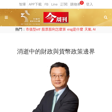
0
熱門：
市值型etf
股票股利怎麼算
esg是什麼
天氣
AI
消逝中的財政與貨幣政策邊界