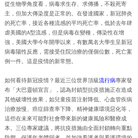
從生物學角度看，病毒求生存、求傳播，不殺死寄
主，但加大傳染度是正常的。在發達國家，新冠肺炎
的死亡率，接近各種流感的平均死亡率，低於去年肆
虐美國的A型流感，但是病毒在變種，傳染性在增
強，美國大學今年開學以來，有數萬名大學生呈新冠
病毒陽性反應，需接受住院治療的僅個位數，死亡案
例一件。這是疫情的新常態。
如何看待新冠疫情？最近三位世界頂級
流行病
專家發
布「大巴靈頓宣言」，認為封鎖型抗疫措施正在造成
其他破壞性效果，如兒童疫苗注射降低、心血管疾病
治療放慢、癌症篩查率下降、精神健康環境惡化等，
這些在未來可能對社會帶來新的健康風險和醫療成
本。三位專家建議，將抗疫措施由全面封鎖轉向重點
防禦，保護年老體弱者，並加強看護者與看護環境的