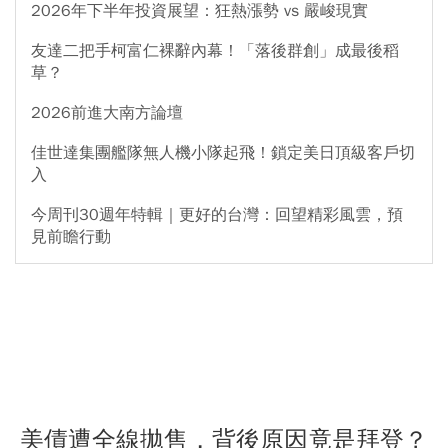
2026年下半年投資展望：狂熱漲勢 vs 嚴峻現實
友達二把手柯富仁裸辭內幕！「落後群創」成最後稻
草？
2026前進大南方論壇
佳世達集團艦隊無人機小隊起飛！鎖定美日頂級客戶切
入
今周刊30週年特輯｜更好的台灣：回望精彩風雲，預
見前瞻行動
美債遭全線拋售，背後原因竟是拜登？