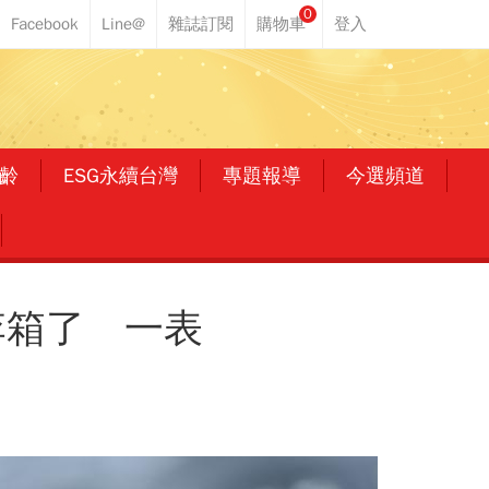
0
齡
ESG永續台灣
專題報導
今選頻道
李箱了 一表