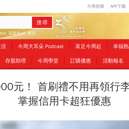
搜尋
fed
高股息etf
美元
生活
今周大耳朵 Podcast
富足今周起
幸福熟
存股助理
今周學堂
訂購優惠
活動報名
000元！ 首刷禮不用再領行
掌握信用卡超狂優惠