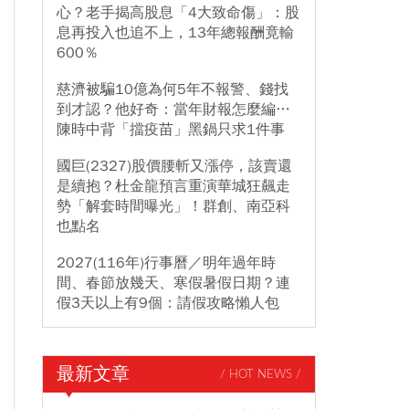
心？老手揭高股息「4大致命傷」：股
息再投入也追不上，13年總報酬竟輸
600％
慈濟被騙10億為何5年不報警、錢找
到才認？他好奇：當年財報怎麼編…
陳時中背「擋疫苗」黑鍋只求1件事
國巨(2327)股價腰斬又漲停，該賣還
是續抱？杜金龍預言重演華城狂飆走
勢「解套時間曝光」！群創、南亞科
也點名
2027(116年)行事曆／明年過年時
間、春節放幾天、寒假暑假日期？連
假3天以上有9個：請假攻略懶人包
最新文章
/ HOT NEWS /