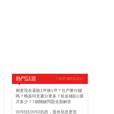
熱門話題
/ HOT ARTICLES /
都更現在還能1坪換1坪？住戶要付錢
嗎？晚簽同意書分更多？租金補貼1個
月多少？7個關鍵問題全面解答
0056比0050抗跌，退休領息更安