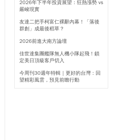
2026年下半年投資展望：狂熱漲勢 vs
嚴峻現實
友達二把手柯富仁裸辭內幕！「落後
群創」成最後稻草？
2026前進大南方論壇
佳世達集團艦隊無人機小隊起飛！鎖
定美日頂級客戶切入
今周刊30週年特輯｜更好的台灣：回
望精彩風雲，預見前瞻行動