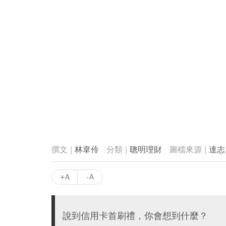
林韋伶
聰明理財
達志
+A
-A
說到信用卡首刷禮，你會想到什麼？