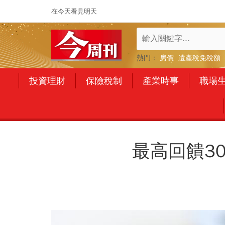
在今天看見明天
熱門：
房價
遺產稅免稅額
投資理財
保險稅制
產業時事
職場
最高回饋3