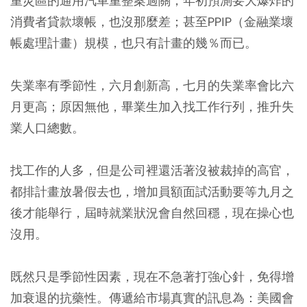
重災區的通用汽車重整案過關，年初預測要大爆炸的
消費者貸款壞帳，也沒那麼差；甚至PPIP（金融業壞
帳處理計畫）規模，也只有計畫的幾％而已。
失業率有季節性，六月創新高，七月的失業率會比六
月更高；原因無他，畢業生加入找工作行列，推升失
業人口總數。
找工作的人多，但是公司裡還活著沒被裁掉的高官，
都排計畫放暑假去也，增加員額面試活動要等九月之
後才能舉行，屆時就業狀況會自然回穩，現在操心也
沒用。
既然只是季節性因素，現在不急著打強心針，免得增
加衰退的抗藥性。傳遞給市場真實的訊息為：美國會