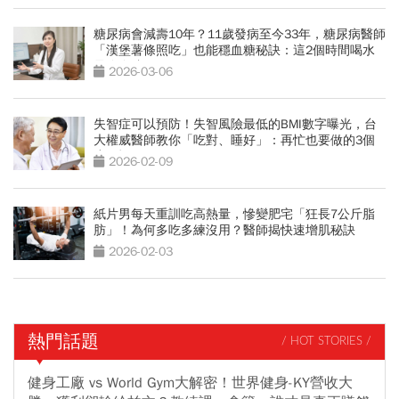
糖尿病會減壽10年？11歲發病至今33年，糖尿病醫師
「漢堡薯條照吃」也能穩血糖秘訣：這2個時間喝水
最降血糖
2026-03-06
失智症可以預防！失智風險最低的BMI數字曝光，台
大權威醫師教你「吃對、睡好」：再忙也要做的3個
小習慣
2026-02-09
紙片男每天重訓吃高熱量，慘變肥宅「狂長7公斤脂
肪」！為何多吃多練沒用？醫師揭快速增肌秘訣
2026-02-03
熱門話題
/ HOT STORIES /
健身工廠 vs World Gym大解密！世界健身-KY營收大