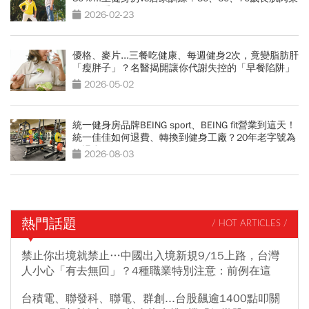
略一次看
2026-02-23
優格、麥片...三餐吃健康、每週健身2次，竟變脂肪肝
「瘦胖子」？名醫揭開讓你代謝失控的「早餐陷阱」
2026-05-02
統一健身房品牌BEING sport、BEING fit營業到這天！
統一佳佳如何退費、轉換到健身工廠？20年老字號為
何退出
2026-08-03
熱門話題
/ HOT ARTICLES /
禁止你出境就禁止…中國出入境新規9/15上路，台灣
人小心「有去無回」？4種職業特別注意：前例在這
台積電、聯發科、聯電、群創...台股飆逾1400點叩關