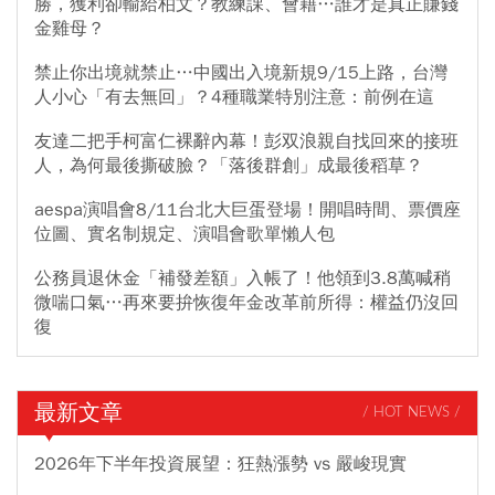
勝，獲利卻輸給柏文？教練課、會籍…誰才是真正賺錢
金雞母？
禁止你出境就禁止…中國出入境新規9/15上路，台灣
人小心「有去無回」？4種職業特別注意：前例在這
友達二把手柯富仁裸辭內幕！彭双浪親自找回來的接班
人，為何最後撕破臉？「落後群創」成最後稻草？
aespa演唱會8/11台北大巨蛋登場！開唱時間、票價座
位圖、實名制規定、演唱會歌單懶人包
公務員退休金「補發差額」入帳了！他領到3.8萬喊稍
微喘口氣…再來要拚恢復年金改革前所得：權益仍沒回
復
最新文章
/ HOT NEWS /
2026年下半年投資展望：狂熱漲勢 vs 嚴峻現實