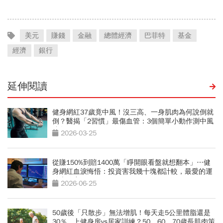
美元
賺錢
金融
總體經濟
巴菲特
基金
經濟
銀行
延伸閱讀
健身網紅37歲竟中風！沒三高、一身肌肉為何說倒就
倒？醫揭「2習慣」最傷血管：3個簡單小動作測中風
跡象
2026-03-25
從賺150%到賠1400萬「睜開眼看盤就想翻本」…健
身網紅血淚悔悟：投資害我幾十塊都計較，最愛的運
動也放棄
2026-06-25
50歲後「只散步」無法增肌！每天走5公里體脂還是
30％...上健身房vs居家訓練？50、60、70歲長肌肉策