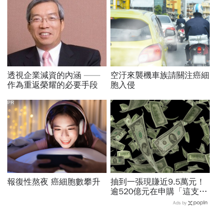
透視企業減資的內涵 ——
空汙來襲機車族請關注癌細
作為重返榮耀的必要手段
胞入侵
PR
報復性熬夜 癌細胞數攀升
抽到一張現賺近9.5萬元！
逾520億元在申購「這支股
票」、總筆數近99萬 創
Ads by
近10年最大量