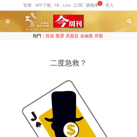
0
熱門：
投資
股票
高股息
金融股
存股
二度急救？