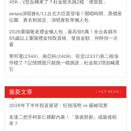
45K，V型反轉來了？杜金龍先挑2檔「便當股」
aespa演唱會8/11台北大巨蛋登場！開唱時間、票價座
位圖、實名制規定、演唱會歌單懶人包
2026重陽敬老禮金懶人包，最高領5萬！全台各縣市
65歲以上重陽禮金領取資格、發放金額、何時領一次
看
華邦電(2344)、南亞科(2408)、旺宏(2337)第二根漲
停穩了？記憶體股只能挑一檔挑誰，杜金龍2理由喊選
它
最新文章
/ HOT NEWS /
2026年下半年投資展望：狂熱漲勢 vs 嚴峻現實
友達二把手柯富仁裸辭內幕！「落後群創」成最後稻
草？