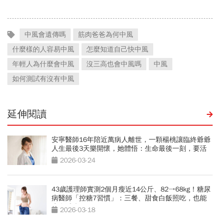
中風會遺傳嗎
筋肉爸爸為何中風
什麼樣的人容易中風
怎麼知道自己快中風
年輕人為什麼會中風
沒三高也會中風嗎
中風
如何測試有沒有中風
延伸閱讀
安寧醫師16年陪近萬病人離世，一顆楊桃讓臨終爺爺
人生最後3天樂開懷，她體悟：生命最後一刻，要活
得像自己
2026-03-24
43歲護理師實測2個月瘦近14公斤、82→68kg！糖尿
病醫師「控糖7習慣」：三餐、甜食白飯照吃，也能
瘦身減脂
2026-03-18