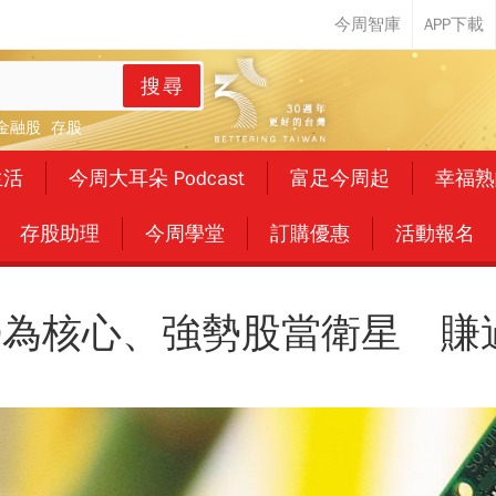
搜尋
金融股
存股
生活
今周大耳朵 Podcast
富足今周起
幸福熟
存股助理
今周學堂
訂購優惠
活動報名
D為核心、強勢股當衛星 賺