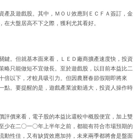
資產及遊戲股。其中，ＭＯＵ效應到ＥＣＦＡ簽訂，金
，在大盤居高不下之際，獲利尤其看好。
關鍵。但就基本面來看，ＬＥＤ廠商擴產速度快，投資
策略只能做短不宜做長。至於遊戲股，以目前本益比二
十倍以下，才較具吸引力。但因農曆春節假期即將來
一點。要提醒的是，遊戲產業波動過大，投資人操作時
價評價來看，電子股的本益比還較中概股便宜，加上雙
至少在二○一○年上半年之前，都能有符合市場預期的
流動性佳，又有缺貨效應加持，未來兩季都將會是盤面