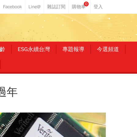
0
齡
ESG永續台灣
專題報導
今選頻道
過年