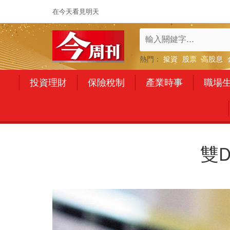
在今天看見明天
熱門：
投資
股票
高股息
投資理財
保險稅制
產業時事
職場
雙