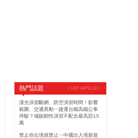
熱門話題
/ HOT ARTICLES /
漢光演習斷網、防空演習時間！影響
範圍、交通異動…捷運台鐵高鐵公車
停駛？城鎮韌性演習不配合最高罰15
萬
禁止你出境就禁止…中國出入境新規