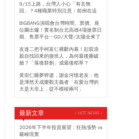
9/15上路，台灣人小心「有去無
回」？4種職業特別注意：前例在這
BIGBANG演唱會台灣時間、票價、座
位圖出爐！實名制台北高雄4場搶票日
期、售票平台…GD/大聲/太陽全來了
友達二把手柯富仁裸辭內幕！彭双浪
親自找回來的接班人，為何最後撕破
臉？「落後群創」成最後稻草？
黃崇仁睡夢猝逝，謝金河憶老友：他
是渾然天成樂觀主義者「在愛台灣的
大是大非上，從不模稜兩可」
最新文章
/ HOT NEWS /
2026年下半年投資展望：狂熱漲勢 vs
嚴峻現實