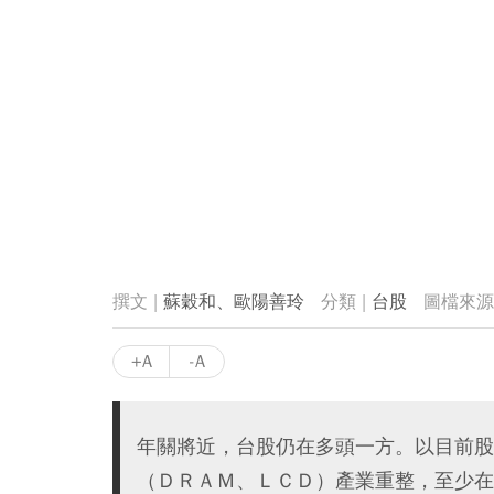
蘇穀和、歐陽善玲
台股
+A
-A
年關將近，台股仍在多頭一方。以目前股
（ＤＲＡＭ、ＬＣＤ）產業重整，至少在