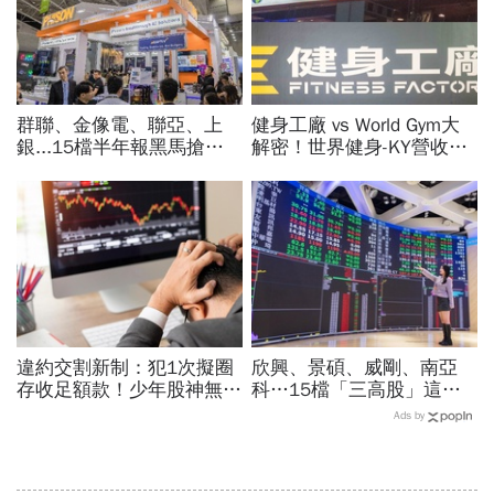
群聯、金像電、聯亞、上
健身工廠 vs World Gym大
銀...15檔半年報黑馬搶先
解密！世界健身-KY營收大
卡位！分析師揭選股4指
勝，獲利卻輸給柏文？教練
標...真能複製鈺創、晶豪科
課、會籍…誰才是真正賺錢
噴一波？
金雞母？
違約交割新制：犯1次擬圈
欣興、景碩、威剛、南亞
存收足額款！少年股神無本
科…15檔「三高股」這檔
當沖翻車、前7月飆百億…
法人最愛、本益比超低！台
Ads by
違約交割後果「想貸款都
指期夜盤先上45K，台股明
難」
開飆？