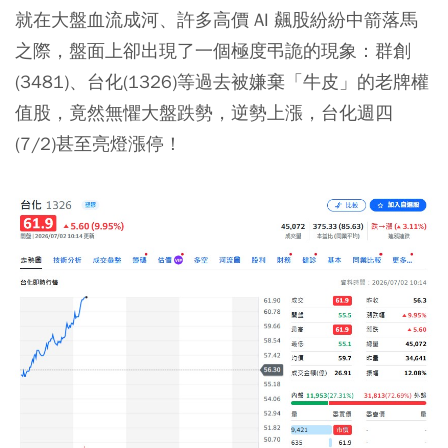
就在大盤血流成河、許多高價 AI 飆股紛紛中箭落馬
之際，盤面上卻出現了一個極度弔詭的現象：群創
(3481)、台化(1326)等過去被嫌棄「牛皮」的老牌權
值股，竟然無懼大盤跌勢，逆勢上漲，台化週四
(7/2)甚至亮燈漲停！