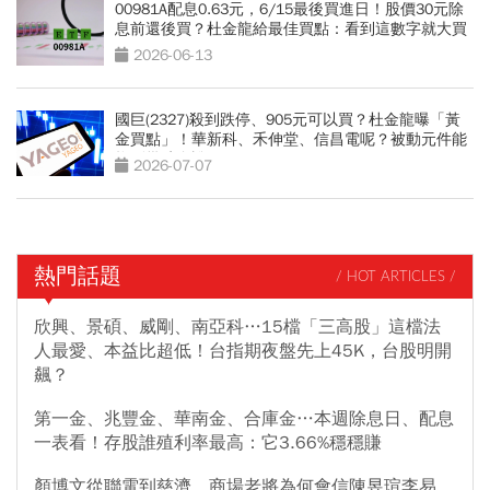
00981A配息0.63元，6/15最後買進日！股價30元除
息前還後買？杜金龍給最佳買點：看到這數字就大買
2026-06-13
國巨(2327)殺到跌停、905元可以買？杜金龍曝「黃
金買點」！華新科、禾伸堂、信昌電呢？被動元件能
抱到幾時全說了
2026-07-07
熱門話題
/ HOT ARTICLES /
欣興、景碩、威剛、南亞科…15檔「三高股」這檔法
人最愛、本益比超低！台指期夜盤先上45K，台股明開
飆？
第一金、兆豐金、華南金、合庫金…本週除息日、配息
一表看！存股誰殖利率最高：它3.66%穩穩賺
顏博文從聯電到慈濟，商場老將為何會信陳昱瑄李易