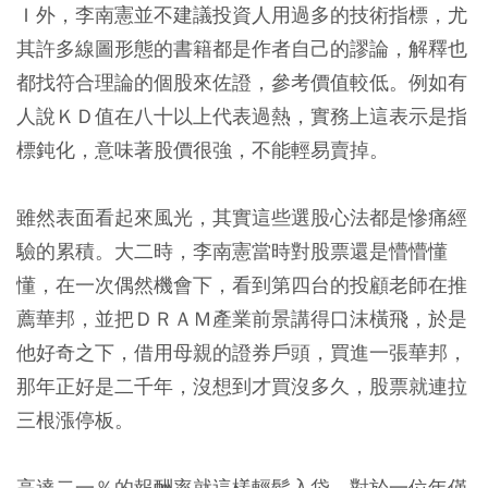
Ｉ外，李南憲並不建議投資人用過多的技術指標，尤
其許多線圖形態的書籍都是作者自己的謬論，解釋也
都找符合理論的個股來佐證，參考價值較低。例如有
人說ＫＤ值在八十以上代表過熱，實務上這表示是指
標鈍化，意味著股價很強，不能輕易賣掉。
雖然表面看起來風光，其實這些選股心法都是慘痛經
驗的累積。大二時，李南憲當時對股票還是懵懵懂
懂，在一次偶然機會下，看到第四台的投顧老師在推
薦華邦，並把ＤＲＡＭ產業前景講得口沫橫飛，於是
他好奇之下，借用母親的證券戶頭，買進一張華邦，
那年正好是二千年，沒想到才買沒多久，股票就連拉
三根漲停板。
高達二一％的報酬率就這樣輕鬆入袋，對於一位年僅