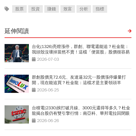
股票
投資
賺錢
致富
分析
指標
延伸閱讀
台化(1326)亮燈漲停，群創、聯電還能追？杜金龍：
我頭殼沒壞掉當然不賣！這檔「便當股」股價很容易
就噴出去了
2026-07-03
群創股價見72.6元、友達逼32元…股價漲停爆量打
開，現在能追買？杜金龍：這檔才是主要領頭羊
2026-06-25
台積電(2330)挨打破月線、3000元還得等多久？杜金
龍揭台股仍有雙引擎行情：南亞科、華邦電拉回閉眼
買
2026-06-26