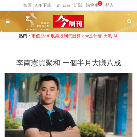
0
熱門：
市值型etf
股票股利怎麼算
esg是什麼
天氣
AI
李南憲買聚和 一個半月大賺八成