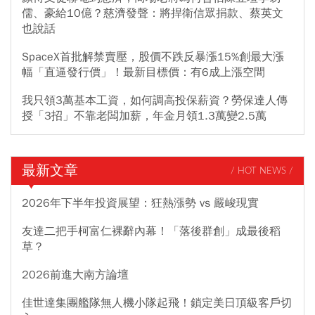
儒、豪給10億？慈濟發聲：將捍衛信眾捐款、蔡英文
也說話
SpaceX首批解禁賣壓，股價不跌反暴漲15%創最大漲
幅「直逼發行價」！最新目標價：有6成上漲空間
我只領3萬基本工資，如何調高投保薪資？勞保達人傳
授「3招」不靠老闆加薪，年金月領1.3萬變2.5萬
最新文章
/ HOT NEWS /
2026年下半年投資展望：狂熱漲勢 vs 嚴峻現實
友達二把手柯富仁裸辭內幕！「落後群創」成最後稻
草？
2026前進大南方論壇
佳世達集團艦隊無人機小隊起飛！鎖定美日頂級客戶切