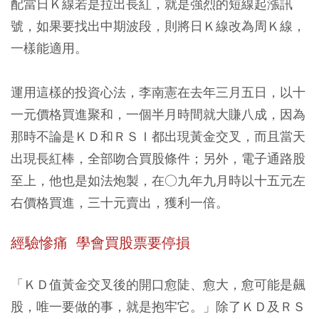
配當日Ｋ線若是拉出長紅，就是強烈的短線起漲訊
號，如果要找出中期波段，則將日Ｋ線改為周Ｋ線，
一樣能適用。
運用這樣的投資心法，李南憲在去年三月五日，以十
一元價格買進聚和，一個半月時間就大賺八成，因為
那時不論是ＫＤ和ＲＳＩ都出現黃金交叉，而且當天
出現長紅棒，全部吻合買股條件；另外，電子通路股
至上，他也是如法炮製，在○九年九月時以十五元左
右價格買進，三十元賣出，獲利一倍。
經驗慘痛 學會買股票要停損
「ＫＤ值黃金交叉後的開口愈陡、愈大，愈可能是飆
股，唯一要做的事，就是抱牢它。」除了ＫＤ及ＲＳ