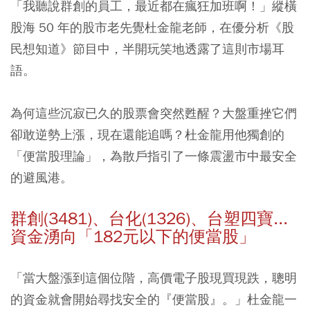
「我聽說群創的員工，最近都在瘋狂加班啊！」
縱橫
股海 50 年的股市老先覺杜金龍老師，在優分析《股
民想知道》節目中，半開玩笑地透露了這則市場耳
語。
為何這些沉寂已久的股票會突然甦醒？大盤重挫它們
卻敢逆勢上漲，現在還能追嗎？杜金龍用他獨創的
「便當股理論」，為散戶指引了一條震盪市中最安全
的避風港。
群創(3481)、台化(1326)、台塑四寶...
資金湧向「182元以下的便當股」
「當大盤漲到這個位階，高價電子股現買現跌，聰明
的資金就會開始尋找安全的『便當股』。」
杜金龍一