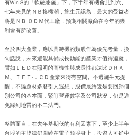
有Win 8的「軟硬兼施」下，下半年有機會見到六、
七年未見的ＮＢ換機潮，施生元認為，最大的受益者
將是ＮＢ ＯＤＭ代工廠，預期相關廠商在今年的獲
利會有所改善。
至於四大產業，應以具轉機的類股作為優先考量，換
句話說，未來還能具備成長動能的產業才值得追蹤，
譬如ＬＥＤ在照明的商機性與成長性都遠比ＤＲＡ
Ｍ、ＴＦＴ-ＬＣＤ產業來得有空間。不過施生元提
醒，不論題材多麼引人遐想，股價最終還是要回歸個
別公司的基本面，緊盯營運數字及公司狀況，仍是避
免踩到地雷的不二法門。
整體而言，在去年基期低的有利因素下，至少上半年
台股的主旋律仍圍繞在電子類股身上，投資人可從中