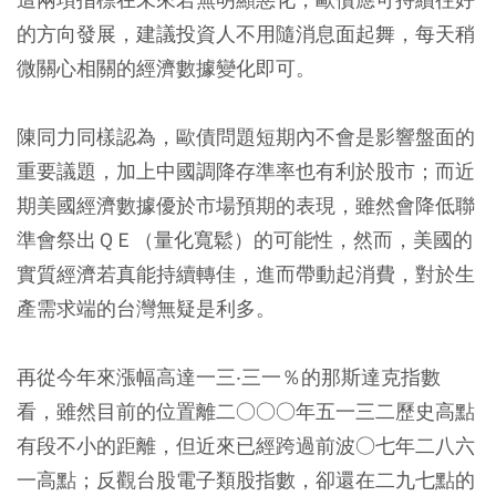
的方向發展，建議投資人不用隨消息面起舞，每天稍
微關心相關的經濟數據變化即可。
陳同力同樣認為，歐債問題短期內不會是影響盤面的
重要議題，加上中國調降存準率也有利於股市；而近
期美國經濟數據優於市場預期的表現，雖然會降低聯
準會祭出ＱＥ（量化寬鬆）的可能性，然而，美國的
實質經濟若真能持續轉佳，進而帶動起消費，對於生
產需求端的台灣無疑是利多。
再從今年來漲幅高達一三‧三一％的那斯達克指數
看，雖然目前的位置離二○○○年五一三二歷史高點
有段不小的距離，但近來已經跨過前波○七年二八六
一高點；反觀台股電子類股指數，卻還在二九七點的