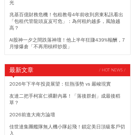
光
兆基百億財務危機！包租教母4年前收到房東私訊看出
「包租代管龍頭岌岌可危」：為何租約越多，風險越
高？
AI股神一夕之間跌落神壇！他上半年狂賺439%報酬，7
月慘爆倉「不再用槓桿炒股」
最新文章
/ HOT NEWS /
2026年下半年投資展望：狂熱漲勢 vs 嚴峻現實
友達二把手柯富仁裸辭內幕！「落後群創」成最後稻
草？
2026前進大南方論壇
佳世達集團艦隊無人機小隊起飛！鎖定美日頂級客戶切
入