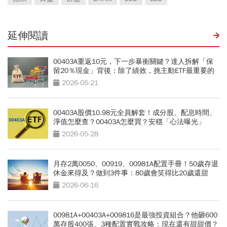
延伸閱讀
00403A重返10元，下一步暴衝關鍵？達人拆解「保
留20％現金」背後：除了績效，挑主動ETF最重要的
是？
2026-05-21
00403A股價10.98元全員解套！成分股、配息時間、
淨值怎麼查？00403A怎麼買？安穩「心法曝光」
2026-05-28
月存2萬0050、00919、00981A配置手冊！50歲存退
休金來得及？做到3件事：80歲會笑得比20歲還甜
2026-06-16
00981A+00403A+009816是最強投資組合？他砸600
萬存股400張、3種配置實戰攻略：現在還有甜甜價？