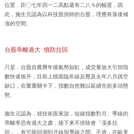
位置，距○七年四一二高點還有二八％的幅度，因
此，施生元認為以科技股掛帥的台股，理應有落後補
漲的空間。
台股乖離過大 慎防拉回
只是，台股自農曆年後氣勢如虹，成交量放大引領指
數快速推升，目前上檔面臨年線反壓及去年八月跳空
缺口，在重重關卡下，指數自然難以延續先前多頭態
勢。
施生元認為，就技術面來說，短線指數對月、季線的
乖離率恐有過大之虞，接下來不排除會「漲多拉
回」，有可能回測到月線與季線之間。不過，在歐美