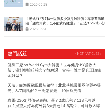
2026-05-28
主動式ETF系列6一溢價多少算是離譜價？專家警示風
險「願意買貴，也不能貴得離譜」：超過0.5％就不該
買
2026-05-20
熱門話題
/ HOT ARTICLES /
健身工廠 vs World Gym大解密！世界健身-KY營收大
勝，獲利卻輸給柏文？教練課、會籍…誰才是真正賺錢
金雞母？
天氣／白海豚颱風最新路徑！北北基桃暴風圈侵襲率曝
光、8/7颱風假？三颱怎麼走，10日報先看
聯電(2303)股價破底翻、漲了2成玩完？118元可以
買？展望大好為何外資3天賣超14.6萬張，可能原因曝