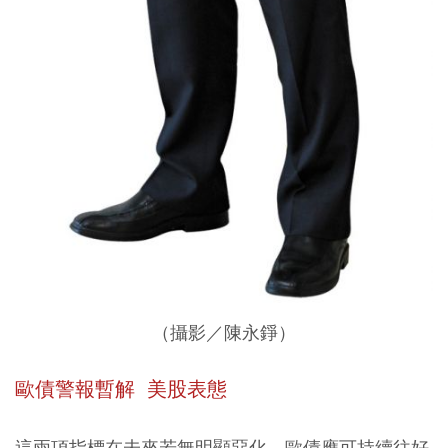
（攝影／陳永錚）
歐債警報暫解 美股表態
這兩項指標在未來若無明顯惡化，歐債應可持續往好