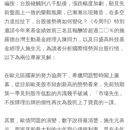
編按：台股碰觸到八千點後，漲跌幅度加劇，顯見先
前盤面上一致的樂觀氛圍，已漸漸出現雜音，在多空
力道拉扯下，台股後勢將如何變化？《今周刊》特別
邀請今年來基金績效前三名且報酬皆超過二○％的施
羅德台灣主動基金經理人陳同力，以及日盛高科技基
金經理人施生元，為讀者分析國際情勢與台股行情，
以下為兩位專家見解：
在歐元區國家的努力協商下，希臘問題暫時闔上簾
幕，從目前歐美股市頻創新高的態勢看來，先前預期
第一季見到股市低點的共識幾乎破滅，「市場先生」
不按牌理出牌的個性再次為股民上了寶貴的一課。
其實，歐債問題的演變，數字說得最清楚，施生元表
示，西班牙和義大利的十年期公債殖利率，早在去年