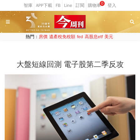
0
熱門：
房價
遺產稅免稅額
fed
高股息etf
美元
大盤短線回測 電子股第二季反攻