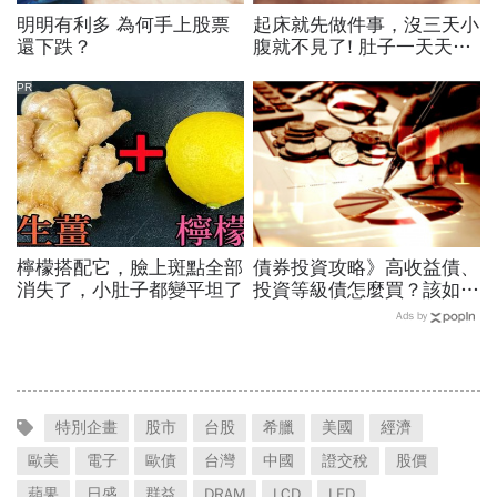
明明有利多 為何手上股票
起床就先做件事，沒三天小
還下跌？
腹就不見了! 肚子一天天變
小！
PR
檸檬搭配它，臉上斑點全部
債券投資攻略》高收益債、
消失了，小肚子都變平坦了
投資等級債怎麼買？該如何
「防禦性」布局？你不可不
Ads by
知的三件事
特別企畫
股市
台股
希臘
美國
經濟
歐美
電子
歐債
台灣
中國
證交稅
股價
蘋果
日盛
群益
DRAM
LCD
LED