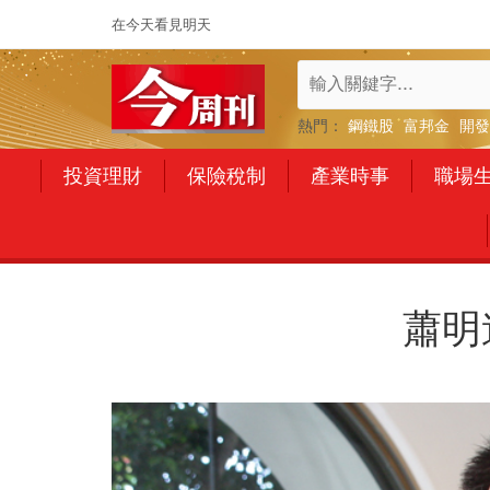
在今天看見明天
熱門：
鋼鐵股
富邦金
開發
投資理財
保險稅制
產業時事
職場
蕭明