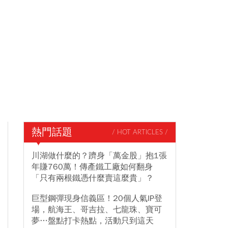
熱門話題
/ HOT ARTICLES /
川湖做什麼的？躋身「萬金股」抱1張
年賺760萬！傳產鐵工廠如何翻身
「只有兩根鐵憑什麼賣這麼貴」？
巨型鋼彈現身信義區！20個人氣IP登
場，航海王、哥吉拉、七龍珠、寶可
夢…盤點打卡熱點，活動只到這天