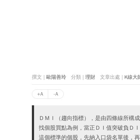
歐陽善玲
理財
K線大
+A
-A
ＤＭＩ（趨向指標），是由四條線所構成
找個股買點為例，當正ＤＩ值突破負ＤＩ
這個標準的個股，先納入口袋名單後，再