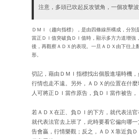
注意，多頭已吹起反攻號角，一個攻擊波
ＤＭＩ（趨向指標），是由四條線所構成，分別
當正ＤＩ值突破負ＤＩ值時，顯示多方力道增強
後，再觀察ＡＤＸ的表現。一旦ＡＤＸ由下往上
形。
切記，藉由ＤＭＩ指標找出個股進場時機，
行情也走不遠。另外，ＡＤＸ的位置在什麼
人可將正ＤＩ當作原告，負ＤＩ當作被告，
若ＡＤＸ在正、負ＤＩ的下方，就代表法官
就代表法官去上班了，此時要看它偏向哪一
告會贏，行情樂觀；反之，ＡＤＸ靠近負Ｄ