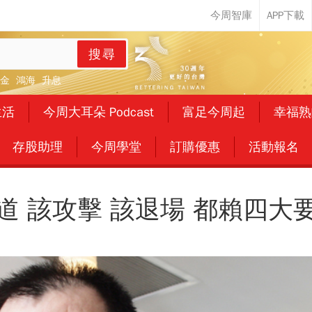
搜尋
金
鴻海
升息
生活
今周大耳朵 Podcast
富足今周起
幸福熟
存股助理
今周學堂
訂購優惠
活動報名
道 該攻擊 該退場 都賴四