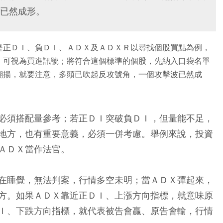
已然成形。
是正ＤＩ、負ＤＩ、ＡＤＸ及ＡＤＸＲ以尋找個股買點為例，
，可視為買進訊號；將符合這個標準的個股，先納入口袋名單
翻揚，就要注意，多頭已吹起反攻號角，一個攻擊波已然成
必須搭配量參考；若正ＤＩ突破負ＤＩ，但量能不足，
地方，也有重要意義，必須一併考慮。舉例來說，投資
ＡＤＸ當作法官。
在睡覺，無法判案，行情多空未明；當ＡＤＸ彈起來，
方。如果ＡＤＸ靠近正ＤＩ、上漲方向指標，就意味原
Ｉ、下跌方向指標，就代表被告會贏、原告會輸，行情