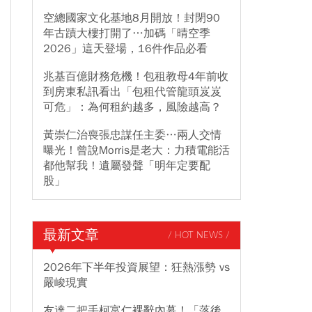
空總國家文化基地8月開放！封閉90
年古蹟大樓打開了…加碼「晴空季
2026」這天登場，16件作品必看
兆基百億財務危機！包租教母4年前收
到房東私訊看出「包租代管龍頭岌岌
可危」：為何租約越多，風險越高？
黃崇仁治喪張忠謀任主委…兩人交情
曝光！曾說Morris是老大：力積電能活
都他幫我！遺屬發聲「明年定要配
股」
最新文章
/ HOT NEWS /
2026年下半年投資展望：狂熱漲勢 vs
嚴峻現實
友達二把手柯富仁裸辭內幕！「落後