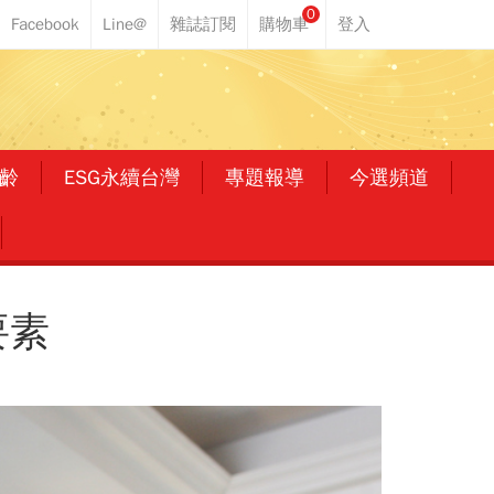
0
齡
ESG永續台灣
專題報導
今選頻道
大要素