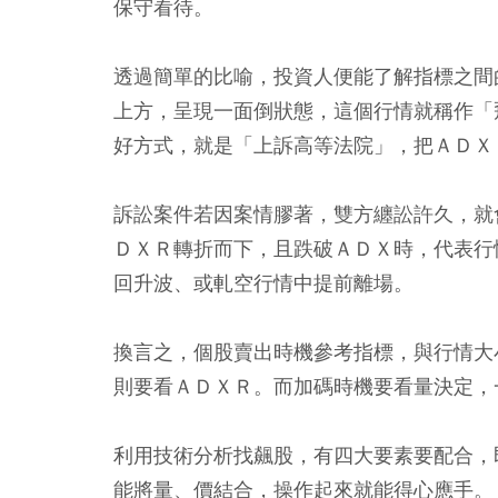
保守看待。
透過簡單的比喻，投資人便能了解指標之間
上方，呈現一面倒狀態，這個行情就稱作「
好方式，就是「上訴高等法院」，把ＡＤＸ
訴訟案件若因案情膠著，雙方纏訟許久，就
ＤＸＲ轉折而下，且跌破ＡＤＸ時，代表行
回升波、或軋空行情中提前離場。
換言之，個股賣出時機參考指標，與行情大
則要看ＡＤＸＲ。而加碼時機要看量決定，
利用技術分析找飆股，有四大要素要配合，
能將量、價結合，操作起來就能得心應手。