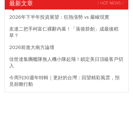
最新文章
/ HOT NEWS /
2026年下半年投資展望：狂熱漲勢 vs 嚴峻現實
友達二把手柯富仁裸辭內幕！「落後群創」成最後稻
草？
2026前進大南方論壇
佳世達集團艦隊無人機小隊起飛！鎖定美日頂級客戶切
入
今周刊30週年特輯｜更好的台灣：回望精彩風雲，預
見前瞻行動