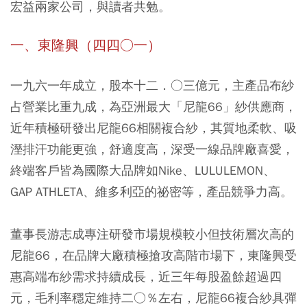
宏益兩家公司
，與讀者共勉。
一、東隆興（四四○一）
一九六一年成立，股本十二．○三億元，主產品布紗
占營業比重九成，為亞洲最大「尼龍66」紗供應商
，
近年積極研發出尼龍66相關複合紗，其質地柔軟、吸
溼排汗功能更強，舒適度高，深受一線品牌廠喜愛，
終端客戶皆為國際大品牌如Nike、LULULEMON、
GAP ATHLETA、維多利亞的祕密等，產品競爭力高。
董事長游志成專注研發市場規模較小但技術層次高的
尼龍66
，在品牌大廠積極搶攻高階市場下，東隆興受
惠高端布紗需求持續成長，近三年每股盈餘超過四
元，毛利率穩定維持二○％左右，尼龍66複合紗具彈