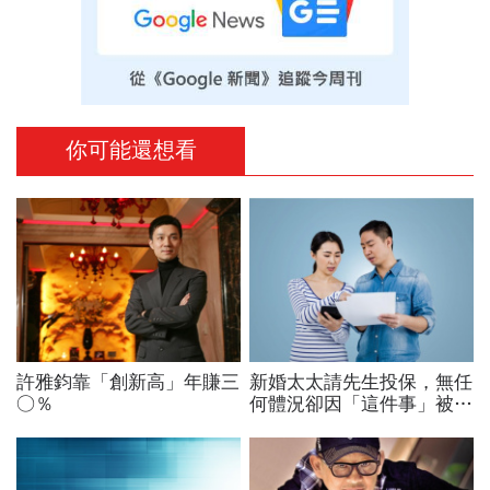
你可能還想看
許雅鈞靠「創新高」年賺三
新婚太太請先生投保，無任
○％
何體況卻因「這件事」被拒
保...這樣一輩子不能保險
嗎？該如何搶救？