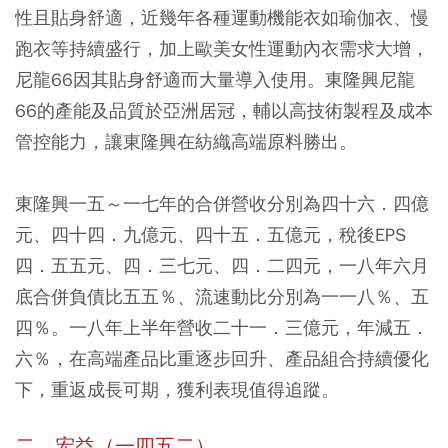
性且貼身舒適，近幾年各種運動機能衣如瑜伽衣、慢
跑衣等持續盛行，加上歐美女性運動內衣需求大增，
尼龍66因其貼身舒適而大量導入使用。東隆興尼龍
66的產能及品質於亞洲居冠，輔以高技術製程及成本
管控能力，讓東隆興在紡織高端原料勝出。
東隆興一五～一七年的合併營收分別為四十六．四億
元、四十四．九億元、四十五．五億元，稅後EPS
四．五五元、四．三七元、四．二四元，一八年六月
底合併負債比五五％、流速動比分別為一一八％、五
四％。一八年上半年營收二十一．三億元，年減五．
六％，
在高端產品比重逐步回升、產品組合持續優化
下，重返成長可期，獲利表現值得追蹤。
二、宏益（一四五二）