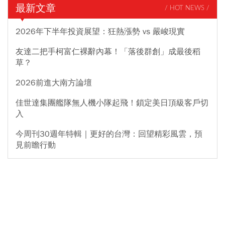
最新文章
/ HOT NEWS /
2026年下半年投資展望：狂熱漲勢 vs 嚴峻現實
友達二把手柯富仁裸辭內幕！「落後群創」成最後稻
草？
2026前進大南方論壇
佳世達集團艦隊無人機小隊起飛！鎖定美日頂級客戶切
入
今周刊30週年特輯｜更好的台灣：回望精彩風雲，預
見前瞻行動