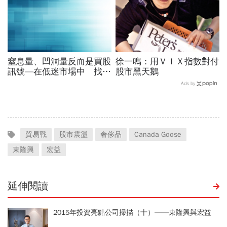
窒息量、凹洞量反而是買股
徐一鳴：用ＶＩＸ指數對付
訊號—在低迷市場中 找到
股市黑天鵝
最佳買點
Ads by
貿易戰
股市震盪
奢侈品
Canada Goose
東隆興
宏益
延伸閱讀
2015年投資亮點公司掃描（十）——東隆興與宏益