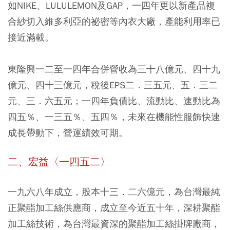
如NIKE、LULULEMON及GAP，一四年更以新產品複
合紗切入維多利亞的祕密等內衣大廠，產能利用率已
接近滿載。
東隆興一二至一四年合併營收為三十八億元、四十九
億元、四十三億元，稅後EPS二．三五元、五．三二
元、三．六五元；一四年負債比、流動比、速動比為
四五％、一三五％、五四％，未來在機能性服飾快速
成長帶動下，營運績效可期。
二、宏益〈一四五二〉
一九六八年成立，股本十三．二六億元，為台灣最純
正聚酯加工絲供應商，成立至今近五十年，深耕聚酯
加工絲技術，為台灣最資深的聚酯加工絲掛牌廠商，