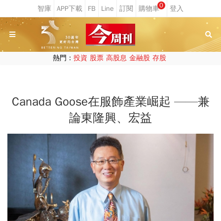
0
熱門：
投資
股票
高股息
金融股
存股
Canada Goose在服飾產業崛起 ——兼
論東隆興、宏益