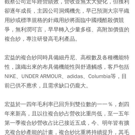
觀察公司近年經營績效，營收並無太大變化，但獲利
卻逐年成長，主因公司洞燭機先，早已預測大宗平織
用紗或標準規格的針織用紗將面臨中國殘酷殺價競
爭，無利潤可言，早早轉入少量多樣、高附加價值的
複合紗，專注研發高毛利產品。
宏益的複合紗同時具備細丹尼、高根數及各種機能特
性，讓織出來的布具備機能性與舒適觸感，客戶包括
NIKE、UNDER ARMOUR、adidas、Columbia等，目
前已供不應求，且需求缺口仍龐大。
宏益於一四年毛利率已回升到雙位數的一一％，創四
年來新高，且以往複合紗占營收比重尚低，至一五年
第一季複合紗營收占比已接近五成，今、明年皆有擴
充複合紗產能的計畫，複合紗比重將持續提升，其毛