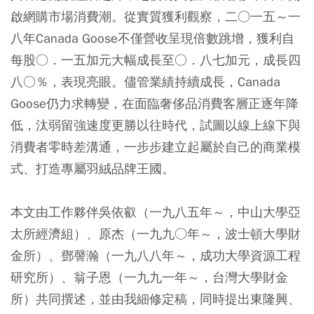
啟網購市場消費潮。從實質獲利觀察，二○一五～一
八年Canada Goose不僅營收呈現倍數跳增，獲利自
每股○．一五加元大幅成長至○．八七加元，成長四
八○％，表現亮眼。儘管業績持續成長，Canada
Goose仍力求轉變，在面臨奢侈品消費客層正逐年降
低，汰弱留強速度更勝以往時代，試圖以線上線下與
消費者零時差溝通，一步步建立起屬於自己的商業模
式、打造專屬羽絨品牌王國。
本文由工作夥伴吳依叡（一九八五年～，中山大學亞
太所經濟組）、原杰（一九九○年～，波士頓大學財
金所）、鄧謦瀚（一九八八年～，成功大學資源工程
研究所）、翁子恩（一九九一年～，台灣大學財金
所）共同撰述，並由我細修定稿，同時
提出東隆興、