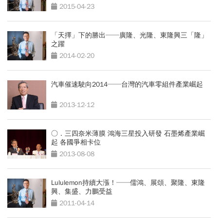
2015-04-23
「天擇」下的勝出──廣隆、光隆、東隆興三「隆」
之躍
2014-02-20
汽車催速駛向2014──台灣的汽車零組件產業崛起
2013-12-12
○．三四奈米薄膜 鴻海三星投入研發 石墨烯產業崛
起 各國爭相卡位
2013-08-08
Lululemon持續大漲！──儒鴻、展頌、聚隆、東隆
興、集盛、力鵬受益
2011-04-14