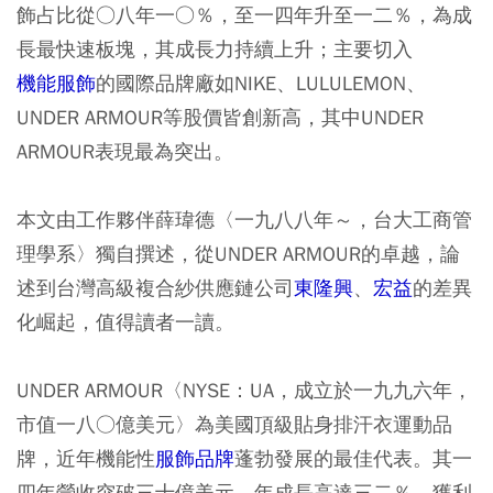
飾占比從○八年一○％，至一四年升至一二％，為成
長最快速板塊，其成長力持續上升；主要切入
機能服飾
的國際品牌廠如NIKE、LULULEMON、
UNDER ARMOUR等股價皆創新高，其中UNDER
ARMOUR表現最為突出。
本文由工作夥伴薛瑋德〈一九八八年～，台大工商管
理學系〉獨自撰述，從UNDER ARMOUR的卓越，論
述到台灣高級複合紗供應鏈公司
東隆興
、
宏益
的差異
化崛起，值得讀者一讀。
UNDER ARMOUR〈NYSE：UA，成立於一九九六年，
市值一八○億美元〉為美國頂級貼身排汗衣運動品
牌，近年機能性
服飾品牌
蓬勃發展的最佳代表。其一
四年營收突破三十億美元，年成長高達三二％，獲利