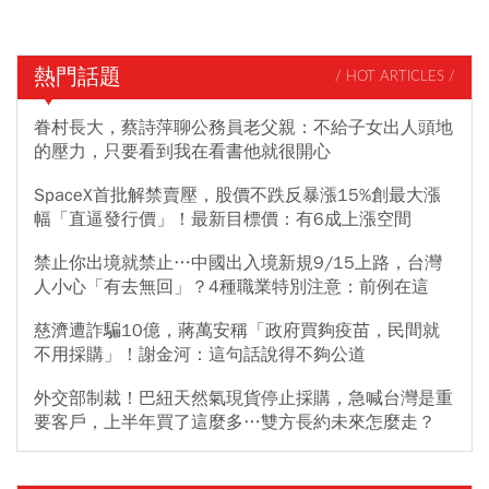
熱門話題
/ HOT ARTICLES /
眷村長大，蔡詩萍聊公務員老父親：不給子女出人頭地
的壓力，只要看到我在看書他就很開心
SpaceX首批解禁賣壓，股價不跌反暴漲15%創最大漲
幅「直逼發行價」！最新目標價：有6成上漲空間
禁止你出境就禁止…中國出入境新規9/15上路，台灣
人小心「有去無回」？4種職業特別注意：前例在這
慈濟遭詐騙10億，蔣萬安稱「政府買夠疫苗，民間就
不用採購」！謝金河：這句話說得不夠公道
外交部制裁！巴紐天然氣現貨停止採購，急喊台灣是重
要客戶，上半年買了這麼多…雙方長約未來怎麼走？