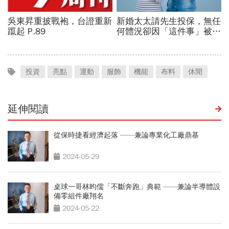
投資
亮點
運動
服飾
機能
布料
休閒
延伸閱讀
從保時捷看經濟起落 ——兼論專業化工廠鼎基
2024-05-29
桌球一哥林昀儒「不斷奔跑」典範 ——兼論半導體設
備零組件廠翔名
2024-05-22