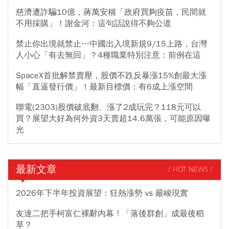
慈濟遭詐騙10億，蔣萬安稱「政府買夠疫苗，民間就
不用採購」！謝金河：這句話說得不夠公道
禁止你出境就禁止…中國出入境新規9/15上路，台灣
人小心「有去無回」？4種職業特別注意：前例在這
SpaceX首批解禁賣壓，股價不跌反暴漲15%創最大漲
幅「直逼發行價」！最新目標價：有6成上漲空間
聯電(2303)股價破底翻、漲了2成玩完？118元可以
買？展望大好為何外資3天賣超14.6萬張，可能原因曝
光
最新文章
/ HOT NEWS /
2026年下半年投資展望：狂熱漲勢 vs 嚴峻現實
友達二把手柯富仁裸辭內幕！「落後群創」成最後稻
草？