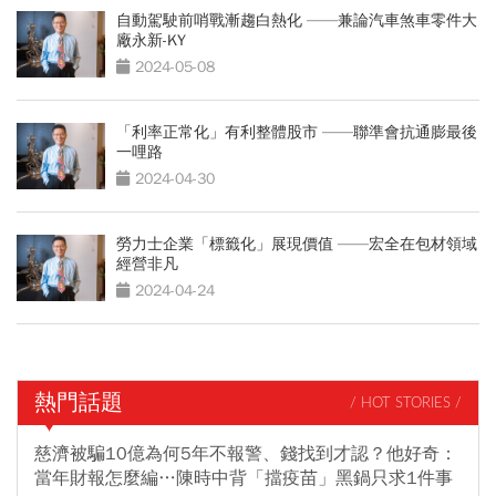
自動駕駛前哨戰漸趨白熱化 ——兼論汽車煞車零件大
廠永新-KY
2024-05-08
「利率正常化」有利整體股市 ——聯準會抗通膨最後
一哩路
2024-04-30
勞力士企業「標籤化」展現價值 ——宏全在包材領域
經營非凡
2024-04-24
熱門話題
/ HOT STORIES /
慈濟被騙10億為何5年不報警、錢找到才認？他好奇：
當年財報怎麼編…陳時中背「擋疫苗」黑鍋只求1件事