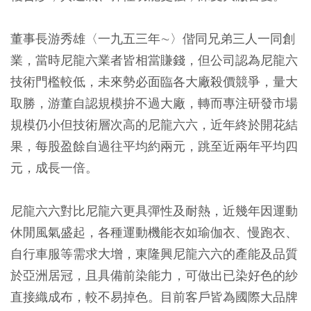
董事長游秀雄〈一九五三年∼〉偕同兄弟三人一同創
業，當時尼龍六業者皆相當賺錢，但公司認為尼龍六
技術門檻較低，未來勢必面臨各大廠殺價競爭，量大
取勝，游董自認規模拚不過大廠，轉而專注研發市場
規模仍小但技術層次高的尼龍六六，近年終於開花結
果，每股盈餘自過往平均約兩元，跳至近兩年平均四
元，成長一倍。
尼龍六六對比尼龍六更具彈性及耐熱，近幾年因運動
休閒風氣盛起，各種運動機能衣如瑜伽衣、慢跑衣、
自行車服等需求大增，東隆興尼龍六六的產能及品質
於亞洲居冠，且具備前染能力，可做出已染好色的紗
直接織成布，較不易掉色。目前客戶皆為國際大品牌