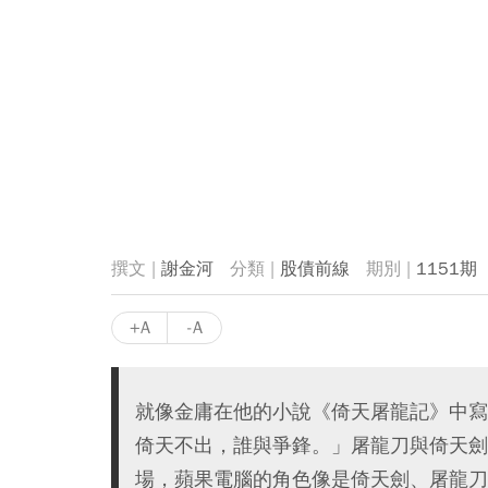
謝金河
股債前線
1151期
+A
-A
就像金庸在他的小說《倚天屠龍記》中寫
倚天不出，誰與爭鋒。」屠龍刀與倚天劍
場，蘋果電腦的角色像是倚天劍、屠龍刀