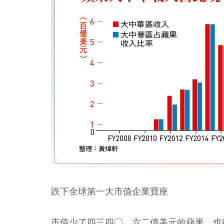
跌下全球第一大市值企業寶座
市值少了四三四○．六二億美元的蘋果，也