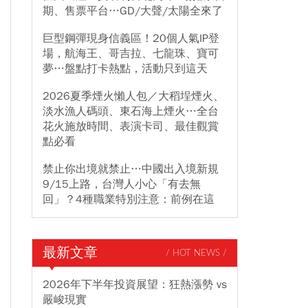
期、售票平台…GD/大聲/太陽全來了
巨型鋼彈現身信義區！20個人氣IP登
場，航海王、哥吉拉、七龍珠、寶可
夢…盤點打卡熱點，活動只到這天
2026夏季煙火懶人包／大稻埕煙火、
淡水漁人碼頭、東石海上煙火…全台
花火施放時間、表演卡司、最佳觀賞
點必看
禁止你出境就禁止…中國出入境新規
9/15上路，台灣人小心「有去無
回」？4種職業特別注意：前例在這
最新文章
/ HOT NEWS /
2026年下半年投資展望：狂熱漲勢 vs
嚴峻現實