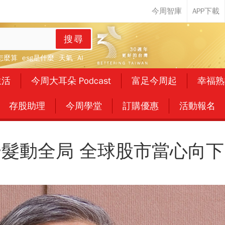
搜尋
怎麼算
esg是什麼
天氣
AI
生活
今周大耳朵 Podcast
富足今周起
幸福熟
存股助理
今周學堂
訂購優惠
活動報名
髮動全局 全球股市當心向