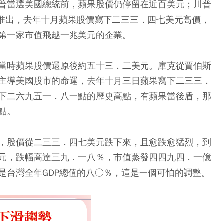
普當選美國總統前，蘋果股價仍停留在近百美元；川普
 X推出，去年十月蘋果股價寫下二三三．四七美元高價，
第一家市值飛越一兆美元的企業。
當時蘋果股價還原後約五十三．二美元。庫克從賈伯斯
主導美國股市的命運，去年十月三日蘋果寫下二三三．
下二六九五一．八一點的歷史高點，有蘋果當後盾，那
點。
，股價從二三三．四七美元跌下來，且愈跌愈猛烈，到
元，跌幅高達三九．一八％，市值蒸發四四九四．一億
是台灣全年GDP總值的八○％，這是一個可怕的調整。