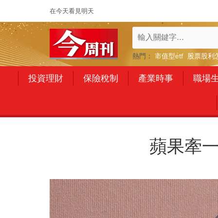
在今天看見明天
熱門：
市值型etf
股票股利
投資理財
保險稅制
產業時事
職場
蘋果牽一