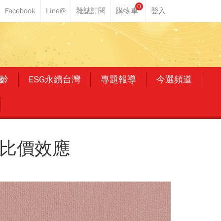
0
齡
ESG永續台灣
專題報導
今選頻道
下比價效應