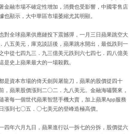
著金融市場不確定性增加，消費也受影響，中國零售店
據也顯示，大中華區市場萎縮尤其明顯。
也對全球蘋果供應鏈投下震撼彈，一月三日蘋果跳空大
．八五美元，庫克談話後，蘋果跳水開出，最低跌到一
之中從七四九三．九三億美元跌到六七四七．四八億美
這是史上蘋果最大的一場殺戮。
一直都是資本市場的倚天劍與屠龍刀，蘋果的股價從四十
前，蘋果股價漲到二○二．九八美元。金融海嘯襲來，
隨著每一個世代蘋果智慧手機大賣，加上蘋果App服務
日漲到七○五．○七美元的登峰造極高價。
一四年六月九日，蘋果進行以一拆七的分拆，股價從六