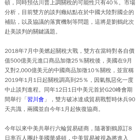
頓，同時預估川普上調關稅的可能性只有40％。市場
分析，目前雙方的談判癥結點在於中國大陸對國企的
補貼，以及協議的落實機制等問題，這將是劉鶴此次
赴美談判的關鍵議題。
2018年7月中美燃起關稅大戰，雙方在當時對各自價
值500億美元進口商品加徵25％關稅後，美國在9月
又對2,000億美元的中國商品加徵10％關稅，並宣稱
2019年1月1日起關稅調高到25％，因氣氛惡化一度
中止談判進程。同年12日1日中美元首於G20峰會期
間舉行「
習川會
」，雙方破冰達成貿易戰暫時休兵90
天共識，兩國並自今年1月起恢復協商。
今年以來中美共舉行六輪貿易磋商，隨著劉鶴原訂8
日率百人團赴美國華盛頓，中美貿易被視為將進入