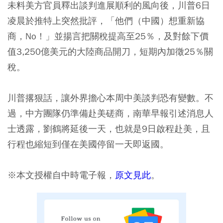
未料美方官員釋出談判進展順利的風向後，川普6日
凌晨於推特上突然批評，「他們（中國）想重新協
商，No！」並揚言把關稅提高至25％，及對餘下價
值3,250億美元的大陸商品開刀，短期內加徵25％關
稅。
川普撂狠話，讓外界擔心本周中美談判恐有變數。不
過，中方團隊仍準備赴美磋商，南華早報引述消息人
士透露，劉鶴將延後一天，也就是9日啟程赴美，且
行程也縮短到僅在美國停留一天即返國。
※本文授權自中時電子報，
原文見此
。