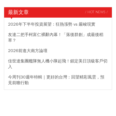
最新文章
/ HOT NEWS /
2026年下半年投資展望：狂熱漲勢 vs 嚴峻現實
友達二把手柯富仁裸辭內幕！「落後群創」成最後稻
草？
2026前進大南方論壇
佳世達集團艦隊無人機小隊起飛！鎖定美日頂級客戶切
入
今周刊30週年特輯｜更好的台灣：回望精彩風雲，預
見前瞻行動