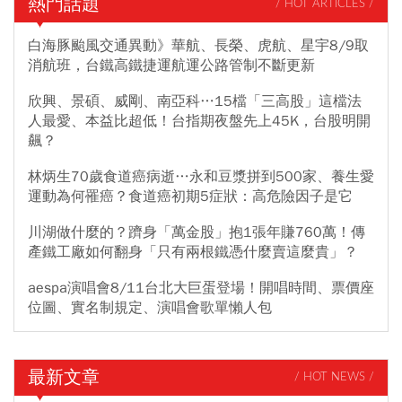
熱門話題
/ HOT ARTICLES /
白海豚颱風交通異動》華航、長榮、虎航、星宇8/9取
消航班，台鐵高鐵捷運航運公路管制不斷更新
欣興、景碩、威剛、南亞科…15檔「三高股」這檔法
人最愛、本益比超低！台指期夜盤先上45K，台股明開
飆？
林炳生70歲食道癌病逝…永和豆漿拼到500家、養生愛
運動為何罹癌？食道癌初期5症狀：高危險因子是它
川湖做什麼的？躋身「萬金股」抱1張年賺760萬！傳
產鐵工廠如何翻身「只有兩根鐵憑什麼賣這麼貴」？
aespa演唱會8/11台北大巨蛋登場！開唱時間、票價座
位圖、實名制規定、演唱會歌單懶人包
最新文章
/ HOT NEWS /