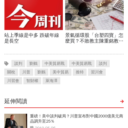
談判
劉鶴
中美貿易戰
中美貿易戰
談判
關稅
川普
劉鶴
美中貿易
推特
習川會
川習會
智財權
萊海澤
延伸閱讀
重磅！美中談判破局？川普宣布對中國2000億美元商
品調升至25％