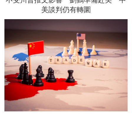
美談判仍有轉圜