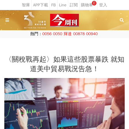
0
熱門：
0056
0050
輝達
00878
00940
〈關稅戰再起〉如果這些股票暴跌 就知
道美中貿易戰況告急！