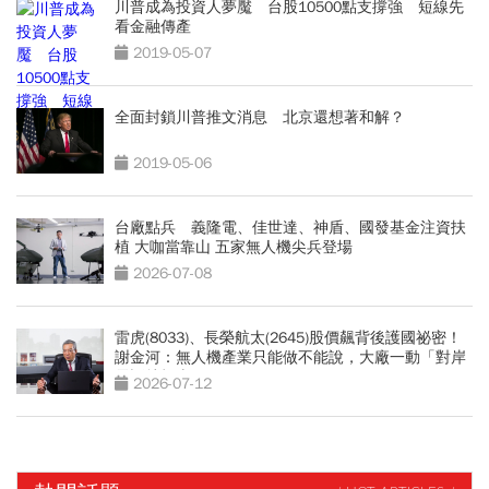
川普成為投資人夢魘 台股10500點支撐強 短線先
看金融傳產
2019-05-07
全面封鎖川普推文消息 北京還想著和解？
2019-05-06
台廠點兵 義隆電、佳世達、神盾、國發基金注資扶
植 大咖當靠山 五家無人機尖兵登場
2026-07-08
雷虎(8033)、長榮航太(2645)股價飆背後護國祕密！
謝金河：無人機產業只能做不能說，大廠一動「對岸
電話就打來」
2026-07-12