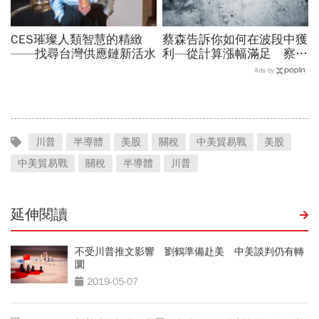
CES璀璨人類智慧的精緻
蔡森告訴你如何在波段中獲
——找尋台灣供應鏈新活水
利—從計算漲幅滿足 察覺
多頭買進訊號
Ads by
川普
半導體
美股
關稅
中美貿易戰
美股
中美貿易戰
關稅
半導體
川普
延伸閱讀
不受川普推文影響 劉鶴準備赴美 中美談判仍有轉
圜
2019-05-07