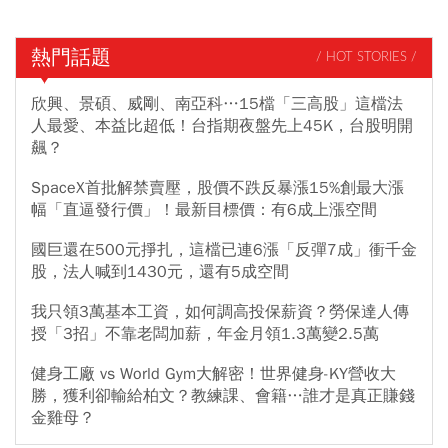
熱門話題
/ HOT STORIES /
欣興、景碩、威剛、南亞科…15檔「三高股」這檔法
人最愛、本益比超低！台指期夜盤先上45K，台股明開
飆？
SpaceX首批解禁賣壓，股價不跌反暴漲15%創最大漲
幅「直逼發行價」！最新目標價：有6成上漲空間
國巨還在500元掙扎，這檔已連6漲「反彈7成」衝千金
股，法人喊到1430元，還有5成空間
我只領3萬基本工資，如何調高投保薪資？勞保達人傳
授「3招」不靠老闆加薪，年金月領1.3萬變2.5萬
健身工廠 vs World Gym大解密！世界健身-KY營收大
勝，獲利卻輸給柏文？教練課、會籍…誰才是真正賺錢
金雞母？