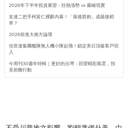
2026年下半年投資展望：狂熱漲勢 vs 嚴峻現實
友達二把手柯富仁裸辭內幕！「落後群創」成最後稻
草？
2026前進大南方論壇
佳世達集團艦隊無人機小隊起飛！鎖定美日頂級客戶切
入
今周刊30週年特輯｜更好的台灣：回望精彩風雲，預
見前瞻行動
不受川普推文影響 劉鶴準備赴美 中