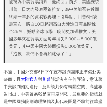
被視為中美貿易談判「最終回」前夕，美國總統
川普一日之內發表兩篇推文，為中美能否在近期
終結一年多的貿易戰再埋下引爆點。川普6日凌
晨宣布，將自10日起調高自大陸進口商品關稅
至25％，撼動全球市場，晚間更加碼推文，美
國多年來在貿易方面每年損失6,000～8,000億
美元，其中因中國大陸而損失5,000億美元，
「抱歉，我們不會再如此做了！」
不過，中國外交部6日下午宣布談判團隊正準備赴美
磋商，且
大陸官方
對
川普
談話沒有任何評論，意味著
中美談判如期進行，意即談判仍有轉圜空間。高盛報
告指出，中美貿易戰是否再度開戰，最重要的指標就
是中國國務院副總理劉鶴及其代表團是否將前往華盛