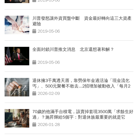
2019-05-06
川普發怒讓外資買盤中斷 資金最好轉向這三大資產
避險
2019-05-06
全面封鎖川普推文消息 北京還想著和解？
2019-05-06
退休擁3千萬透天厝，靠勞保年金過活淪「現金流乞
丐」、500元聚餐不敢去...2招增加被動收入「每月2
萬變7萬」
2026-02-09
70歲的他滿手台積電，該賣掉套現3500萬「求餘生好
過」？施昇輝給5個字：對退休族最重要的就是它
2026-01-28