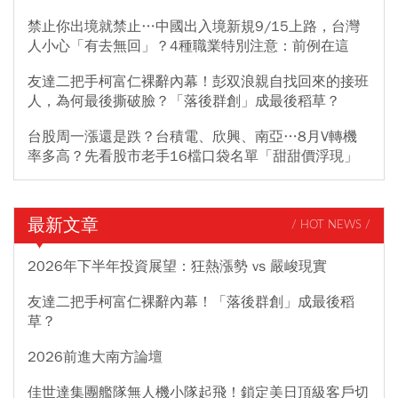
禁止你出境就禁止…中國出入境新規9/15上路，台灣
人小心「有去無回」？4種職業特別注意：前例在這
友達二把手柯富仁裸辭內幕！彭双浪親自找回來的接班
人，為何最後撕破臉？「落後群創」成最後稻草？
台股周一漲還是跌？台積電、欣興、南亞…8月V轉機
率多高？先看股市老手16檔口袋名單「甜甜價浮現」
最新文章
/ HOT NEWS /
2026年下半年投資展望：狂熱漲勢 vs 嚴峻現實
友達二把手柯富仁裸辭內幕！「落後群創」成最後稻
草？
2026前進大南方論壇
佳世達集團艦隊無人機小隊起飛！鎖定美日頂級客戶切