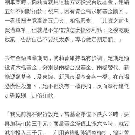
剛畢業時，簡莉菁就用這種方式投資台股基金，連續
五年不間斷扣款；後來，因有資金需求將基金贖回，
一看報酬率竟高達五○％，相當興奮。「其實之前也
買過單筆，但就是不知道該怎麼抓停利點；之後乾脆
放棄，告訴自己不要想太多，專心做定期定額。」
去年金融風暴期間，簡莉菁維持既有步調，定期定額
投資六檔基金，分別是兩檔台股基金、兩檔替代、新
能源類基金，及東協、新興市場基金各一檔。在市場
恐慌性殺盤下，她不但沒有一檔停扣，反而奉行逢低
加碼原則，加倍扣款。
「我先前就在銀行設定，當基金淨值下跌六％時，要
再加碼扣款三千元；而當基金淨值上漲六％時，就要
減少投入三千元。」利用這樣動態調整機制，簡莉菁