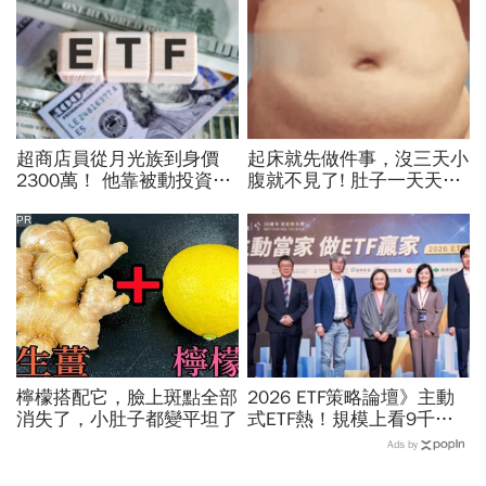
超商店員從月光族到身價
起床就先做件事，沒三天小
2300萬！ 他靠被動投資美
腹就不見了! 肚子一天天變
股逆襲「破圈」翻轉人生
小！
PR
檸檬搭配它，臉上斑點全部
2026 ETF策略論壇》主動
消失了，小肚子都變平坦了
式ETF熱！規模上看9千
億，主動選股如何跑贏大
Ads by
盤？投信親授「三大投資方
向」