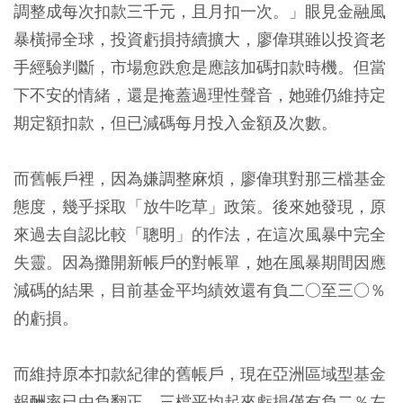
調整成每次扣款三千元，且月扣一次。」眼見金融風
暴橫掃全球，投資虧損持續擴大，廖偉琪雖以投資老
手經驗判斷，市場愈跌愈是應該加碼扣款時機。但當
下不安的情緒，還是掩蓋過理性聲音，她雖仍維持定
期定額扣款，但已減碼每月投入金額及次數。
而舊帳戶裡，因為嫌調整麻煩，廖偉琪對那三檔基金
態度，幾乎採取「放牛吃草」政策。後來她發現，原
來過去自認比較「聰明」的作法，在這次風暴中完全
失靈。因為攤開新帳戶的對帳單，她在風暴期間因應
減碼的結果，目前基金平均績效還有負二○至三○％
的虧損。
而維持原本扣款紀律的舊帳戶，現在亞洲區域型基金
報酬率已由負翻正，三檔平均起來虧損僅有負二％左