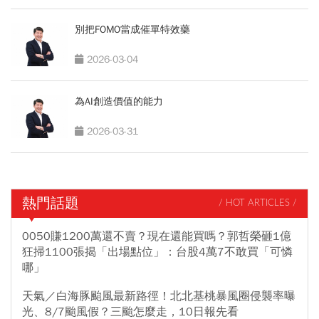
別把FOMO當成催單特效藥
2026-03-04
為AI創造價值的能力
2026-03-31
熱門話題
/ HOT ARTICLES /
0050賺1200萬還不賣？現在還能買嗎？郭哲榮砸1億
狂掃1100張揭「出場點位」：台股4萬7不敢買「可憐
哪」
天氣／白海豚颱風最新路徑！北北基桃暴風圈侵襲率曝
光、8/7颱風假？三颱怎麼走，10日報先看