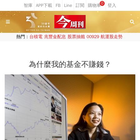
0
熱門：
台積電
兆豐金配息
股票抽籤
00929
航運股走勢
為什麼我的基金不賺錢？