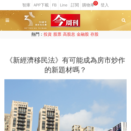
0
熱門：
投資
股票
高股息
金融股
存股
《新經濟移民法》有可能成為房市炒作
的新題材嗎？