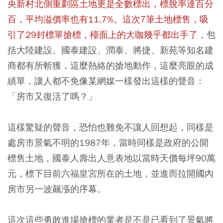
央新村北側重劃區土地更是全數標出，標脫率達百分
百，平均溢價率也有11.7%。這次7筆土地標售，吸
引了29封標單搶標，檯面上的大咖幾乎都出手了
，包
括大陸建設、國泰建設、潤泰、將捷、新苑等知名建
商都有所斬獲，這麼熱絡的搶地動作，這麼亮眼的成
績單，讓人都不免像某網媒一樣發出這樣的聲音：
「房市又復活了嗎？」
這樣驚疑的聲音，恐怕也難免不讓人回想起，同樣是
處房市景氣不明的1987年，當時同樣是政府的公開
標售土地，國泰人壽出人意表地以當時天價每坪90萬
元，標下目前六福皇宮所在的土地，並進而拉開國內
房市另一波飆漲的序幕。
這次這些勇敢進場搶標的業者是不是已看到了景氣將