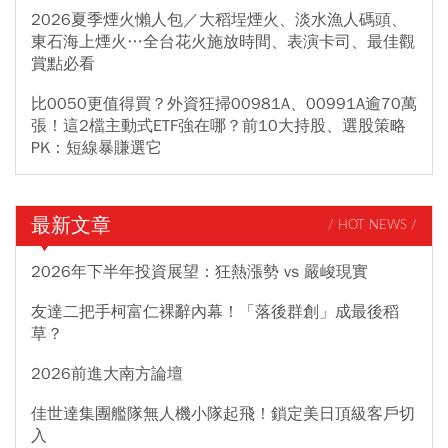
2026夏季煙火懶人包／大稻埕煙火、淡水漁人碼頭、
東石海上煙火…全台花火施放時間、表演卡司、最佳觀
賞點必看
比0050更值得買？外資狂掃00981A、00991A逾70萬
張！這2檔主動式ETF強在哪？前10大持股、選股策略
PK：短線暴賺選它
最新文章
/ HOT NEWS /
2026年下半年投資展望：狂熱漲勢 vs 嚴峻現實
友達二把手柯富仁裸辭內幕！「落後群創」成最後稻
草？
2026前進大南方論壇
佳世達集團艦隊無人機小隊起飛！鎖定美日頂級客戶切
入