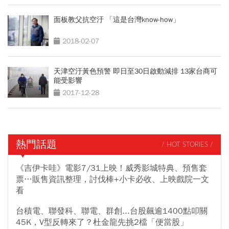
面板教父抗空汙 「這是台灣know-how」
2018-02-07
天津空汙黃色預警 即日至30日啟動減排 13家台商可
能受影響
2017-12-28
熱門話題
/ HOT STORIES /
《吉伊卡哇》電影7/31上映！威秀影城特典、預售套
票…販售資訊整理，討伐棒+小卡必收、上映戲院一文
看
台積電、聯發科、聯電、群創...台股飆逾1400點叩關
45K，V型反轉來了？杜金龍先挑2檔「便當股」