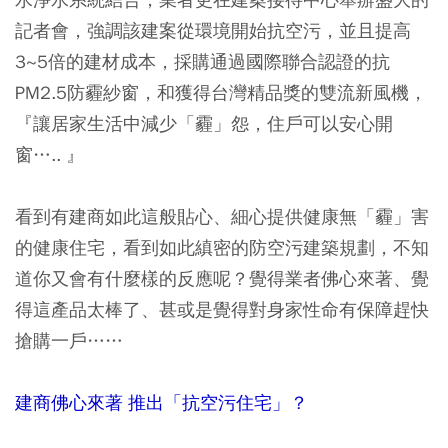
記者會，強調該建案從環境開始抗空污，並且提高
3~5倍的建材成本，採購通過國際聯合認證的抗
PM2.5防霾紗窗，和獲得台灣精品獎的雙流新風機，
『讓居家生活中減少「霾」怨，住戶可以安心開
窗….. 』
看到有建商如此這般貼心、細心提供健康無「霾」害
的健康住宅，看到如此縝密的防空污建築規劃，不知
道你又會有什麼樣的反應呢？覺得業者佛心來著、覺
得這產品太棒了、甚或是覺得對身家性命有保障趕快
搶購一戶……
建商佛心來著 推出「抗空污住宅」？