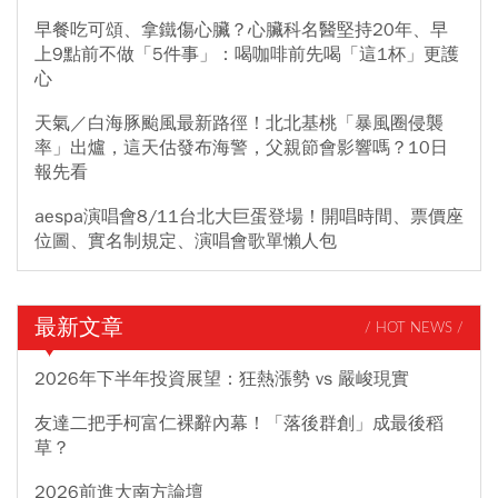
早餐吃可頌、拿鐵傷心臟？心臟科名醫堅持20年、早
上9點前不做「5件事」：喝咖啡前先喝「這1杯」更護
心
天氣／白海豚颱風最新路徑！北北基桃「暴風圈侵襲
率」出爐，這天估發布海警，父親節會影響嗎？10日
報先看
aespa演唱會8/11台北大巨蛋登場！開唱時間、票價座
位圖、實名制規定、演唱會歌單懶人包
最新文章
/ HOT NEWS /
2026年下半年投資展望：狂熱漲勢 vs 嚴峻現實
友達二把手柯富仁裸辭內幕！「落後群創」成最後稻
草？
2026前進大南方論壇