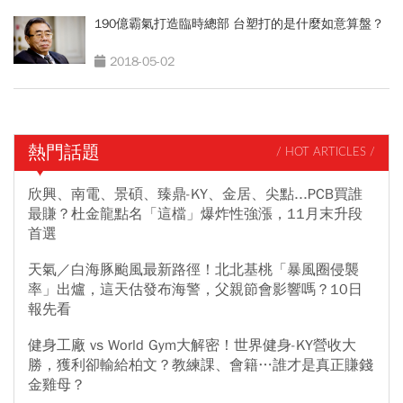
190億霸氣打造臨時總部 台塑打的是什麼如意算盤？
2018-05-02
熱門話題
/ HOT ARTICLES /
欣興、南電、景碩、臻鼎-KY、金居、尖點...PCB買誰
最賺？杜金龍點名「這檔」爆炸性強漲，11月末升段
首選
天氣／白海豚颱風最新路徑！北北基桃「暴風圈侵襲
率」出爐，這天估發布海警，父親節會影響嗎？10日
報先看
健身工廠 vs World Gym大解密！世界健身-KY營收大
勝，獲利卻輸給柏文？教練課、會籍…誰才是真正賺錢
金雞母？