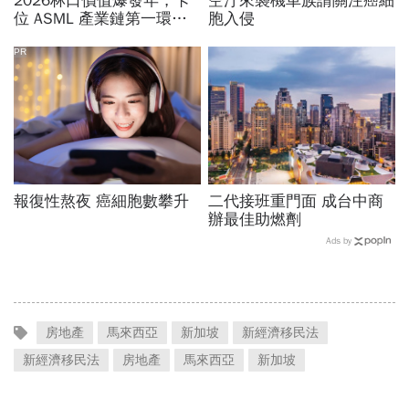
2026林口價值爆發年，卡
空汙來襲機車族請關注癌細
位 ASML 產業鏈第一環的
胞入侵
增值契機
PR
報復性熬夜 癌細胞數攀升
二代接班重門面 成台中商
辦最佳助燃劑
Ads by
房地產
馬來西亞
新加坡
新經濟移民法
新經濟移民法
房地產
馬來西亞
新加坡