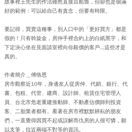
故事裡王先生的作法雖然直接且粗魯，但卻也是個滿
好的範例：
可以給自己有貪念，但要有時限。
要記得，買賣這種事，別人口中的「更好買方」都是
假的！只有斡旋金，房仲手裡合約上的白紙黑字，和
下定決心坐在見面談室裡向你殺價的客戶...這些才是
真的。
作者簡介＿傅恪恩
房市觀察近10年，身邊友人從房仲、代銷、銀行、代
書、包租、代管、建商、設計師、租賃住宅管理人
員、台北市危老重建推動師、不動產估價師到投資
客、二胎業者都有。看著在房市裡默默耕耘的朋友
們，一直覺得因買不起或誤解而仇房的人很可憐，願
以支筆，拉近兩端不對等的資訊。