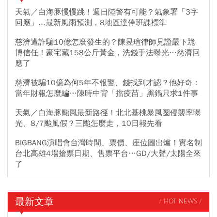
天氣／白海豚慢慢跳！週日陸警有可能？氣象署「3字
回應」...最新風雨預測，8地區達停班課標準
慈濟遭詐騙10億怎麼發生的？陳昱瑄律師見證嚴下跪
博信任！豪宅藏158公斤黃金，洗錢手法曝光…慈濟回
應了
慈濟被騙10億為何5年不報警、錢找到才認？他好奇：
當年財報怎麼編…陳時中背「擋疫苗」黑鍋只求1件事
天氣／白海豚颱風最新路徑！北北基桃暴風圈侵襲率曝
光、8/7颱風假？三颱怎麼走，10日報先看
BIGBANG演唱會台灣時間、票價、座位圖出爐！實名制
台北高雄4場搶票日期、售票平台…GD/大聲/太陽全來
了
最新文章
/ HOT NEWS /