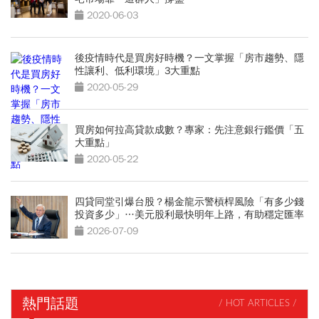
2020-06-03
後疫情時代是買房好時機？一文掌握「房市趨勢、隱
性讓利、低利環境」3大重點
2020-05-29
買房如何拉高貸款成數？專家：先注意銀行鑑價「五
大重點」
2020-05-22
四貸同堂引爆台股？楊金龍示警槓桿風險「有多少錢
投資多少」…美元股利最快明年上路，有助穩定匯率
2026-07-09
熱門話題
/ HOT ARTICLES /