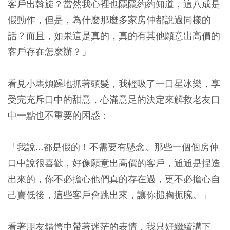
客戶出斡旋？當然我心裡也隱隱約約知道，這八成是
假動作，但是，為什麼那麼多家房仲都說過同樣的
話？而且，如果這是真的，真的有其他願意出高價的
客戶存在怎麼辦？」
看見小馬煩躁地抓著頭髮，我輕吸了一口星冰樂，享
受完充斥口中的甜意，心滿意足的決定來解救老友口
中一點也不重要的困惑：
「我說...都是假的！不需要有懸念。那些一個個房仲
口中說很喜歡，好像願意出高價的客戶，通通是捏造
出來的，你不必擔心他們真的存在過，更不必擔心自
己賣低後，這些客戶會跳出來，讓你搥胸扼腕。」
看著朋友錯愕中帶著迷茫的表情，我只好繼續講下