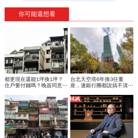
你可能還想看
都更現在還能1坪換1坪？
台北天空塔6年換3任董
住戶要付錢嗎？晚簽同意書
座，連銀行團都說搞不清楚
分更多？租金補貼1個月多
「背後投資關係」…獨家起
少？7個關鍵問題全面解答
底香港神祕大股東