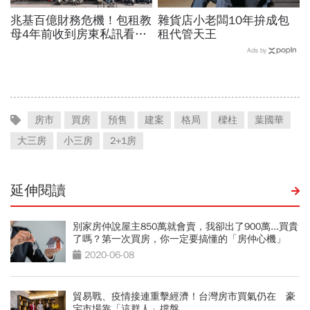
兆基百億財務危機！包租教
雜貨店小老闆10年拚成包
母4年前收到房東私訊看出
租代管天王
「包租代管龍頭岌岌可
Ads by
危」：為何租約越多，風險
越高？
房市
買房
預售
建案
格局
樑柱
葉國華
大三房
小三房
2+1房
延伸閱讀
別家房仲說屋主850萬就會賣，我卻出了900萬...買貴
了嗎？第一次買房，你一定要搞懂的「房仲心機」
2020-06-08
貿易戰、疫情接連重擊經濟！台灣房市買氣仍在 豪
宅市場靠「這群人」撐盤