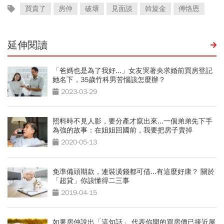
買貴了
房仲
破壞
見面談
斡旋金
傅恪恩
延伸閱讀
「爸媽也是為了我好...」女友哭著央求婚前買房登記
她名下，35歲竹科男苦惱該怎麼辦？
2023-03-29
照料時不見人影，要分產才竄出來...一個弟弟先下手
為強的故事：在姐姐回國前，我要把房子賣掉
2020-05-13
免準備頭期款，連裝潢錢都可借...有這麼好康？ 關於
「超貸」你該懂得二三事
2019-04-15
如果房仲說出「這句話」 代表你開的買房價已接近屋