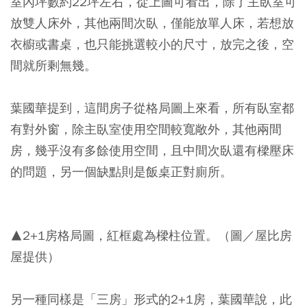
室內坪數約22坪左右，從上圖可看出，除了主臥室可
放雙人床外，其他兩間次臥，僅能放單人床，若想放
衣櫥或書桌，也只能挑選較小的尺寸，放完之後，空
間就所剩無幾。
葉國華提到，這間房子從格局圖上來看，所有臥室都
有對外窗，除主臥室使用空間較寬敞外，其他兩間
房，幾乎沒有多餘使用空間，且中間次臥還有樑壓床
的問題，另一個缺點則是飯桌正對廁所。
▲2+1房格局圖，紅框處為樑柱位置。（圖／屋比房
屋提供）
另一種同樣是「三房」形式的2+1房，葉國華說，此