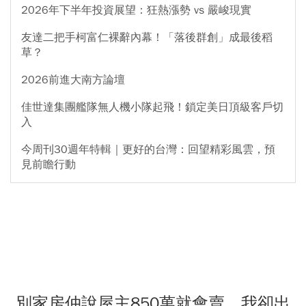
2026年下半年投資展望：狂熱漲勢 vs 嚴峻現實
友達二把手柯富仁裸辭內幕！「落後群創」成最後稻
草？
2026前進大南方論壇
佳世達集團艦隊無人機小隊起飛！鎖定美日頂級客戶切
入
今周刊30週年特輯｜更好的台灣：回望精彩風雲，預
見前瞻行動
別家房仲說屋主850萬就會賣，我卻出