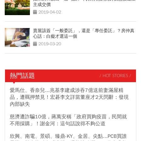
主成交價
2019-04-02
賣屋該簽「一般委託」，還是「專任委託」？房仲真
心話：白癡才選這一個
2019-03-20
熱門話題
/ HOT STORIES /
愛馬仕、香奈兒...兆基李建成涉吞7億送前妻滿屋精
品，遭羈押禁見！宏碁李文詳當董座才2天閃辭：發現
內部缺失
慈濟遭詐騙10億，蔣萬安稱「政府買夠疫苗，民間就
不用採購」！謝金河：這句話說得不夠公道
欣興、南電、景碩、臻鼎-KY、金居、尖點...PCB買誰