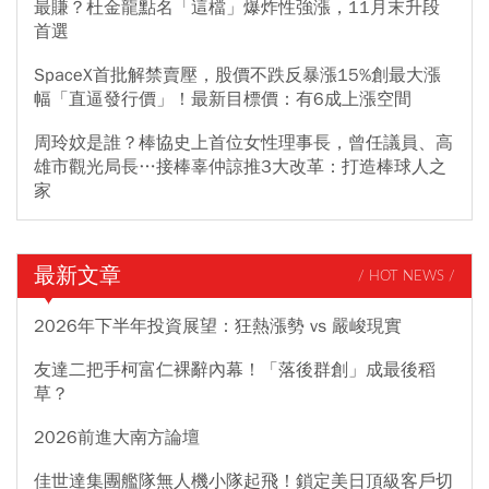
最賺？杜金龍點名「這檔」爆炸性強漲，11月末升段
首選
SpaceX首批解禁賣壓，股價不跌反暴漲15%創最大漲
幅「直逼發行價」！最新目標價：有6成上漲空間
周玲妏是誰？棒協史上首位女性理事長，曾任議員、高
雄市觀光局長…接棒辜仲諒推3大改革：打造棒球人之
家
最新文章
/ HOT NEWS /
2026年下半年投資展望：狂熱漲勢 vs 嚴峻現實
友達二把手柯富仁裸辭內幕！「落後群創」成最後稻
草？
2026前進大南方論壇
佳世達集團艦隊無人機小隊起飛！鎖定美日頂級客戶切