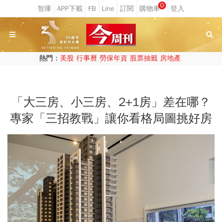
0
熱門：
美股
行事曆
勞保年資
股票抽籤
房地產
「大三房、小三房、2+1房」差在哪？
專家「三招教戰」讓你看格局圖挑好房