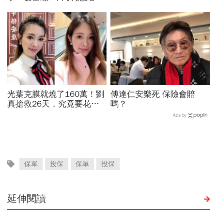
比定存低，簽了會後悔
光葉克膜就燒了160萬！劉
傅達仁安樂死 保險會賠
真搶救26天，究竟要花多
嗎？
少錢？
Ads by
保單
投保
保單
投保
延伸閱讀