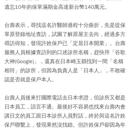
遺忘10年的保單滿期金高達新台幣140萬元。
台壽表示，尋找這名許醫師過程十分曲折，先是從保
單原登錄地址查訪，試圖了解原屋主去向，經過多方
尋訪得知，發現許姓保戶已「定居日本開業」。台壽
服務人員根據查訪到的口述診所名稱，趕快拜「谷歌
大神(Google)」，還真在日本崎玉縣找到一間「名稱
相符」的診所，但因為負責人是「日本人」，不敢確
認是否就是保戶本人。
台壽人員後來打國際電話去日本求證，但診所又都是
日本員工，語言不通。最後好不容易也找來台壽內會
講日文的員工跟日本診所人員對話，終於與這名許姓
保戶聯繫上，發現果然沒找錯。但許姓保戶卻因為年