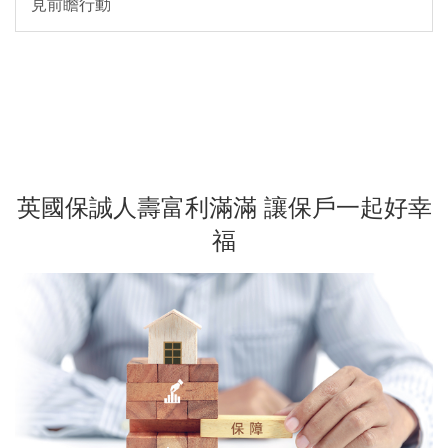
見前瞻行動
英國保誠人壽富利滿滿 讓保戶一起好幸
福