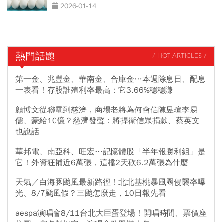
在能進場？
2026-01-14
熱門話題
/ HOT ARTICLES /
第一金、兆豐金、華南金、合庫金…本週除息日、配息
一表看！存股誰殖利率最高：它3.66%穩穩賺
顏博文從聯電到慈濟，商場老將為何會信陳昱瑄李易
儒、豪給10億？慈濟發聲：將捍衛信眾捐款、蔡英文
也說話
華邦電、南亞科、旺宏…記憶體股「半年報勝利組」是
它！外資狂補近6萬張，這檔2天砍6.2萬張為什麼
天氣／白海豚颱風最新路徑！北北基桃暴風圈侵襲率曝
光、8/7颱風假？三颱怎麼走，10日報先看
aespa演唱會8/11台北大巨蛋登場！開唱時間、票價座