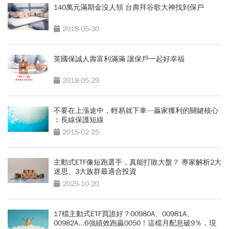
140萬元滿期金沒人領 台壽拜谷歌大神找到保戶
2018-05-30
英國保誠人壽富利滿滿 讓保戶一起好幸福
2018-05-29
不要在上漲途中，輕易就下車—贏家獲利的關鍵核心
︰長線保護短線
2015-02-25
主動式ETF像短跑選手，真能打敗大盤？ 專家解析2大
迷思、3大族群最適合投資
2025-10-20
17檔主動式ETF買誰好？00980A、00981A、
00982A...6強績效跑贏0050！這檔月配息破9％，現