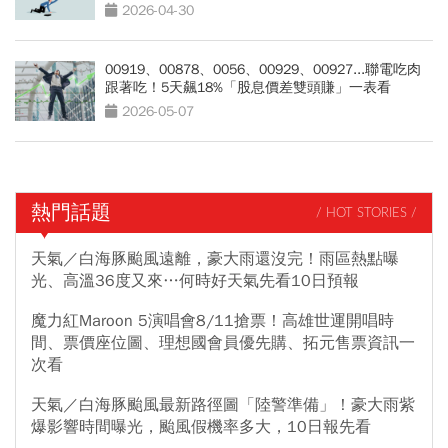
穩賺指南
2026-04-30
00919、00878、0056、00929、00927...聯電吃肉
跟著吃！5天飆18%「股息價差雙頭賺」一表看
2026-05-07
熱門話題
/ HOT STORIES /
天氣／白海豚颱風遠離，豪大雨還沒完！雨區熱點曝
光、高溫36度又來…何時好天氣先看10日預報
魔力紅Maroon 5演唱會8/11搶票！高雄世運開唱時
間、票價座位圖、理想國會員優先購、拓元售票資訊一
次看
天氣／白海豚颱風最新路徑圖「陸警準備」！豪大雨紫
爆影響時間曝光，颱風假機率多大，10日報先看