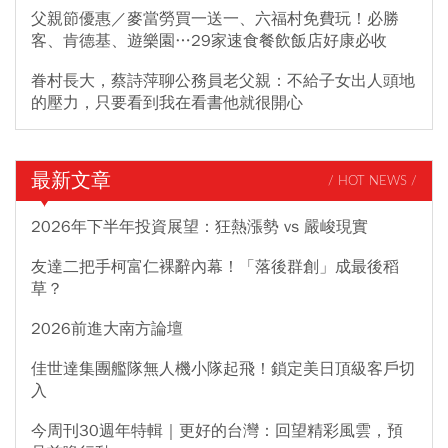
父親節優惠／麥當勞買一送一、六福村免費玩！必勝
客、肯德基、遊樂園…29家速食餐飲飯店好康必收
眷村長大，蔡詩萍聊公務員老父親：不給子女出人頭地
的壓力，只要看到我在看書他就很開心
最新文章
/ HOT NEWS /
2026年下半年投資展望：狂熱漲勢 vs 嚴峻現實
友達二把手柯富仁裸辭內幕！「落後群創」成最後稻
草？
2026前進大南方論壇
佳世達集團艦隊無人機小隊起飛！鎖定美日頂級客戶切
入
今周刊30週年特輯｜更好的台灣：回望精彩風雲，預