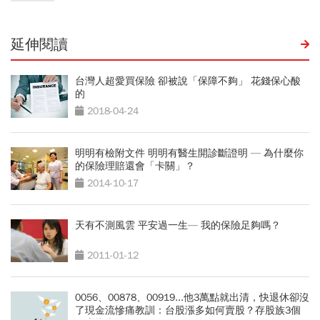
延伸閱讀
台灣人超愛買保險 卻被說「保障不夠」 花錢保心酸
的
2018-04-24
明明有檢附文件 明明有醫生開診斷證明 — 為什麼你
的保險理賠還會「卡關」？
2014-10-17
天有不測風雲 平安過一生— 我的保險足夠嗎？
2011-01-12
0056、00878、00919...他3萬點就出清，快退休卻沒
了現金流慘痛教訓：台股漲多如何賣股？存股族3個