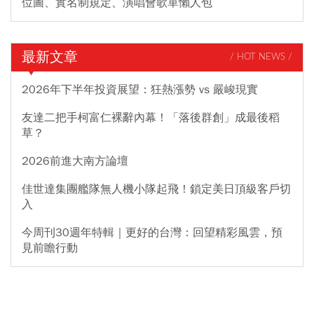
位圖、實名制規定、演唱會歌單懶人包
最新文章
/ HOT NEWS /
2026年下半年投資展望：狂熱漲勢 vs 嚴峻現實
友達二把手柯富仁裸辭內幕！「落後群創」成最後稻
草？
2026前進大南方論壇
佳世達集團艦隊無人機小隊起飛！鎖定美日頂級客戶切
入
今周刊30週年特輯｜更好的台灣：回望精彩風雲，預
見前瞻行動