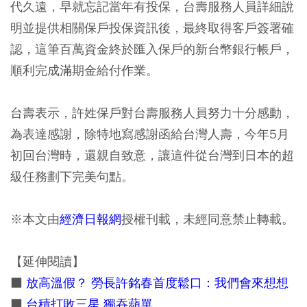
代久遠，早就忘記當年有投保，台壽服務人員詳細說
明並提供相關保戶投保資訊後，最終取得客戶簽署確
認，這筆百萬資金終於匯入保戶的新台幣銀行帳戶，
順利完成滿期金給付作業。
台壽表示，許姓保戶對台壽服務人員努力十分感動，
為表達感謝，除特地寫感謝函給台灣人壽，今年5月
初回台灣時，還親自致意，讓這件從台灣到日本的超
級任務劃下完美句點。
※本文由
經濟日報網
授權刊載，未經同意禁止轉載。
【延伸閱讀】
■
放高溫假？ 勞長許銘春首度鬆口：我們會來想想
■
台積打敗三星 獨吞蘋單