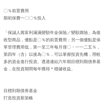
〇％前置費用
期初保費一〇〇％投入
「保誠人壽富利滿滿變額年金保險／變額壽險」為後
收型商品，優點是〇％的前置費用；另一個優點是保
單管理費用低，第一至三年每月僅〇・一一二五％，
第四年（含）以後為〇％，可以掌握投資先機，用較
多的資金進行投資。透過連結六年期目標到期債券基
金，在投資期間每年獲得＊穩健收益。
目標到期債券基金
打造投資新策略