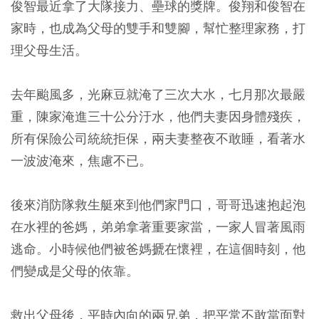
俊智最近拿了大隊接力、壘球的獎牌。俊翔和俊智在
家時，也成為父母的雙手和雙腳，幫忙整理家務，打
理父母生活。
去年颱風多，光麻豆就淹了三次大水，七月那次最嚴
重，陳家淹進三十公分汙水，他們夫妻因身體殘疾，
所有保險公司統統拒保，兩夫妻整夜不敢睡，看著水
一波波淹來，焦慮不已。
後來消防隊救生艇來到他們家門口，哥哥迅速抱起泡
在水裡的爸媽，弟弟拿著重要家當，一家人冒著風雨
逃命。小時候他們被爸媽搋在懷裡，在這個時刻，他
們變成是父母的依靠。
救出父母後，平時內向的兩兄弟，把平常不敢當面對