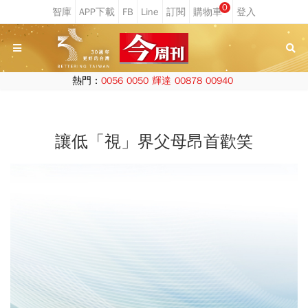
0
熱門：
0056
0050
輝達
00878
00940
讓低「視」界父母昂首歡笑