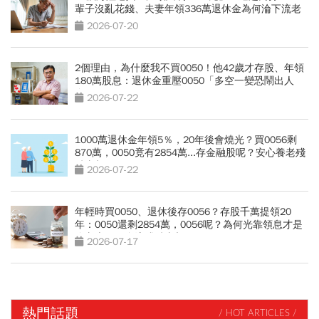
輩子沒亂花錢、夫妻年領336萬退休金為何淪下流老
人？
2026-07-20
2個理由，為什麼我不買0050！他42歲才存股、年領
180萬股息：退休金重壓0050「多空一變恐鬧出人
命」
2026-07-22
1000萬退休金年領5％，20年後會燒光？買0056剩
870萬，0050竟有2854萬...存金融股呢？安心養老殘
酷真相
2026-07-22
年輕時買0050、退休後存0056？存股千萬提領20
年：0050還剩2854萬，0056呢？為何光靠領息才是
吃老本…現金流殘酷真相
2026-07-17
熱門話題
/ HOT ARTICLES /