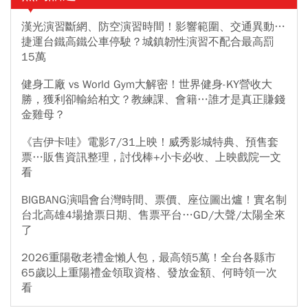
漢光演習斷網、防空演習時間！影響範圍、交通異動…
捷運台鐵高鐵公車停駛？城鎮韌性演習不配合最高罰
15萬
健身工廠 vs World Gym大解密！世界健身-KY營收大
勝，獲利卻輸給柏文？教練課、會籍…誰才是真正賺錢
金雞母？
《吉伊卡哇》電影7/31上映！威秀影城特典、預售套
票…販售資訊整理，討伐棒+小卡必收、上映戲院一文
看
BIGBANG演唱會台灣時間、票價、座位圖出爐！實名制
台北高雄4場搶票日期、售票平台…GD/大聲/太陽全來
了
2026重陽敬老禮金懶人包，最高領5萬！全台各縣市
65歲以上重陽禮金領取資格、發放金額、何時領一次
看