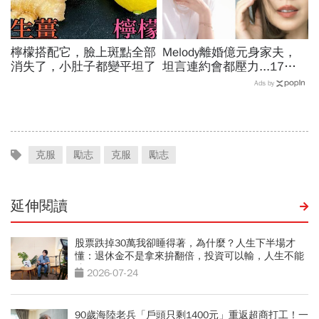
檸檬搭配它，臉上斑點全部
Melody離婚億元身家夫，
消失了，小肚子都變平坦了
坦言連約會都壓力...17年
婚姻曾為求子險喪命：遺憾
Ads by
我們停在分岔路口
克服
勵志
克服
勵志
延伸閱讀
股票跌掉30萬我卻睡得著，為什麼？人生下半場才
懂：退休金不是拿來拚翻倍，投資可以輸，人生不能
賭
2026-07-24
90歲海陸老兵「戶頭只剩1400元」重返超商打工！一