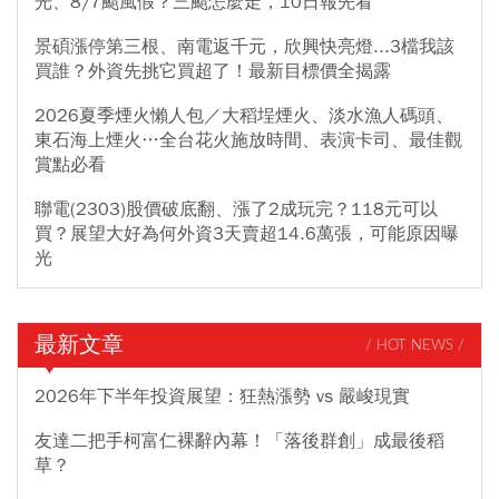
光、8/7颱風假？三颱怎麼走，10日報先看
景碩漲停第三根、南電返千元，欣興快亮燈...3檔我該
買誰？外資先挑它買超了！最新目標價全揭露
2026夏季煙火懶人包／大稻埕煙火、淡水漁人碼頭、
東石海上煙火…全台花火施放時間、表演卡司、最佳觀
賞點必看
聯電(2303)股價破底翻、漲了2成玩完？118元可以
買？展望大好為何外資3天賣超14.6萬張，可能原因曝
光
最新文章
/ HOT NEWS /
2026年下半年投資展望：狂熱漲勢 vs 嚴峻現實
友達二把手柯富仁裸辭內幕！「落後群創」成最後稻
草？