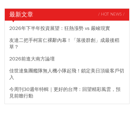
最新文章
/ HOT NEWS /
2026年下半年投資展望：狂熱漲勢 vs 嚴峻現實
友達二把手柯富仁裸辭內幕！「落後群創」成最後稻
草？
2026前進大南方論壇
佳世達集團艦隊無人機小隊起飛！鎖定美日頂級客戶切
入
今周刊30週年特輯｜更好的台灣：回望精彩風雲，預
見前瞻行動