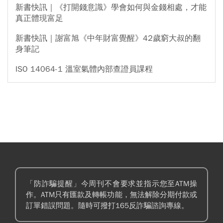
新書快訊｜《打開錢意識》學會如何與金錢相處，才能
真正體現富足
新書快訊｜謝富旭《中年財富覺醒》42歲窮大叔的翻
身筆記
ISO 14064-1 溫室氣體內部查證員課程
「防詐騙提醒」今周刊不會要求並指示您至ATM操
作。ATM只有匯款及轉帳功能，無法解除分期付款或
訂單錯誤問題。隨時可撥打165反詐騙諮詢專線。