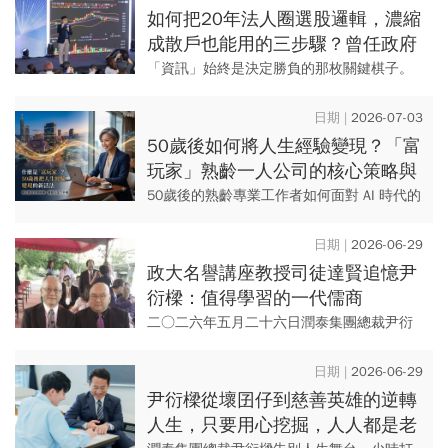
代的5個核...
如何把20年法人圈選股邏輯，濃縮
成散戶也能用的三步驟？曾任政府
基金操盤手黃豐凱的巨浪碉堡法
「資訊」始終是決定勝負的那枚關鍵棋子。
大型機構挾著數據庫、量化模型與百人研究
團隊，能將每一份財務報告、每一筆籌碼流
2026-07-03
動即時拆解為決策依據；反觀...
50歲後如何將人生經驗變現？「富
玩家」熟齡一人公司的核心策略與
顧問實踐指南
50歲後的熟齡專業工作者如何面對 AI 時代的
職涯衝擊？答案是成為「富玩家」！ 一種將
上半場累積的專業、經驗與人脈，轉化為獨
2026-06-29
立顧問服務...
政大名譽講座教授司徒達賢追憶尹
衍樑：值得學習的一代儒商
二○二六年五月二十六日潤泰集團總裁尹衍
樑驟然辭世，引發各界不捨與追思。企管大
師司徒達賢自一九八二年起與尹結識，師生
2026-06-29
情誼深厚，見證了他對社會的...
尹衍樑從壞囝仔到慈善英雄的逆轉
人生，只要用心挖掘，人人都是老