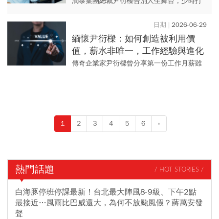
師
潤泰集團總裁尹衍樑告別人生舞台，少時打
架鬧事的他，因于敦德與王金平兩位恩師的
永不放棄而改過向善。他曾自謙是世上最幸
2026-06-29
運的人，因一路上有眾多好老...
緬懷尹衍樑：如何創造被利用價
值，薪水非唯一，工作經驗與進化
才是福源
傳奇企業家尹衍樑曾分享第一份工作月薪雖
僅三百元，卻靠超乎要求的全力以赴累積實
力。他強調，主動爭取並創造被公司利用的
價值，才是職場翻身的關鍵。
1
2
3
4
5
6
»
熱門話題
/ HOT STORIES /
白海豚停班停課最新！台北最大陣風8-9級、下午2點
最接近…風雨比巴威還大，為何不放颱風假？蔣萬安發
聲