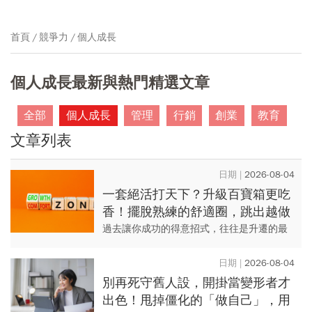
首頁
競爭力
個人成長
個人成長最新與熱門精選文章
全部
個人成長
管理
行銷
創業
教育
文章列表
2026-08-04
一套絕活打天下？升級百寶箱更吃
香！擺脫熟練的舒適圈，跳出越做
越窄的專業陷阱
過去讓你成功的得意招式，往往是升遷的最
大阻礙！耶魯大學組織行為學博士證實，學
會放手熟練庶務、解鎖新技能，才能跳出窮
2026-08-04
忙循環，攀上職涯新高點！
別再死守舊人設，開掛當變形者才
出色！甩掉僵化的「做自己」，用