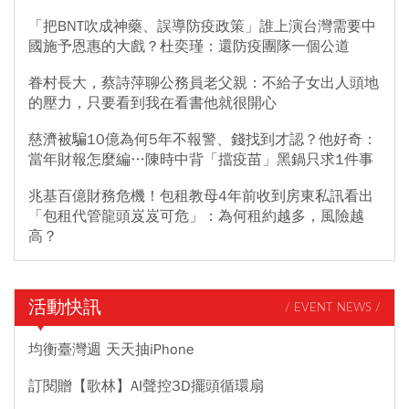
「把BNT吹成神藥、誤導防疫政策」誰上演台灣需要中
國施予恩惠的大戲？杜奕瑾：還防疫團隊一個公道
眷村長大，蔡詩萍聊公務員老父親：不給子女出人頭地
的壓力，只要看到我在看書他就很開心
慈濟被騙10億為何5年不報警、錢找到才認？他好奇：
當年財報怎麼編…陳時中背「擋疫苗」黑鍋只求1件事
兆基百億財務危機！包租教母4年前收到房東私訊看出
「包租代管龍頭岌岌可危」：為何租約越多，風險越
高？
活動快訊
/ EVENT NEWS /
均衡臺灣週 天天抽iPhone
訂閱贈【歌林】AI聲控3D擺頭循環扇