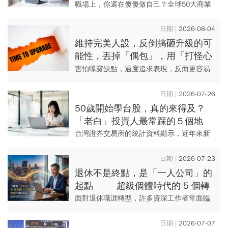
「隨機應變」解鎖職涯
職場上，你還在傻傻做自己？全球50大商業
思想家、耶魯大學組織行為學博士證實，
「懂得隨機應變」比「堅持真實自我」更吃
2026-08-04
香，也更容易贏得高層力挺。
維持完美人設，反倒搞砸升級的可
能性，丟掉「偶包」，用「打怪心
態」解鎖學習目標
害怕曝露缺點，過度追求表現，反而更容易
失敗！全球50大商業思想家、耶魯大學組織
行為學博士，告訴你勇敢面對未知、擴展自
2026-07-26
我能力的升級關鍵。
50歲開始學台股，真的來得及？
「老白」投資人最常踩的５個地
雷，以及今周學堂建議的入門路徑
台灣證券交易所的統計資料顯示，近年來新
開證券戶的族群中，40至60歲的年齡層佔比
持續上升，這群人在投資圈被稱為「老
2026-07-23
白」，年齡不小、但投資資歷...
退休不是終點，是「一人公司」的
起點 —— 超級個體時代的 5 個轉
變
面對退休職涯轉型，許多資深工作者常面臨
無法重返職場或創業成本過高的困境。<今周
學堂>富玩家專欄主筆陳若雲剖析超級個體時
2026-07-07