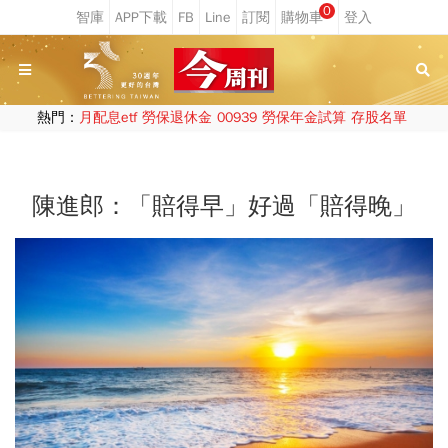
0
熱門：
月配息etf
勞保退休金
00939
勞保年金試算
存股名單
陳進郎：「賠得早」好過「賠得晚」