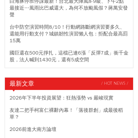
白海豚停班停課最新！台北最大陣風8-9級、下午2點
最接近…風雨比巴威還大，為何不放颱風假？蔣萬安發
聲
台中防空演習時間8/10！行動網路斷網演習要多久、
還能用行動支付？城鎮韌性演習懶人包：拒配合最高罰
15萬
國巨還在500元掙扎，這檔已連6漲「反彈7成」衝千金
股，法人喊到1430元，還有5成空間
最新文章
/ HOT NEWS /
2026年下半年投資展望：狂熱漲勢 vs 嚴峻現實
友達二把手柯富仁裸辭內幕！「落後群創」成最後稻
草？
2026前進大南方論壇