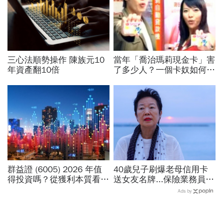
三心法順勢操作 陳族元10
當年「喬治瑪莉現金卡」害
年資產翻10倍
了多少人？一個卡奴如何把
500萬債務變成只還23萬
群益證 (6005) 2026 年值
40歲兒子刷爆老母信用卡
得投資嗎？從獲利本質看價
送女友名牌...保險業務員看
值成長與 ETF 納入利多
「啃老」：問題不在溺愛，
Ads by
而是父母用錢換孩子的愛