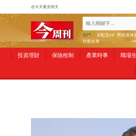
在今天看見明天
熱門：
月配息etf
勞保退休
存股名單
投資理財
保險稅制
產業時事
職場