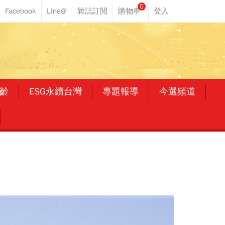
0
齡
ESG永續台灣
專題報導
今選頻道