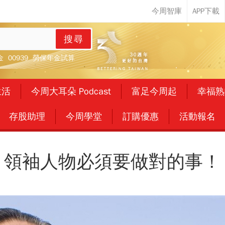
搜尋
金
00939
勞保年金試算
生活
今周大耳朵 Podcast
富足今周起
幸福熟
存股助理
今周學堂
訂購優惠
活動報名
領袖人物必須要做對的事！