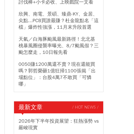
討伐棒+小卡必收、上映戲院一文看
欣興、南電、景碩、臻鼎-KY、金居、
尖點...PCB買誰最賺？杜金龍點名「這
檔」爆炸性強漲，11月末升段首選
天氣／白海豚颱風最新路徑！北北基
桃暴風圈侵襲率曝光、8/7颱風假？三
颱怎麼走，10日報先看
0050賺1200萬還不賣？現在還能買
嗎？郭哲榮砸1億狂掃1100張揭「出
場點位」：台股4萬7不敢買「可憐
哪」
最新文章
/ HOT NEWS /
2026年下半年投資展望：狂熱漲勢 vs
嚴峻現實