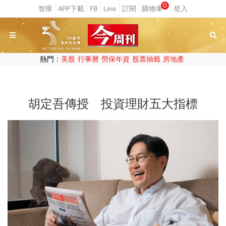
0
熱門：
美股
行事曆
勞保年資
股票抽籤
房地產
胡定吾傳授 投資理財五大指標