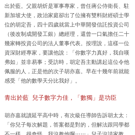
出於藍。父親胡炘是軍事專家，曾任蔣公侍衛長、駐
新加坡大使，政治家庭卻出了位擁有雙料財經碩士學
位的胡定吾，四十四歲就當上中華開發信託投資公司
（後改制成開發工銀）總經理，還曾一口氣擔任二十
幾家轉投資公司的法人董事代表。按理說，這樣一位
資深財經專家，要讓他說：「你數字力真好，我自嘆
弗如」並非易事；受訪時，胡定吾主動講起這位令他
佩服的人，正是他的次子胡亦嘉。早在十幾年前就能
感受「他的數學天分比我好」。
青出於藍 兒子數字力佳，「數獨」是功臣
胡亦嘉就讀延平高中時，有次級任導師告訴胡太太：
「你兒子每次解題，答案都是對的，但解法跟同學都
不一樣，很奇怪，我沒教他啊……」兒子沒請家教、