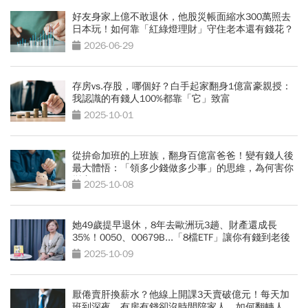
好友身家上億不敢退休，他股災帳面縮水300萬照去
日本玩！如何靠「紅綠燈理財」守住老本還有錢花？
2026-06-29
存房vs.存股，哪個好？白手起家翻身1億富豪親授：
我認識的有錢人100%都靠「它」致富
2025-10-01
從拚命加班的上班族，翻身百億富爸爸！變有錢人後
最大體悟：「領多少錢做多少事」的思維，為何害你
變窮？
2025-10-08
她49歲提早退休，8年去歐洲玩3趟、財產還成長
35%！0050、00679B...「8檔ETF」讓你有錢到老後
2025-10-09
厭倦賣肝換薪水？他線上開課3天賣破億元！每天加
班到深夜，有房有錢卻沒時間陪家人，如何翻轉人