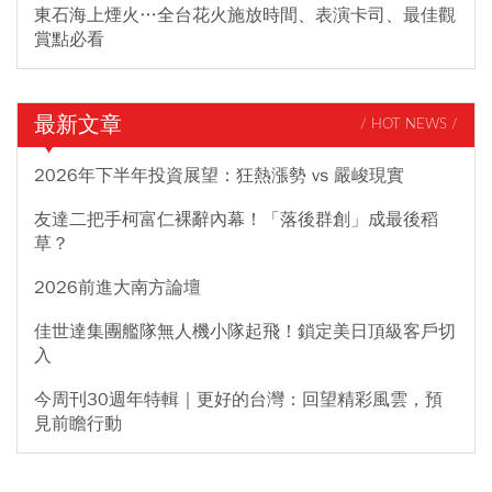
東石海上煙火…全台花火施放時間、表演卡司、最佳觀
賞點必看
最新文章
/ HOT NEWS /
2026年下半年投資展望：狂熱漲勢 vs 嚴峻現實
友達二把手柯富仁裸辭內幕！「落後群創」成最後稻
草？
2026前進大南方論壇
佳世達集團艦隊無人機小隊起飛！鎖定美日頂級客戶切
入
今周刊30週年特輯｜更好的台灣：回望精彩風雲，預
見前瞻行動