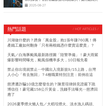
生？
2025-08-27
熱門話題
/ HOT ARTICLES /
川湖做什麼的？躋身「萬金股」抱1張年賺760萬！傳
產鐵工廠如何翻身「只有兩根鐵憑什麼賣這麼貴」？
天氣／白海豚颱風最新路徑圖「陸警準備」！豪大雨紫
爆影響時間曝光，颱風假機率多大，10日報先看
禁止你出境就禁止…中國出入境新規9/15上路，台灣
人小心「有去無回」？4種職業特別注意：前例在這
慈濟遭詐騙10億怎麼發生的？陳昱瑄律師見證嚴下跪
博信任！豪宅藏158公斤黃金，洗錢手法曝光…慈濟回
應了
2026夏季煙火懶人包／大稻埕煙火、淡水漁人碼頭、