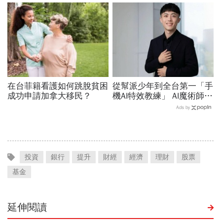
變」解鎖職涯
在台菲籍看護如何跳脫貧困
從幫派少年到全台第一「手
成功申請加拿大移民？
機AI特效教練」 AI魔術師晨
益用一支手機證明：沒有背
Ads by
景的人，也能靠AI翻轉人
生！
投資
銀行
提升
財經
經濟
理財
股票
基金
延伸閱讀