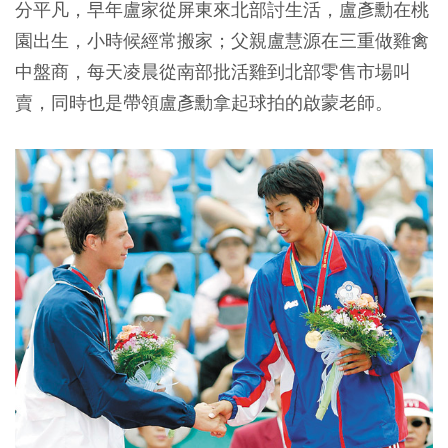
分平凡，早年盧家從屏東來北部討生活，盧彥勳在桃
園出生，小時候經常搬家；父親盧慧源在三重做雞禽
中盤商，每天凌晨從南部批活雞到北部零售市場叫
賣，同時也是帶領盧彥勳拿起球拍的啟蒙老師。