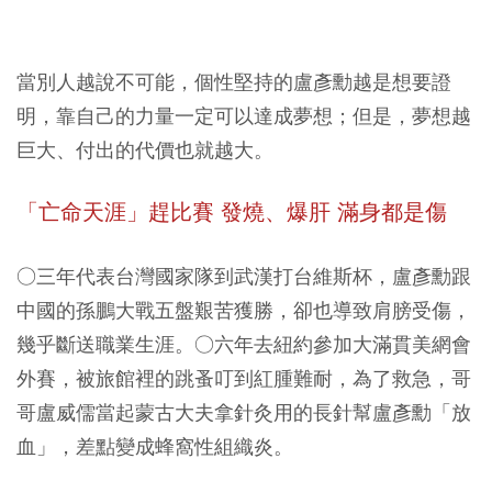
當別人越說不可能，個性堅持的盧彥勳越是想要證
明，靠自己的力量一定可以達成夢想；但是，夢想越
巨大、付出的代價也就越大。
「亡命天涯」趕比賽 發燒、爆肝 滿身都是傷
○三年代表台灣國家隊到武漢打台維斯杯，盧彥勳跟
中國的孫鵬大戰五盤艱苦獲勝，卻也導致肩膀受傷，
幾乎斷送職業生涯。○六年去紐約參加大滿貫美網會
外賽，被旅館裡的跳蚤叮到紅腫難耐，為了救急，哥
哥盧威儒當起蒙古大夫拿針灸用的長針幫盧彥勳「放
血」，差點變成蜂窩性組織炎。