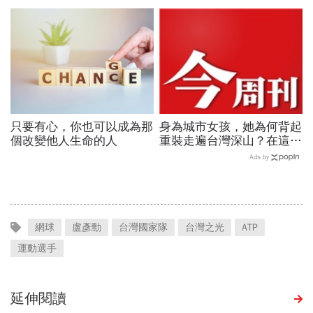
時代的 5 個轉變
公所讓地方政治不再只有
「拜託」
只要有心，你也可以成為那
身為城市女孩，她為何背起
個改變他人生命的人
重裝走遍台灣深山？在這座
世界少見的高山島嶼，她找
Ads by
到人生答案
網球
盧彥勳
台灣國家隊
台灣之光
ATP
運動選手
延伸閱讀