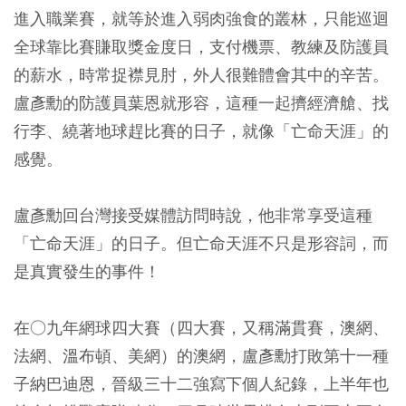
進入職業賽，就等於進入弱肉強食的叢林，只能巡迴
全球靠比賽賺取獎金度日，支付機票、教練及防護員
的薪水，時常捉襟見肘，外人很難體會其中的辛苦。
盧彥勳的防護員葉恩就形容，這種一起擠經濟艙、找
行李、繞著地球趕比賽的日子，就像「亡命天涯」的
感覺。
盧彥勳回台灣接受媒體訪問時說，他非常享受這種
「亡命天涯」的日子。但亡命天涯不只是形容詞，而
是真實發生的事件！
在○九年網球四大賽（四大賽，又稱滿貫賽，澳網、
法網、溫布頓、美網）的澳網，盧彥勳打敗第十一種
子納巴迪恩，晉級三十二強寫下個人紀錄，上半年也