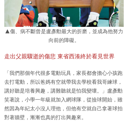
▲傷、病不斷曾是盧彥勳最大的折磨，並成為他努力
向前的障礙。
走出父親驟逝的傷悲 東省西湊終於看見世界
「我們那個年代很多電動玩具，家長都會擔心小孩跑
去打電動，所以爸媽有空就帶我去學校看我哥練球，
講好聽是培養興趣，講難聽就是怕我變壞。」盧彥勳
笑著說，小學一年級就加入網球隊，從撿球開始，雖
然因為年紀太小沒人理他，但他有空就自己拿著球拍
對著牆壁，漸漸也真的打出興趣來。