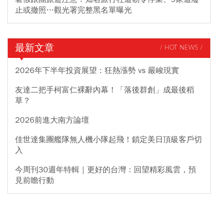
止或撤照…觀光署完整黑名單曝光
最新文章
/ HOT NEWS /
2026年下半年投資展望：狂熱漲勢 vs 嚴峻現實
友達二把手柯富仁裸辭內幕！「落後群創」成最後稻
草？
2026前進大南方論壇
佳世達集團艦隊無人機小隊起飛！鎖定美日頂級客戶切
入
今周刊30週年特輯｜更好的台灣：回望精彩風雲，預
見前瞻行動