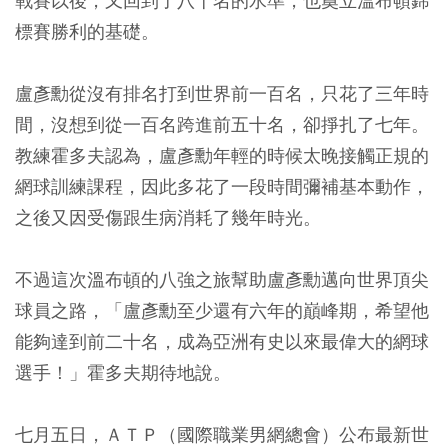
戰賽以後，又回到了八十名的水準，也奠立溫布頓錦
標賽勝利的基礎。
盧彥勳從沒有排名打到世界前一百名，只花了三年時
間，沒想到從一百名跨進前五十名，卻掙扎了七年。
教練霍多夫認為，盧彥勳年輕的時候太晚接觸正規的
網球訓練課程，因此多花了一段時間彌補基本動作，
之後又因受傷跟生病消耗了幾年時光。
不過這次溫布頓的八強之旅幫助盧彥勳邁向世界頂尖
球員之路，「盧彥勳至少還有六年的巔峰期，希望他
能夠達到前二十名，成為亞洲有史以來最偉大的網球
選手！」霍多夫期待地說。
七月五日，ＡＴＰ（國際職業男網總會）公布最新世