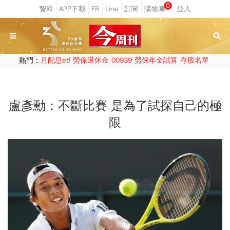
0
熱門：
月配息etf
勞保退休金
00939
勞保年金試算
存股名單
盧彥勳：不斷比賽 是為了試探自己的極
限