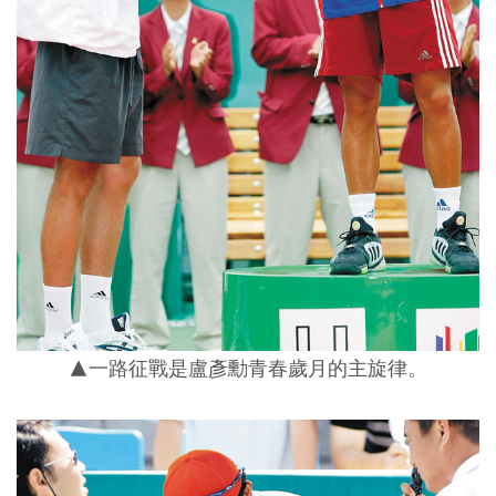
▲一路征戰是盧彥勳青春歲月的主旋律。