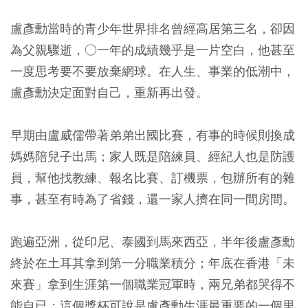
盧彥勳當時的青少年世界排名曾經高居第三名，卻因
為父親驟逝，○一年的成績幾乎是一片空白，他甚至
一度思考要不要放棄網球。在人生、事業的低潮中，
盧彥勳決定面對自己，重新再出發。
早期由盧威儒帶著弟弟出國比賽，有事的時候則換成
媽媽陪兒子出馬；家人既是陪練員、經紀人也是防護
員，幫他找教練、報名比賽、訂機票，包辦所有的雜
事，甚至有時為了省錢，還一家人擠在同一間房間。
跑遍亞洲，從印尼、泰國到馬來西亞，半年後盧彥勳
終於在土耳其拿到第一分職業積分；年底在香港「未
來賽」拿到生涯第一個職業冠軍時，兩兄弟都哭得不
能自已；這個獎杯可說是盧彥勳生涯最重要的一個里