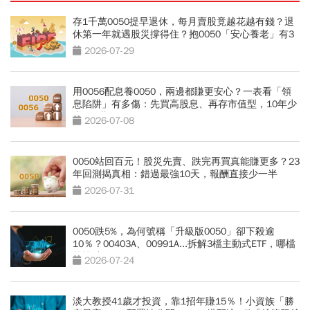
存1千萬0050提早退休，每月賣股竟越花越有錢？退
休第一年就遇股災撐得住？抱0050「安心養老」有3
條件
2026-07-29
用0056配息養0050，兩邊都賺更安心？一表看「領
息陷阱」有多傷：先買高股息、再存市值型，10年少
賺330萬
2026-07-08
0050站回百元！股災先賣、跌完再買真能賺更多？23
年回測揭真相：錯過最強10天，報酬直接少一半
2026-07-31
0050跌5%，為何號稱「升級版0050」卻下殺逾
10％？00403A、00991A...拆解3檔主動式ETF，哪檔
最抗跌？
2026-07-24
淡大教授41歲才投資，靠1招年賺15％！小資族「勝