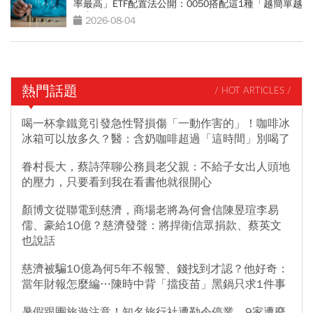
率最高」ETF配置法公開：0050搭配這1種「越簡單越
好賺」
2026-08-04
熱門話題
/ HOT ARTICLES /
喝一杯拿鐵竟引發急性腎損傷「一動作害的」！咖啡冰
冰箱可以放多久？醫：含奶咖啡超過「這時間」別喝了
眷村長大，蔡詩萍聊公務員老父親：不給子女出人頭地
的壓力，只要看到我在看書他就很開心
顏博文從聯電到慈濟，商場老將為何會信陳昱瑄李易
儒、豪給10億？慈濟發聲：將捍衛信眾捐款、蔡英文
也說話
慈濟被騙10億為何5年不報警、錢找到才認？他好奇：
當年財報怎麼編…陳時中背「擋疫苗」黑鍋只求1件事
暑假跟團旅遊注意！知名旅行社遭勒令停業、9家遭廢