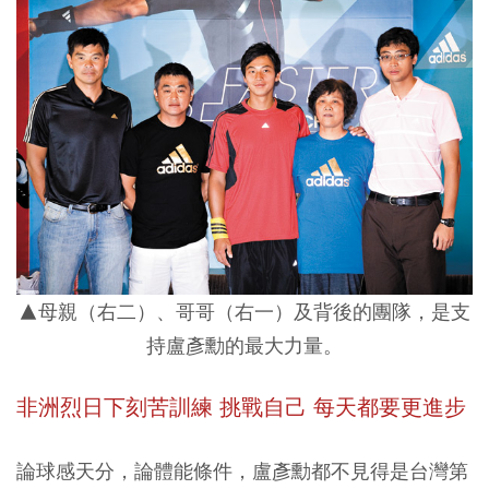
▲母親（右二）、哥哥（右一）及背後的團隊，是支
持盧彥勳的最大力量。
非洲烈日下刻苦訓練 挑戰自己 每天都要更進步
論球感天分，論體能條件，盧彥勳都不見得是台灣第