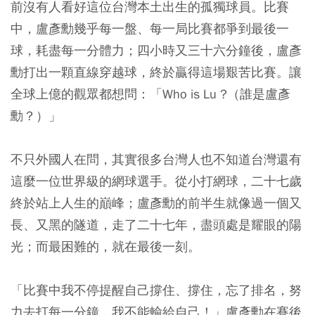
前沒有人看好這位台灣本土出生的孤獨球員。比賽
中，盧彥勳幾乎每一盤、每一局比賽都爭到最後一
球，耗盡每一分體力；四小時又三十六分鐘後，盧彥
勳打出一顆直線穿越球，終於贏得這場艱苦比賽。讓
全球上億的觀眾都想問：「Who is Lu ?（誰是盧彥
勳？）」
不只外國人在問，其實很多台灣人也不知道台灣還有
這麼一位世界級的網球選手。從小打網球，二十七歲
終於站上人生的巔峰；盧彥勳的前半生就像過一個又
長、又黑的隧道，走了二十七年，盡頭處是耀眼的陽
光；而最困難的，就在最後一刻。
「比賽中我不停提醒自己撐住、撐住，忘了排名，努
力去打每一分鐘，我不能輸給自己！」盧彥勳在賽後