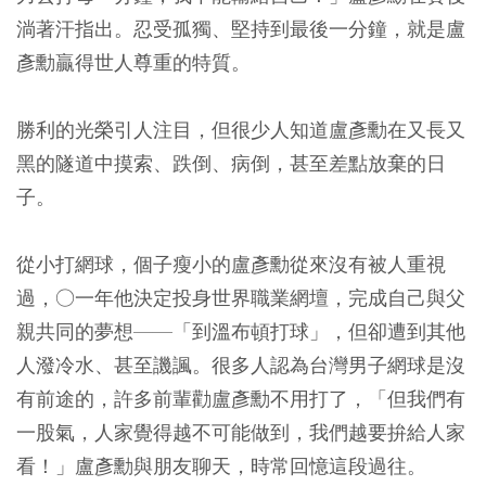
淌著汗指出。忍受孤獨、堅持到最後一分鐘，就是盧
彥勳贏得世人尊重的特質。
勝利的光榮引人注目，但很少人知道盧彥勳在又長又
黑的隧道中摸索、跌倒、病倒，甚至差點放棄的日
子。
從小打網球，個子瘦小的盧彥勳從來沒有被人重視
過，○一年他決定投身世界職業網壇，完成自己與父
親共同的夢想——「到溫布頓打球」，但卻遭到其他
人潑冷水、甚至譏諷。很多人認為台灣男子網球是沒
有前途的，許多前輩勸盧彥勳不用打了，「但我們有
一股氣，人家覺得越不可能做到，我們越要拚給人家
看！」盧彥勳與朋友聊天，時常回憶這段過往。