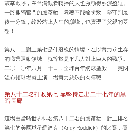
鼓掌歡呼，在台灣觀看轉播的人也激動得熱淚盈眶。
一路孤獨奮門的盧彥勳，靠著不服輸拚勁，堅守到最
後一分鐘，終於站上人生的巔峰，也實現了父親的夢
想！
第八十二對上第七是什麼樣的情境？在以實力求生存
的職業運動領域，就等於是平凡人對上巨人的戰爭。
二○一○年六月三十日，全球百年網球聖殿——英國
溫布頓球場就上演一場實力懸殊的肉搏戰。
第八十二名打敗第七 靠堅持走出二十七年的黑
暗長廊
這場由當時世界排名第八十二名的盧彥勳，對上排名
第七的美國球星羅迪克（Andy Roddick）的比賽，賽