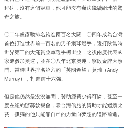
程碑，沒有這個冠軍，他可能沒有辦法繼續網球的驚
奇之旅。
○二年盧彥勳排名跨進兩百名大關，○四年成為台灣
首位打進世界前一百名的男子網球選手，還打敗當時
世界第三的大滿貫亞軍選手柯里亞，之後兩度代表國
家隊參加奧運，並在○八年北京奧運，擊敗金牌大熱
門、當時世界排名第六的「英國希望」莫瑞（Andy
Murray），打進前十六強。
但是他仍然是沒沒無聞，贊助經費少得可憐，甚至一
度在紐約辦募款餐會，靠台灣僑胞的資助才能繼續比
賽，孤獨的他只能靠自己的力量向夢想的道路前進。