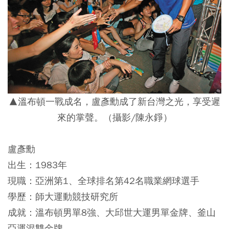
▲溫布頓一戰成名，盧彥勳成了新台灣之光，享受遲
來的掌聲。（攝影/陳永錚）
盧彥勳
出生：1983年
現職：亞洲第1、全球排名第42名職業網球選手
學歷：師大運動競技研究所
成就：溫布頓男單8強、大邱世大運男單金牌、釜山
亞運混雙金牌