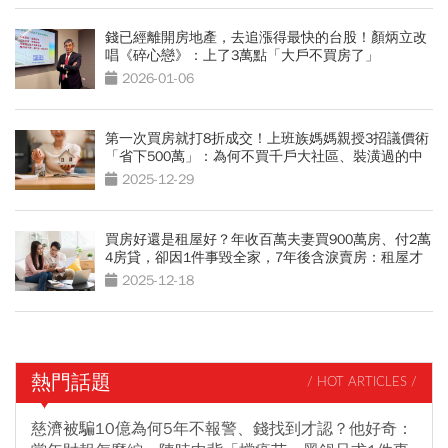
錢已經離開房地產，去追漲得最快的台股！顏炳立改
唱《碎心戀》：上了3萬點「大戶不買房了」
2026-01-06
第一次買房就打8折成交！上班族媽媽親授3招議價術
「省下500萬」：為何不買千戶大社區、裝潢過的中
古屋？
2025-12-29
買房好還是租屋好？年收百萬夫妻買900萬房、付2萬
4房貸，卻因1件事毀全家，7年後含淚賣房：租屋才
幸福
2025-12-18
熱門話題
/ HOT ARTICLES /
慈濟被騙10億為何5年不報警、錢找到才認？他好奇：