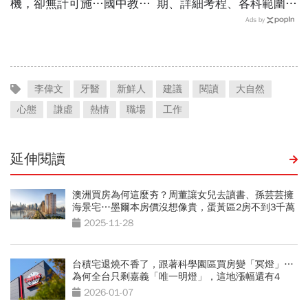
機，卻無計可施…國中教師
期、詳細考程、各科範圍…
裸辭告白：早自習就感到疲
成績查詢、學測五標、級分
Ads by
倦「樣樣靠班經、早晚發神
換算，應試規定＋考古題必
經」
看
李偉文
牙醫
新鮮人
建議
閱讀
大自然
心態
謙虛
熱情
職場
工作
延伸閱讀
澳洲買房為何這麼夯？周董讓女兒去讀書、孫芸芸擁
海景宅…墨爾本房價沒想像貴，蛋黃區2房不到3千萬
2025-11-28
台積宅退燒不香了，跟著科學園區買房變「冥燈」…
為何全台只剩嘉義「唯一明燈」，這地漲幅還有4
成？
2026-01-07