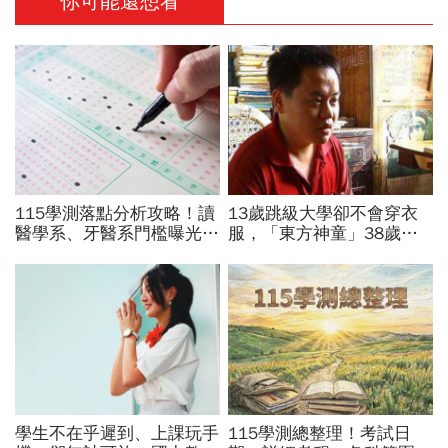
你可能還想看
115學測落點分析攻略！讀
13歲跳級大學卻不會穿衣
醫學系、牙醫系門檻曝光，
服，「東方神童」38歲驟
想提高選填志願上榜率：還
逝的反思：毀掉一個孩子有
要搭配「3種篩選法」
多容易
學生不在乎遲到、上課玩手
115學測總整理！考試日