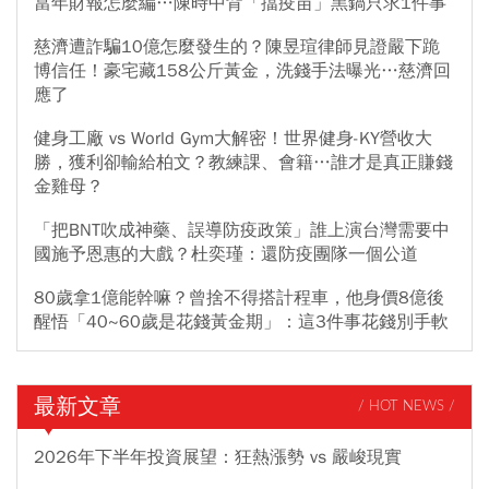
當年財報怎麼編…陳時中背「擋疫苗」黑鍋只求1件事
慈濟遭詐騙10億怎麼發生的？陳昱瑄律師見證嚴下跪
博信任！豪宅藏158公斤黃金，洗錢手法曝光…慈濟回
應了
健身工廠 vs World Gym大解密！世界健身-KY營收大
勝，獲利卻輸給柏文？教練課、會籍…誰才是真正賺錢
金雞母？
「把BNT吹成神藥、誤導防疫政策」誰上演台灣需要中
國施予恩惠的大戲？杜奕瑾：還防疫團隊一個公道
80歲拿1億能幹嘛？曾捨不得搭計程車，他身價8億後
醒悟「40~60歲是花錢黃金期」：這3件事花錢別手軟
最新文章
/ HOT NEWS /
2026年下半年投資展望：狂熱漲勢 vs 嚴峻現實