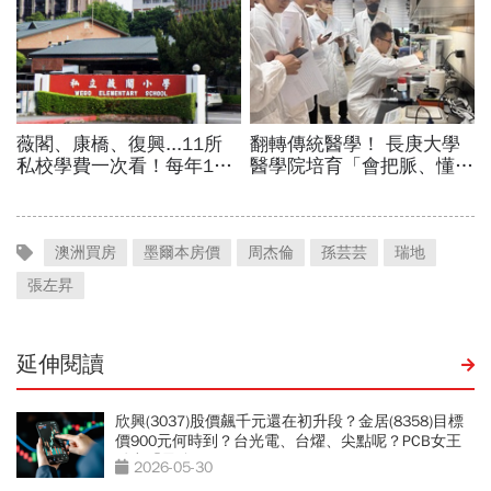
澳洲買房
墨爾本房價
周杰倫
孫芸芸
瑞地
張左昇
延伸閱讀
欣興(3037)股價飆千元還在初升段？金居(8358)目標
價900元何時到？台光電、台燿、尖點呢？PCB女王
點出「最強黑馬」
2026-05-30