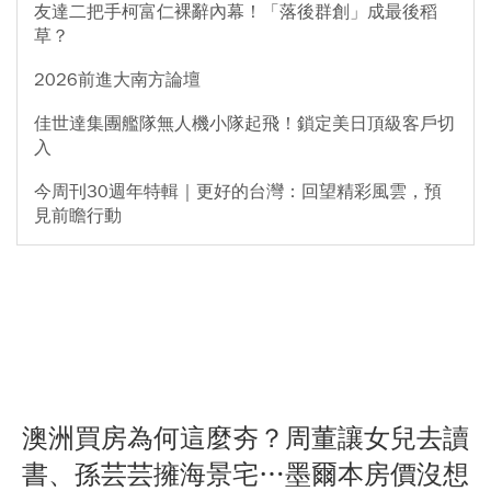
友達二把手柯富仁裸辭內幕！「落後群創」成最後稻
草？
2026前進大南方論壇
佳世達集團艦隊無人機小隊起飛！鎖定美日頂級客戶切
入
今周刊30週年特輯｜更好的台灣：回望精彩風雲，預
見前瞻行動
澳洲買房為何這麼夯？周董讓女兒去讀
書、孫芸芸擁海景宅…墨爾本房價沒想