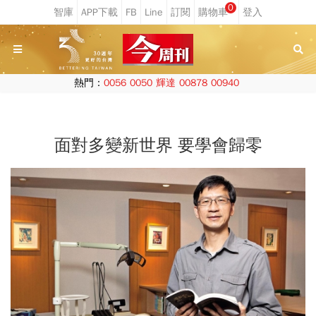
0
熱門：
0056
0050
輝達
00878
00940
面對多變新世界 要學會歸零