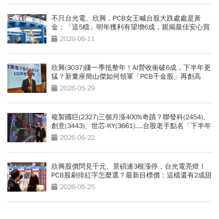
不只台光電、欣興，PCB女王喊台股大跌處處是黃
金：「這5檔」明年獲利有望增6成，親揭最佳安心買
點
2026-06-11
欣興(3037)賺一季抵整年！AI營收衝破6成，下半年更
猛？新董座簡山傑如何領軍「PCB千金股」再創高
峰？
2026-05-29
複製國巨(2327)三個月漲400%奇蹟？聯發科(2454)、
創意(3443)、世芯-KY(3661)....台股老手點名「下半年
17檔大黑馬股」：被動元件噴完換它
2026-06-22
欣興股價閃見千元、景碩連3根漲停，台光電亮燈！
PCB股刷排紅字怎麼選？最新目標價：這檔還有2成甜
頭
2026-05-25