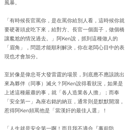
風暴。
「有時候長官罵你，是在罵你給別人看，這時候你就
要硬著頭皮吃下來，給對方、長官一個面子，做個橋
讓尷尬的情況過去。」阿Ken說，抓到這種做人的
「眉角」，問題才能順利解決，你在老闆心目中的表
現也才會加分。
至於像是偉忠哥大發雷霆的場景，到底應不應該跳出
來為夥伴（同事）滅火？阿Ken說得看狀況，如果是
上述這種嚴肅的事，就「各人造業各人擔」；而奉
「安全第一」為座右銘的納豆，通常則是默默開溜，
惹得阿Ken頻罵他是「當漢奸的最佳人選」！
「人生就是安全第一啊！而且我不適合『事前防