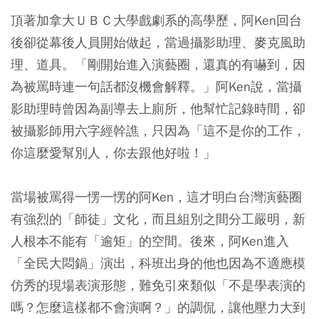
頂著加拿大ＵＢＣ大學戲劇系的高學歷，阿Ken回台
後卻從幕後人員開始做起，當過攝影助理、麥克風助
理、道具。「剛開始進入演藝圈，還真的有嚇到，因
為被罵時連一句話都沒機會解釋。」阿Ken說，當攝
影助理時曾因為副導去上廁所，他幫忙記錄時間，卻
被攝影師用六字經幹譙，只因為「這不是你的工作，
你這麼愛幫別人，你去跟他好啦！」
當場被罵得一愣一愣的阿Ken，這才明白台灣演藝圈
有強烈的「師徒」文化，而且組別之間分工嚴明，新
人根本不能有「逾矩」的空間。後來，阿Ken進入
「全民大悶鍋」演出，科班出身的他也因為不適應模
仿秀的現場表演形態，難免引來類似「不是學表演的
嗎？怎麼這樣都不會演啊？」的調侃，讓他壓力大到