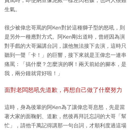
責罵時，即使納豆像泥鰍一樣左閃右躲，也叫人很難
生氣。
很少被偉忠哥罵的阿Ken對於這種獅子型的怒吼，則
是另外一種應對方式。阿Ken剛出道時，曾經因為演
對手戲的大哥漏講台詞，讓他無法接下去演，這時只
聽到一聲「卡！」的巨響，接下來就是王偉忠一連串
痛罵：「搞什麼？怎麼演的啊！兩天前給的腳本，是
我，兩分鐘就背好啦！」
面對老闆怒吼先道歉，再想自己做了什麼努力
這時，身為後輩的阿Ken為了讓偉忠哥息怒，先是當
著大家的面鞠躬、道歉，然後再拜託忘詞的大哥「幫
忙」，請他千萬記得講那一句台詞，才順利度過這場