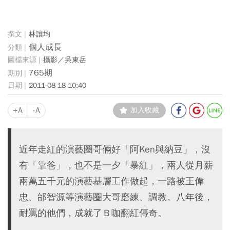
林讓均
個人成長
攝影／吳東岳
765期
2011-08-18 10:40
+A
-A
加入收藏
近年走紅的演藝圈哥倆好「阿Ken與納豆」，沒
有「靠爸」，也不是一夕「暴紅」，兩人從月薪
兩萬五千元的演藝基層工作做起，一路被王偉
忠、邰智源等演藝圈大哥磨練、調教。八年後，
耐罵的他們，成就了Ｂ咖翻紅傳奇。