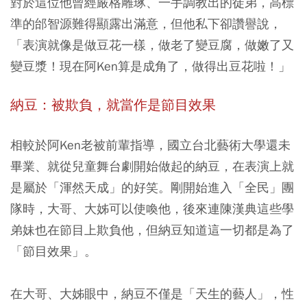
對於這位他曾經嚴格雕琢、一手調教出的徒弟，高標
準的邰智源難得顯露出滿意，但他私下卻讚譽說，
「表演就像是做豆花一樣，做老了變豆腐，做嫩了又
變豆漿！現在阿Ken算是成角了，做得出豆花啦！」
納豆：被欺負，就當作是節目效果
相較於阿Ken老被前輩指導，國立台北藝術大學還未
畢業、就從兒童舞台劇開始做起的納豆，在表演上就
是屬於「渾然天成」的好笑。剛開始進入「全民」團
隊時，大哥、大姊可以使喚他，後來連陳漢典這些學
弟妹也在節目上欺負他，但納豆知道這一切都是為了
「節目效果」。
在大哥、大姊眼中，納豆不僅是「天生的藝人」，性