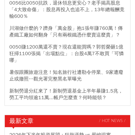
0056比0050抗跌，退休領息更安心？老手揭高股息
「4大致命傷」：股息再投入也追不上，13年總報酬竟
輸600％
川湖做什麼的？躋身「萬金股」抱1張年賺760萬！傳
產鐵工廠如何翻身「只有兩根鐵憑什麼賣這麼貴」？
0050賺1200萬還不賣？現在還能買嗎？郭哲榮砸1億
狂掃1100張揭「出場點位」：台股4萬7不敢買「可憐
哪」
暑假跟團旅遊注意！知名旅行社遭勒令停業、9家遭廢
止或撤照…觀光署完整黑名單曝光
新制勞退分紅來了！新制勞退基金上半年暴賺1.5兆，
勞工平均領逾11萬...帳戶怎麼查？何時能領？
最新文章
/ HOT NEWS /
2026年下半年投資展望：狂熱漲勢 vs 嚴峻現實