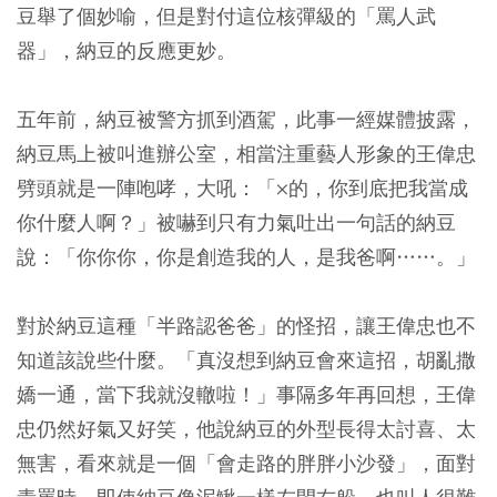
豆舉了個妙喻，但是對付這位核彈級的「罵人武
器」，納豆的反應更妙。
五年前，納豆被警方抓到酒駕，此事一經媒體披露，
納豆馬上被叫進辦公室，相當注重藝人形象的王偉忠
劈頭就是一陣咆哮，大吼：「×的，你到底把我當成
你什麼人啊？」被嚇到只有力氣吐出一句話的納豆
說：「你你你，你是創造我的人，是我爸啊……。」
對於納豆這種「半路認爸爸」的怪招，讓王偉忠也不
知道該說些什麼。「真沒想到納豆會來這招，胡亂撒
嬌一通，當下我就沒轍啦！」事隔多年再回想，王偉
忠仍然好氣又好笑，他說納豆的外型長得太討喜、太
無害，看來就是一個「會走路的胖胖小沙發」，面對