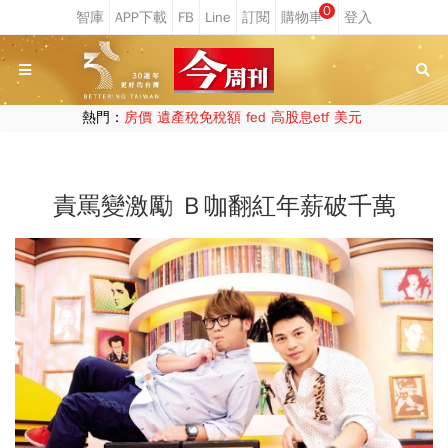
0
熱門：
房價
遺產稅免稅額
fed
高股息etf
美元
責罵變激勵 Ｂ咖翻紅年薪破千萬