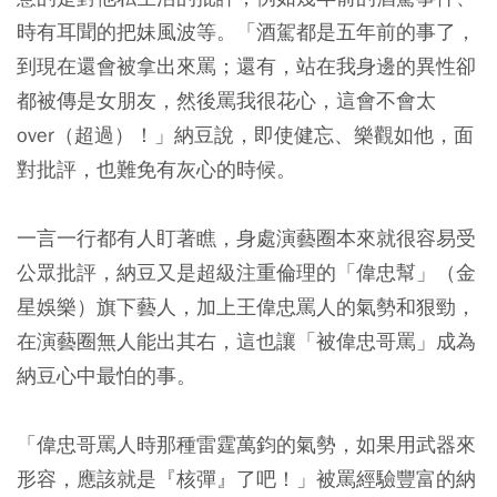
時有耳聞的把妹風波等。「酒駕都是五年前的事了，
到現在還會被拿出來罵；還有，站在我身邊的異性卻
都被傳是女朋友，然後罵我很花心，這會不會太
over（超過）！」納豆說，即使健忘、樂觀如他，面
對批評，也難免有灰心的時候。
一言一行都有人盯著瞧，身處演藝圈本來就很容易受
公眾批評，納豆又是超級注重倫理的「偉忠幫」（金
星娛樂）旗下藝人，加上王偉忠罵人的氣勢和狠勁，
在演藝圈無人能出其右，這也讓「被偉忠哥罵」成為
納豆心中最怕的事。
「偉忠哥罵人時那種雷霆萬鈞的氣勢，如果用武器來
形容，應該就是『核彈』了吧！」被罵經驗豐富的納