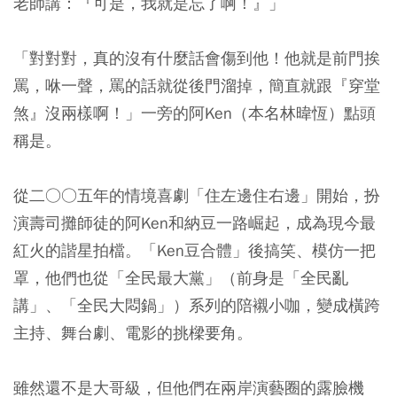
老師講：『可是，我就是忘了啊！』」
「對對對，真的沒有什麼話會傷到他！他就是前門挨
罵，咻一聲，罵的話就從後門溜掉，簡直就跟『穿堂
煞』沒兩樣啊！」一旁的阿Ken（本名林暐恆）點頭
稱是。
從二○○五年的情境喜劇「住左邊住右邊」開始，扮
演壽司攤師徒的阿Ken和納豆一路崛起，成為現今最
紅火的諧星拍檔。「Ken豆合體」後搞笑、模仿一把
罩，他們也從「全民最大黨」（前身是「全民亂
講」、「全民大悶鍋」）系列的陪襯小咖，變成橫跨
主持、舞台劇、電影的挑樑要角。
雖然還不是大哥級，但他們在兩岸演藝圈的露臉機