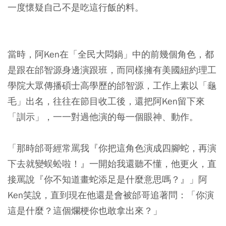
一度懷疑自己不是吃這行飯的料。
當時，阿Ken在「全民大悶鍋」中的前幾個角色，都
是跟在邰智源身邊演跟班，而同樣擁有美國紐約理工
學院大眾傳播碩士高學歷的邰智源，工作上素以「龜
毛」出名，往往在節目收工後，還把阿Ken留下來
「訓示」，一一對過他演的每一個眼神、動作。
「那時邰哥經常罵我『你把這角色演成四腳蛇，再演
下去就變蜈蚣啦！』一開始我還聽不懂，他更火，直
接罵說『你不知道畫蛇添足是什麼意思嗎？』」阿
Ken笑說，直到現在他還是會被邰哥追著問：「你演
這是什麼？這個爛梗你也敢拿出來？」