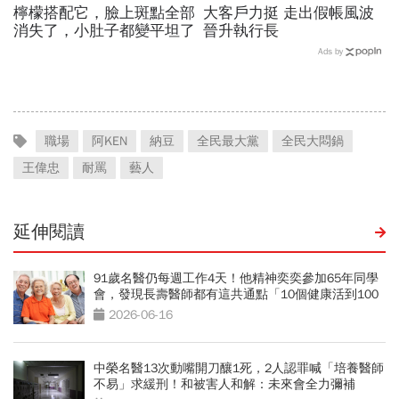
檸檬搭配它，臉上斑點全部
大客戶力挺 走出假帳風波
消失了，小肚子都變平坦了
晉升執行長
Ads by
職場
阿KEN
納豆
全民最大黨
全民大悶鍋
王偉忠
耐罵
藝人
延伸閱讀
91歲名醫仍每週工作4天！他精神奕奕參加65年同學
會，發現長壽醫師都有這共通點「10個健康活到100
歲秘訣」
2026-06-16
中榮名醫13次動嘴開刀釀1死，2人認罪喊「培養醫師
不易」求緩刑！和被害人和解：未來會全力彌補