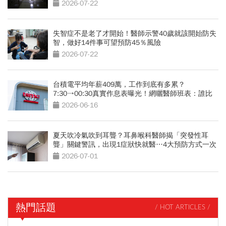
2026-07-22
失智症不是老了才開始！醫師示警40歲就該開始防失
智，做好14件事可望預防45％風險
2026-07-22
台積電平均年薪409萬，工作到底有多累？
7:30→00:30真實作息表曝光！網曬醫師班表：誰比
較操？
2026-06-16
夏天吹冷氣吹到耳聾？耳鼻喉科醫師揭「突發性耳
聾」關鍵警訊，出現1症狀快就醫…4大預防方式一次
看
2026-07-01
熱門話題
/ HOT ARTICLES /