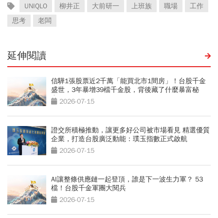
UNIQLO
柳井正
大前研一
上班族
職場
工作
思考
老闆
延伸閱讀
信驊1張股票近2千萬「能買北市1間房」！台股千金
盛世，3年暴增39檔千金股，背後藏了什麼暴富秘
密？
2026-07-15
證交所積極推動，讓更多好公司被市場看見 精選優質
企業，打造台股廣泛動能：璞玉指數正式啟航
2026-07-15
AI讓整條供應鏈一起登頂，誰是下一波生力軍？ 53
檔！台股千金軍團大閱兵
2026-07-15