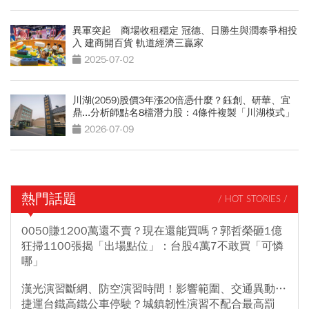
異軍突起 商場收租穩定 冠德、日勝生與潤泰爭相投
入 建商開百貨 軌道經濟三贏家
2025-07-02
川湖(2059)股價3年漲20倍憑什麼？鈺創、研華、宜
鼎...分析師點名8檔潛力股：4條件複製「川湖模式」
2026-07-09
熱門話題
/ HOT STORIES /
0050賺1200萬還不賣？現在還能買嗎？郭哲榮砸1億
狂掃1100張揭「出場點位」：台股4萬7不敢買「可憐
哪」
漢光演習斷網、防空演習時間！影響範圍、交通異動…
捷運台鐵高鐵公車停駛？城鎮韌性演習不配合最高罰