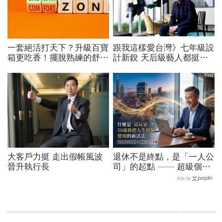
一套絕活打天下？升級百寶
跟我這樣愛台灣》七年級設
箱更吃香！擺脫熟練的舒適
計新銳 天后級藝人都挺他
圈，跳出越做越窄的專業陷
陳劭彥孵品牌 勇闖倫敦時
阱
尚圈
大客戶力挺 走出假帳風波
退休不是終點，是「一人公
晉升執行長
司」的起點 —— 超級個體
時代的 5 個轉變
Ads by