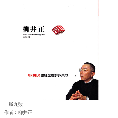
一勝九敗
作者︰柳井正