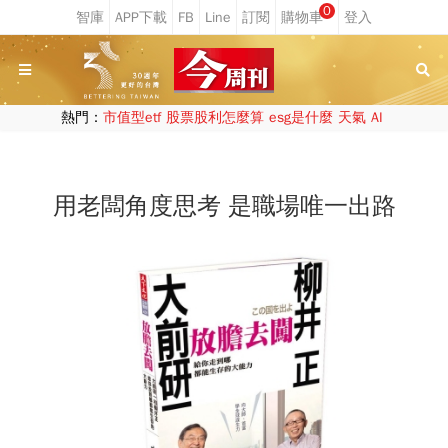
0
熱門：
市值型etf
股票股利怎麼算
esg是什麼
天氣
AI
用老闆角度思考 是職場唯一出路