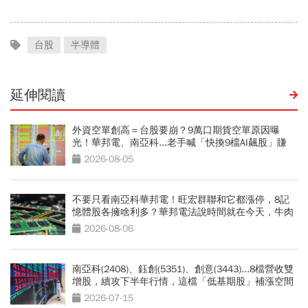
台股
半導體
延伸閱讀
外資空單創高＝台股要崩？9萬口期貨空單原因曝
光！華邦電、南亞科...老手喊「快換9檔AI飆股」賺
Q3大行情
2026-08-05
不要只看南亞科華邦電！旺宏群聯和它都漲停，8記
憶體股各擁啥利多？華邦電法說時間就在今天，牛肉
大塊嗎
2026-08-06
南亞科(2408)、鈺創(5351)、創意(3443)...8檔營收雙
增股，續攻下半年行情，這檔「低基期股」補漲空間
最大
2026-07-15