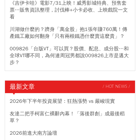
《吉伊卡哇》電影7/31上映！威秀影城特典、預售套
票…販售資訊整理，討伐棒+小卡必收、上映戲院一文
看
川湖做什麼的？躋身「萬金股」抱1張年賺760萬！傳
產鐵工廠如何翻身「只有兩根鐵憑什麼賣這麼貴」？
009826「台版VT」可以買？股價、配息、成分股…和
全球VT哪不同，為何連周冠男都說009826上市是邁大
步？
最新文章
/ HOT NEWS /
2026年下半年投資展望：狂熱漲勢 vs 嚴峻現實
友達二把手柯富仁裸辭內幕！「落後群創」成最後稻
草？
2026前進大南方論壇