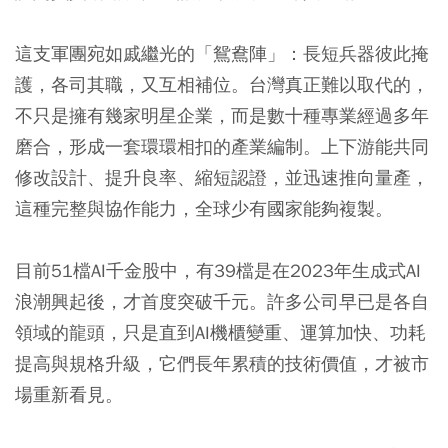
這支軍團宛如戚繼光的「鴛鴦陣」：長短兵器彼此掩
護，各司其職，又互相補位。台灣真正難以取代的，
不只是擁有幾家明星企業，而是數十種專業經過多年
磨合，形成一套環環相扣的產業編制。上下游能共同
修改設計、提升良率、縮短認證，並迅速推向量產，
這種完整與協作能力，全球少有國家能夠複製。
目前51檔AI千金股中，有39檔是在2023年生成式AI
浪潮興起後，才首度突破千元。許多公司早已是各自
領域的龍頭，只是直到AI機櫃變重、運算加快、功耗
提高與規格升級，它們長年累積的技術價值，才被市
場重新看見。