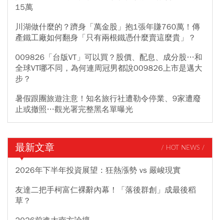
15萬
川湖做什麼的？躋身「萬金股」抱1張年賺760萬！傳
產鐵工廠如何翻身「只有兩根鐵憑什麼賣這麼貴」？
009826「台版VT」可以買？股價、配息、成分股…和
全球VT哪不同，為何連周冠男都說009826上市是邁大
步？
暑假跟團旅遊注意！知名旅行社遭勒令停業、9家遭廢
止或撤照…觀光署完整黑名單曝光
最新文章
/ HOT NEWS /
2026年下半年投資展望：狂熱漲勢 vs 嚴峻現實
友達二把手柯富仁裸辭內幕！「落後群創」成最後稻
草？