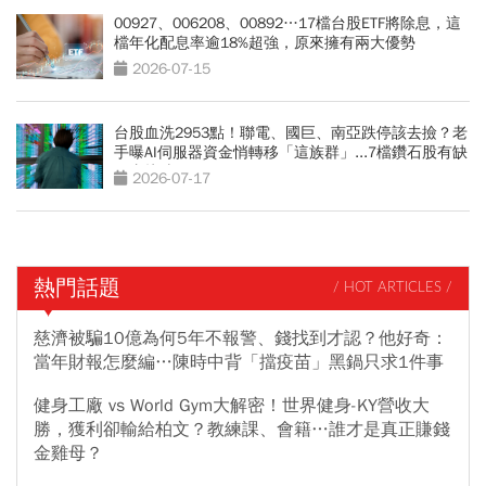
00927、006208、00892…17檔台股ETF將除息，這
檔年化配息率逾18%超強，原來擁有兩大優勢
2026-07-15
台股血洗2953點！聯電、國巨、南亞跌停該去撿？老
手曝AI伺服器資金悄轉移「這族群」...7檔鑽石股有缺
口直接噴
2026-07-17
熱門話題
/ HOT ARTICLES /
慈濟被騙10億為何5年不報警、錢找到才認？他好奇：
當年財報怎麼編…陳時中背「擋疫苗」黑鍋只求1件事
健身工廠 vs World Gym大解密！世界健身-KY營收大
勝，獲利卻輸給柏文？教練課、會籍…誰才是真正賺錢
金雞母？