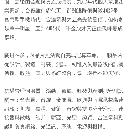
股，之後由金融與資產股領奏；九○年代個人電腦產
業興起，台廠雖稱霸代工，卻難逃降價與微利競爭；
智慧型手機時代，宏達電與大立光先後登頂，但仍多
是單一明星。直到AI時代，千金股才真正由孤峰變成
群峰。
關鍵在於，AI晶片無法獨自完成運算革命。一顆晶片
從設計、製造、封裝、測試，到進入伺服器後的訊號
傳輸、散熱、電力與系統整合，每一環都不能失守。
信驊管理伺服器，鴻勁、穎崴、旺矽與精測把守測試
關卡；台光電、台燿、金像電、欣興與南電承載高速
訊號；川湖、嘉澤、健策、奇鋐與雙鴻分守滑軌、連
接器與散熱；智邦、聯亞、光聖、緯穎、台達電與勤
誠則負責網路、光通訊、系統、電源與機構。