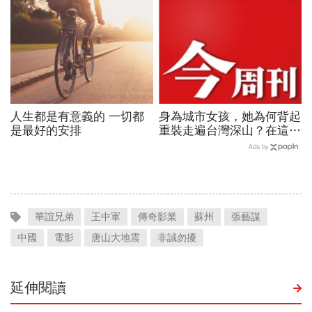
人生都是有意義的 一切都
身為城市女孩，她為何背起
是最好的安排
重裝走遍台灣深山？在這座
世界少見的高山島嶼，她找
Ads by
到人生答案
華誼兄弟
王中軍
傳奇影業
蘇州
張藝謀
中國
電影
唐山大地震
非誠勿擾
延伸閱讀