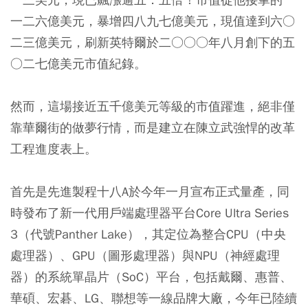
一二六億美元，暴增四八九七億美元，現值達到六○
二三億美元，刷新英特爾於二○○○年八月創下的五
○二七億美元市值紀錄。
然而，這場接近五千億美元等級的市值躍進，絕非僅
靠華爾街的做夢行情，而是建立在陳立武強悍的改革
工程進度表上。
首先是先進製程十八A於今年一月宣布正式量產，同
時發布了新一代用戶端處理器平台Core Ultra Series
3（代號Panther Lake），其定位為整合CPU（中央
處理器）、GPU（圖形處理器）與NPU（神經處理
器）的系統單晶片（SoC）平台，包括戴爾、惠普、
華碩、宏碁、LG、聯想等一線品牌大廠，今年已陸續