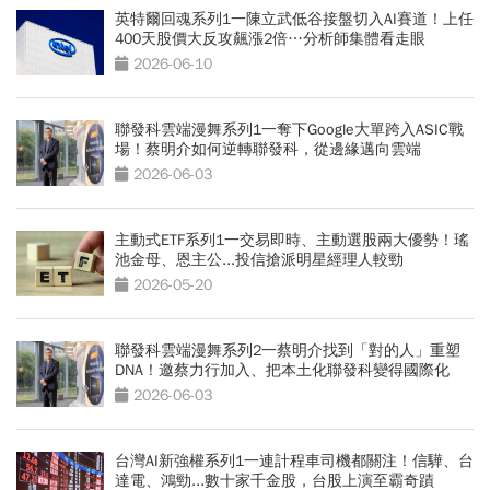
英特爾回魂系列1一陳立武低谷接盤切入AI賽道！上任
400天股價大反攻飆漲2倍…分析師集體看走眼
2026-06-10
聯發科雲端漫舞系列1一奪下Google大單跨入ASIC戰
場！蔡明介如何逆轉聯發科，從邊緣邁向雲端
2026-06-03
主動式ETF系列1一交易即時、主動選股兩大優勢！瑤
池金母、恩主公...投信搶派明星經理人較勁
2026-05-20
聯發科雲端漫舞系列2一蔡明介找到「對的人」重塑
DNA！邀蔡力行加入、把本土化聯發科變得國際化
2026-06-03
台灣AI新強權系列1一連計程車司機都關注！信驊、台
達電、鴻勁...數十家千金股，台股上演至霸奇蹟