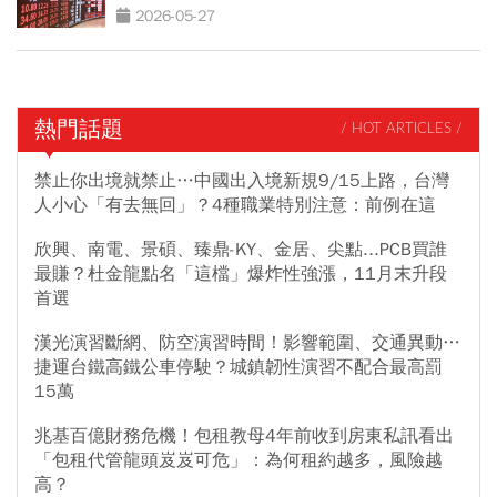
2026-05-27
熱門話題
/ HOT ARTICLES /
禁止你出境就禁止…中國出入境新規9/15上路，台灣
人小心「有去無回」？4種職業特別注意：前例在這
欣興、南電、景碩、臻鼎-KY、金居、尖點...PCB買誰
最賺？杜金龍點名「這檔」爆炸性強漲，11月末升段
首選
漢光演習斷網、防空演習時間！影響範圍、交通異動…
捷運台鐵高鐵公車停駛？城鎮韌性演習不配合最高罰
15萬
兆基百億財務危機！包租教母4年前收到房東私訊看出
「包租代管龍頭岌岌可危」：為何租約越多，風險越
高？