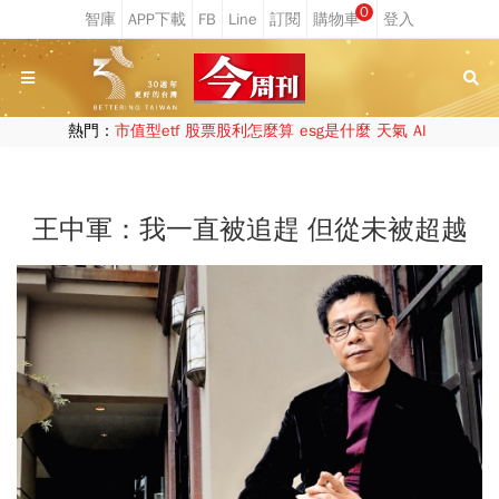
0
熱門：
市值型etf
股票股利怎麼算
esg是什麼
天氣
AI
王中軍：我一直被追趕 但從未被超越