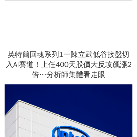
英特爾回魂系列1一陳立武低谷接盤切
入AI賽道！上任400天股價大反攻飆漲2
倍…分析師集體看走眼