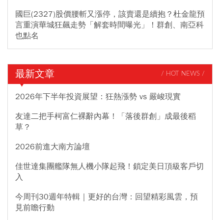
國巨(2327)股價腰斬又漲停，該賣還是續抱？杜金龍預
言重演華城狂飆走勢「解套時間曝光」！群創、南亞科
也點名
最新文章
/ HOT NEWS /
2026年下半年投資展望：狂熱漲勢 vs 嚴峻現實
友達二把手柯富仁裸辭內幕！「落後群創」成最後稻
草？
2026前進大南方論壇
佳世達集團艦隊無人機小隊起飛！鎖定美日頂級客戶切
入
今周刊30週年特輯｜更好的台灣：回望精彩風雲，預
見前瞻行動