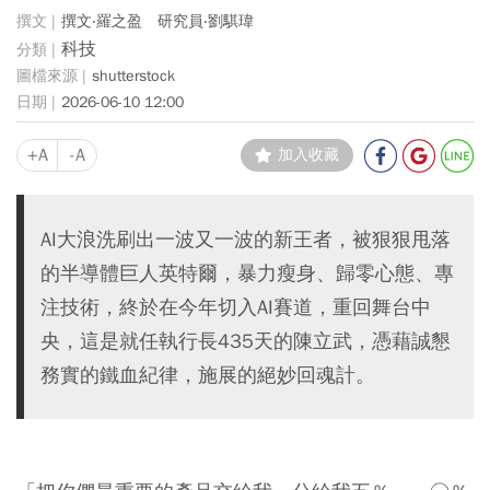
撰文‧羅之盈 研究員‧劉騏瑋
科技
shutterstock
2026-06-10 12:00
+A
-A
加入收藏
AI大浪洗刷出一波又一波的新王者，被狠狠甩落
的半導體巨人英特爾，暴力瘦身、歸零心態、專
注技術，終於在今年切入AI賽道，重回舞台中
央，這是就任執行長435天的陳立武，憑藉誠懇
務實的鐵血紀律，施展的絕妙回魂計。