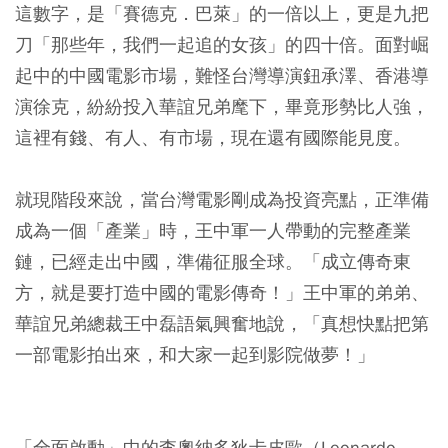
這數字，是「賽德克．巴萊」的一倍以上，更是九把
刀「那些年，我們一起追的女孩」的四十倍。面對崛
起中的中國電影市場，難怪台灣導演鈕承澤、香港導
演徐克，紛紛投入華誼兄弟麾下，畢竟形勢比人強，
這裡有錢、有人、有市場，現在還有國際能見度。
就現階段來說，當台灣電影剛成為投資亮點，正準備
成為一個「產業」時，王中軍一人帶動的完整產業
鏈，已經走出中國，準備征服全球。「成立傳奇東
方，就是要打造中國的電影傳奇！」王中軍的弟弟、
華誼兄弟總裁王中磊語氣興奮地說，「真想快點把第
一部電影拍出來，和大家一起到影院做夢！」
「全面啟動」中的李奧納多狄卡皮歐（Leonardo