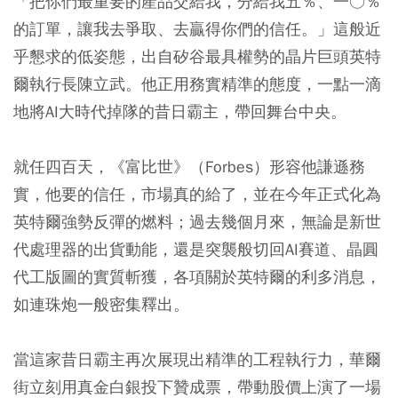
「把你們最重要的產品交給我，分給我五％、一○％
的訂單，讓我去爭取、去贏得你們的信任。」這般近
乎懇求的低姿態，出自矽谷最具權勢的晶片巨頭英特
爾執行長陳立武。他正用務實精準的態度，一點一滴
地將AI大時代掉隊的昔日霸主，帶回舞台中央。
就任四百天，《富比世》（Forbes）形容他謙遜務
實，他要的信任，市場真的給了，並在今年正式化為
英特爾強勢反彈的燃料；過去幾個月來，無論是新世
代處理器的出貨動能，還是突襲般切回AI賽道、晶圓
代工版圖的實質斬獲，各項關於英特爾的利多消息，
如連珠炮一般密集釋出。
當這家昔日霸主再次展現出精準的工程執行力，華爾
街立刻用真金白銀投下贊成票，帶動股價上演了一場