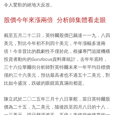
令人驚歎的絕地大反攻。
股價今年來漲兩倍 分析師集體看走眼
截至五月二十二日，英特爾股價已飆達一一九．八四
美元，對比今年初不到四十美元，半年漲幅多達兩
倍！今非昔比的戲劇性不僅於此，根據專門追蹤機構
投資者動向的Gurufocus資料庫統計，去年年底時，
三十六位華爾街分析師對英特爾未來一年平均目標價
僅約三十六美元，預估最高者也不過五十二美元，對
比如今盛況，跌破的眼鏡當真滿街都是。
陳立武於二○二五年三月十八日掌舵，當日英特爾股
價為二十五．九二美元，隨後跌至四月八日的十八．
一三美元，現已飆漲逾五．五倍！市值從他接掌的一