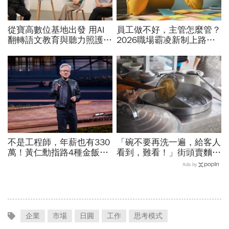
從寶高數位基地出發 用AI
員工做不好，主管怎麼管？
翻轉語文教育與聽力照護，
2026職場霸凌新制上路，
科技如何讓世界更平權？
律師點出「嚴格要求」與
「霸凌」的3條安全邊界
不是工程師，年薪也有330
「碗不要再洗一遍，給客人
萬！黃仁勳指路4種金飯
看到，難看！」街頭賣麵
碗：免大學畢、人人有機會
30年的攤販父親，用身教
Ads by
過優渥生活…AI時代搶手職
教會我什麼叫「職業道德」
業曝光
企業
市場
日圓
工作
思考模式