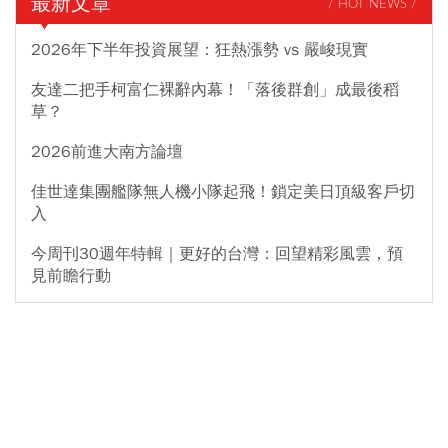
最新文章
/ HOT NEWS /
2026年下半年投資展望：狂熱漲勢 vs 嚴峻現實
友達二把手柯富仁裸辭內幕！「落後群創」成最後稻
草？
2026前進大南方論壇
佳世達集團艦隊無人機小隊起飛！鎖定美日頂級客戶切
入
今周刊30週年特輯｜更好的台灣：回望精彩風雲，預
見前瞻行動