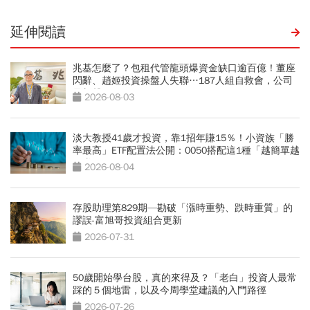
延伸閱讀
兆基怎麼了？包租代管龍頭爆資金缺口逾百億！董座
閃辭、趙姬投資操盤人失聯…187人組自救會，公司
最新聲明
2026-08-03
淡大教授41歲才投資，靠1招年賺15％！小資族「勝
率最高」ETF配置法公開：0050搭配這1種「越簡單越
好賺」
2026-08-04
存股助理第829期—勘破「漲時重勢、跌時重質」的
謬誤-富旭哥投資組合更新
2026-07-31
50歲開始學台股，真的來得及？「老白」投資人最常
踩的５個地雷，以及今周學堂建議的入門路徑
2026-07-26