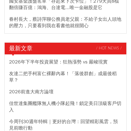
國安基金護盤名單「存起來下次卡位」！279天買8檔
翻倍賺百億：鴻海、台達電...唯一金融股是它
眷村長大，蔡詩萍聊公務員老父親：不給子女出人頭地
的壓力，只要看到我在看書他就很開心
最新文章
/ HOT NEWS /
2026年下半年投資展望：狂熱漲勢 vs 嚴峻現實
友達二把手柯富仁裸辭內幕！「落後群創」成最後稻
草？
2026前進大南方論壇
佳世達集團艦隊無人機小隊起飛！鎖定美日頂級客戶切
入
今周刊30週年特輯｜更好的台灣：回望精彩風雲，預
見前瞻行動