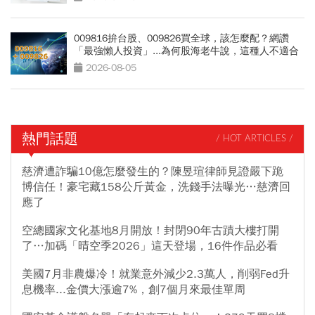
009816拚台股、009826買全球，該怎麼配？網讚
「最強懶人投資」...為何股海老牛說，這種人不適合
買？
2026-08-05
熱門話題
/ HOT ARTICLES /
慈濟遭詐騙10億怎麼發生的？陳昱瑄律師見證嚴下跪
博信任！豪宅藏158公斤黃金，洗錢手法曝光…慈濟回
應了
空總國家文化基地8月開放！封閉90年古蹟大樓打開
了…加碼「晴空季2026」這天登場，16件作品必看
美國7月非農爆冷！就業意外減少2.3萬人，削弱Fed升
息機率...金價大漲逾7%，創7個月來最佳單周