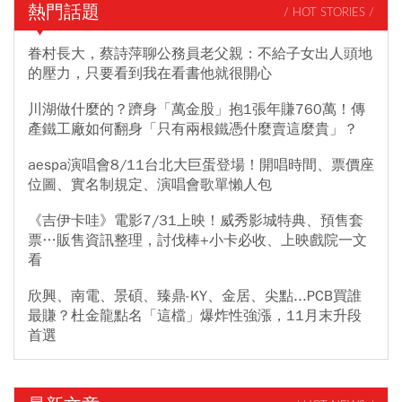
熱門話題
/ HOT STORIES /
眷村長大，蔡詩萍聊公務員老父親：不給子女出人頭地
的壓力，只要看到我在看書他就很開心
川湖做什麼的？躋身「萬金股」抱1張年賺760萬！傳
產鐵工廠如何翻身「只有兩根鐵憑什麼賣這麼貴」？
aespa演唱會8/11台北大巨蛋登場！開唱時間、票價座
位圖、實名制規定、演唱會歌單懶人包
《吉伊卡哇》電影7/31上映！威秀影城特典、預售套
票…販售資訊整理，討伐棒+小卡必收、上映戲院一文
看
欣興、南電、景碩、臻鼎-KY、金居、尖點...PCB買誰
最賺？杜金龍點名「這檔」爆炸性強漲，11月末升段
首選