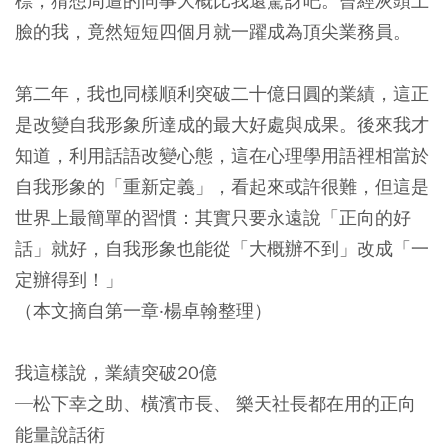
標，猜想周遭的同事大概比我還驚訝吧。曾經灰頭土
臉的我，竟然短短四個月就一躍成為頂尖業務員。
第二年，我也同樣順利突破二十億日圓的業績，這正
是改變自我形象所達成的最大好處與成果。後來我才
知道，利用話語改變心態，這在心理學用語裡相當於
自我形象的「重新定義」，看起來或許很難，但這是
世界上最簡單的習慣：其實只要永遠說「正向的好
話」就好，自我形象也能從「大概辦不到」改成「一
定辦得到！」
（本文摘自第一章‧楊卓翰整理）
我這樣說，業績突破20億
─松下幸之助、橫濱市長、 樂天社長都在用的正向
能量說話術