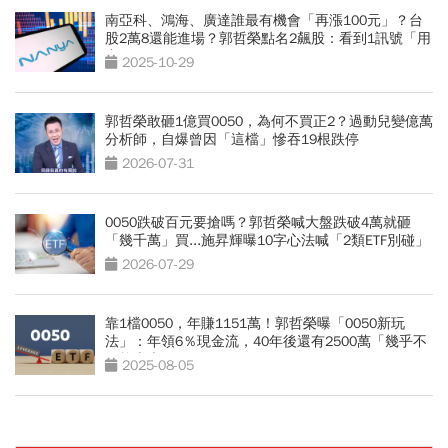
南亞科、鴻海、廣達誰最有機會「再漲100元」？台
股2萬8還能進場？郭哲榮點名2飆股：看到1訊號「用
力買」
2025-10-29
郭哲榮敢砸1億買0050，為何不買正2？過動兒變億萬
分析師，自爆曾因「這檔」慘吞19根跌停
2026-07-31
0050跌破百元要搶嗎？郭哲榮喊大盤跌破4萬就砸
「幾千萬」買...施昇輝曝10字心法喊「2類ETF別碰」
2026-07-29
靠1檔0050，年賺1151萬！郭哲榮曝「0050新玩
法」：年領6％現金流，40年後還有2500萬「幾乎不
可能賣光」
2025-08-05