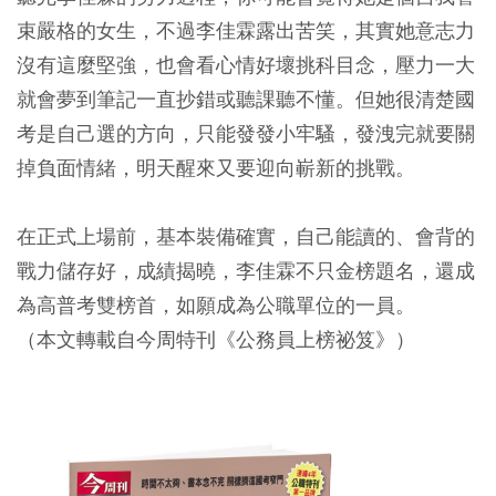
束嚴格的女生，不過李佳霖露出苦笑，其實她意志力
沒有這麼堅強，也會看心情好壞挑科目念，壓力一大
就會夢到筆記一直抄錯或聽課聽不懂。但她很清楚國
考是自己選的方向，只能發發小牢騷，發洩完就要關
掉負面情緒，明天醒來又要迎向嶄新的挑戰。
在正式上場前，基本裝備確實，自己能讀的、會背的
戰力儲存好，成績揭曉，李佳霖不只金榜題名，還成
為高普考雙榜首，如願成為公職單位的一員。
（本文轉載自今周特刊《公務員上榜祕笈》）