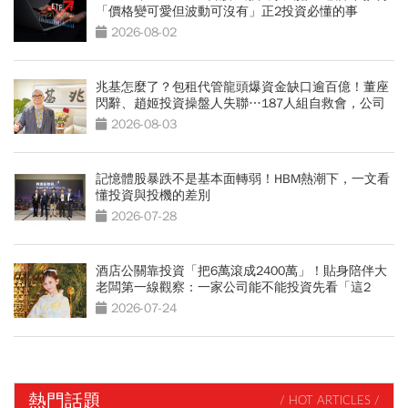
「價格變可愛但波動可沒有」正2投資必懂的事
2026-08-02
兆基怎麼了？包租代管龍頭爆資金缺口逾百億！董座
閃辭、趙姬投資操盤人失聯…187人組自救會，公司
最新聲明
2026-08-03
記憶體股暴跌不是基本面轉弱！HBM熱潮下，一文看
懂投資與投機的差別
2026-07-28
酒店公關靠投資「把6萬滾成2400萬」！貼身陪伴大
老闆第一線觀察：一家公司能不能投資先看「這2
點」
2026-07-24
熱門話題
/ HOT ARTICLES /