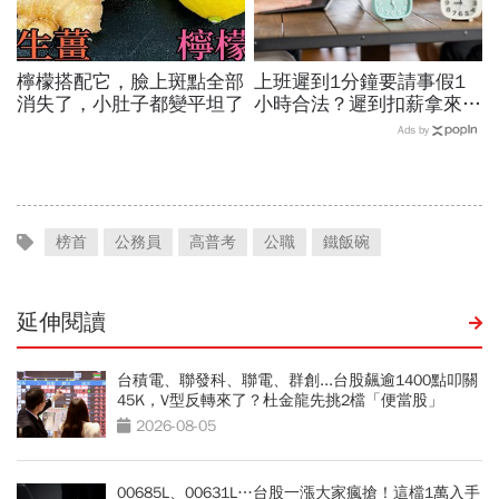
檸檬搭配它，臉上斑點全部
上班遲到1分鐘要請事假1
消失了，小肚子都變平坦了
小時合法？遲到扣薪拿來聚
餐就OK？法院認證了…遲
Ads by
到不支薪這樣算
榜首
公務員
高普考
公職
鐵飯碗
延伸閱讀
台積電、聯發科、聯電、群創...台股飆逾1400點叩關
45K，V型反轉來了？杜金龍先挑2檔「便當股」
2026-08-05
00685L、00631L…台股一漲大家瘋搶！這檔1萬入手