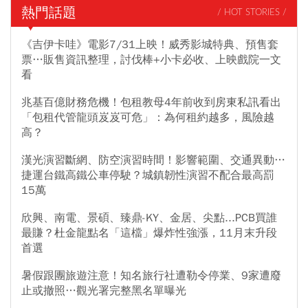
熱門話題
/ HOT STORIES /
《吉伊卡哇》電影7/31上映！威秀影城特典、預售套
票…販售資訊整理，討伐棒+小卡必收、上映戲院一文
看
兆基百億財務危機！包租教母4年前收到房東私訊看出
「包租代管龍頭岌岌可危」：為何租約越多，風險越
高？
漢光演習斷網、防空演習時間！影響範圍、交通異動…
捷運台鐵高鐵公車停駛？城鎮韌性演習不配合最高罰
15萬
欣興、南電、景碩、臻鼎-KY、金居、尖點...PCB買誰
最賺？杜金龍點名「這檔」爆炸性強漲，11月末升段
首選
暑假跟團旅遊注意！知名旅行社遭勒令停業、9家遭廢
止或撤照…觀光署完整黑名單曝光