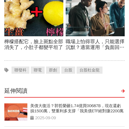
聯發科
聯電
群創
台股
台股杜金龍
延伸閱讀
美債大復活？郭哲榮砸1.74億買00687B，現在還虧
損1500萬，雙重利多支撐「我美債ETF絕對賺2200萬
出場」
2025-09-09