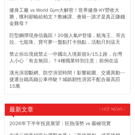
健身工廠 vs World Gym大解密！世界健身-KY營收大
勝，獲利卻輸給柏文？教練課、會籍…誰才是真正賺錢
金雞母？
巨型鋼彈現身信義區！20個人氣IP登場，航海王、哥吉
拉、七龍珠、寶可夢…盤點打卡熱點，活動只到這天
禁止你出境就禁止…中國出入境新規9/15上路，台灣
人小心「有去無回」？4種職業特別注意：前例在這
漢光演習斷網、防空演習時間！影響範圍、交通異動…
捷運台鐵高鐵公車停駛？城鎮韌性演習不配合最高罰
15萬
最新文章
/ HOT NEWS /
2026年下半年投資展望：狂熱漲勢 vs 嚴峻現實