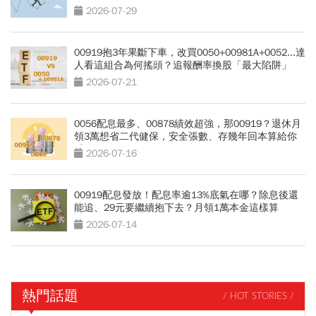
麼買？
2026-07-29
00919抱3年果斷下車，改買0050+00981A+0052...達
人看這組合為何搖頭？追報酬率換股「最大陷阱」
2026-07-21
0056配息最多、00878績效超強，那00919？退休月
領3萬想省二代健保，安全張數、存幾年回本算給你
看
2026-07-16
00919配息發放！配息率逾13%底氣在哪？除息後還
能追、29元要繼續抱下去？月領1萬本金這樣算
2026-07-14
熱門話題
/ HOT STORIES /