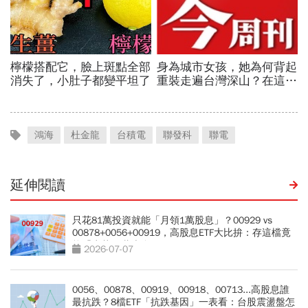
鴻海
杜金龍
台積電
聯發科
聯電
延伸閱讀
只花81萬投資就能「月領1萬股息」？00929 vs
00878+0056+00919，高股息ETF大比拚：存這檔竟
能「少花30萬本金」
2026-07-07
0056、00878、00919、00918、00713...高股息誰
最抗跌？8檔ETF「抗跌基因」一表看：台股震盪盤怎