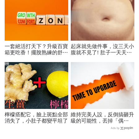
一套絕活打天下？升級百寶
起床就先做件事，沒三天小
箱更吃香！擺脫熟練的舒適
腹就不見了! 肚子一天天變
圈，跳出越做越窄的專業陷
小！
阱
PR
檸檬搭配它，臉上斑點全部
維持完美人設，反倒搞砸升
消失了，小肚子都變平坦了
級的可能性，丟掉「偶
包」，用「打怪心態」解鎖
Ads by
學習目標