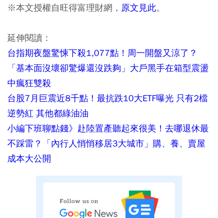
※本文授權自旺得富理財網，
原文見此
。
延伸閱讀：
台指期夜盤驚悚下殺1,077點！周一開盤又涼了？
「基本面沒壞卻驚爆還沒跌夠」大戶黑手在箱型震盪
中瘋狂雙殺
台股7月巨震近8千點！最抗跌10大ETF曝光 只有2檔
逆勢紅 其他都綠油油
小編下班聊點錢》赴陸置產聽起來很美！去哪退休最
不踩雷？「內行人悄悄移居3大城市」購、養、賣屋
成本大公開