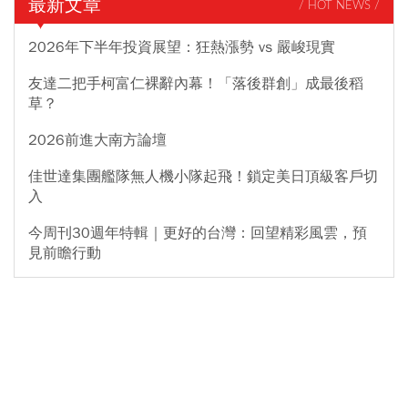
最新文章
/ HOT NEWS /
2026年下半年投資展望：狂熱漲勢 vs 嚴峻現實
友達二把手柯富仁裸辭內幕！「落後群創」成最後稻
草？
2026前進大南方論壇
佳世達集團艦隊無人機小隊起飛！鎖定美日頂級客戶切
入
今周刊30週年特輯｜更好的台灣：回望精彩風雲，預
見前瞻行動