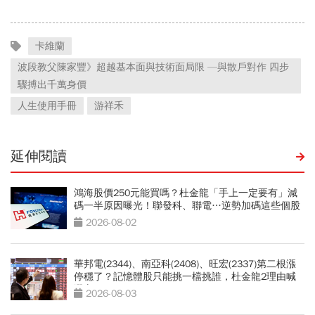
卡維蘭
波段教父陳家豐》超越基本面與技術面局限 —與散戶對作 四步
驟搏出千萬身價
人生使用手冊
游祥禾
延伸閱讀
鴻海股價250元能買嗎？杜金龍「手上一定要有」減
碼一半原因曝光！聯發科、聯電…逆勢加碼這些個股
2026-08-02
華邦電(2344)、南亞科(2408)、旺宏(2337)第二根漲
停穩了？記憶體股只能挑一檔挑誰，杜金龍2理由喊
選它
2026-08-03