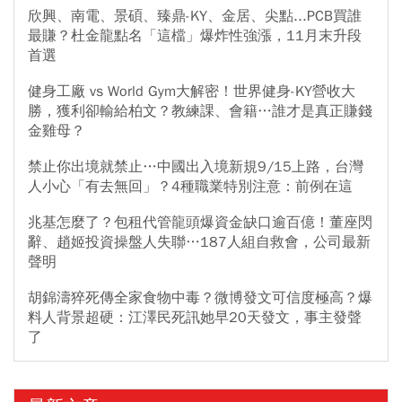
欣興、南電、景碩、臻鼎-KY、金居、尖點...PCB買誰
最賺？杜金龍點名「這檔」爆炸性強漲，11月末升段
首選
健身工廠 vs World Gym大解密！世界健身-KY營收大
勝，獲利卻輸給柏文？教練課、會籍…誰才是真正賺錢
金雞母？
禁止你出境就禁止…中國出入境新規9/15上路，台灣
人小心「有去無回」？4種職業特別注意：前例在這
兆基怎麼了？包租代管龍頭爆資金缺口逾百億！董座閃
辭、趙姬投資操盤人失聯…187人組自救會，公司最新
聲明
胡錦濤猝死傳全家食物中毒？微博發文可信度極高？爆
料人背景超硬：江澤民死訊她早20天發文，事主發聲
了