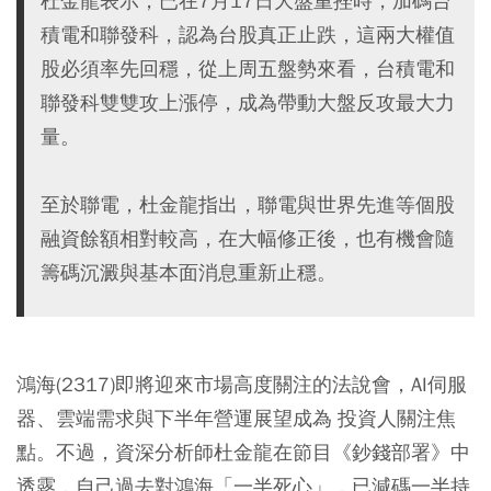
杜金龍表示，已在7月17日大盤重挫時，加碼台
積電和聯發科，認為台股真正止跌，這兩大權值
股必須率先回穩，從上周五盤勢來看，台積電和
聯發科雙雙攻上漲停，成為帶動大盤反攻最大力
量。
至於聯電，杜金龍指出，聯電與世界先進等個股
融資餘額相對較高，在大幅修正後，也有機會隨
籌碼沉澱與基本面消息重新止穩。
鴻海(2317)即將迎來市場高度關注的法說會，AI伺服
器、雲端需求與下半年營運展望成為 投資人關注焦
點。不過，資深分析師杜金龍在節目《鈔錢部署》中
透露，自己過去對鴻海「一半死心」，已減碼一半持