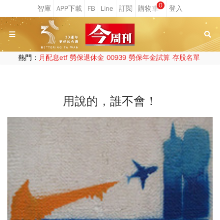
0
熱門：
月配息etf
勞保退休金
00939
勞保年金試算
存股名單
用說的，誰不會！