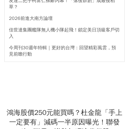
友達二把手柯富仁裸辭內幕！「落後群創」成最後稻
草？
2026前進大南方論壇
佳世達集團艦隊無人機小隊起飛！鎖定美日頂級客戶切
入
今周刊30週年特輯｜更好的台灣：回望精彩風雲，預
見前瞻行動
鴻海股價250元能買嗎？杜金龍「手上
一定要有」減碼一半原因曝光！聯發