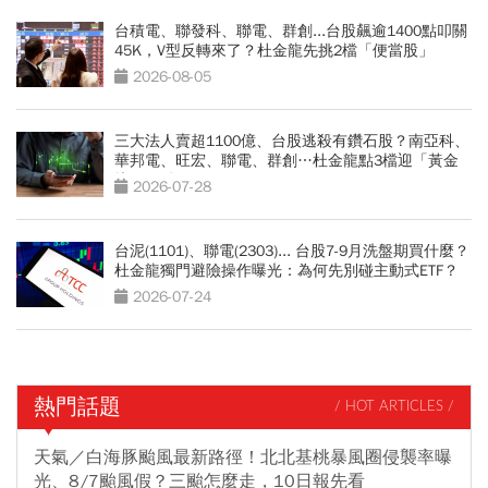
台積電、聯發科、聯電、群創...台股飆逾1400點叩關
45K，V型反轉來了？杜金龍先挑2檔「便當股」
2026-08-05
三大法人賣超1100億、台股逃殺有鑽石股？南亞科、
華邦電、旺宏、聯電、群創…杜金龍點3檔迎「黃金
坑」買點
2026-07-28
台泥(1101)、聯電(2303)... 台股7-9月洗盤期買什麼？
杜金龍獨門避險操作曝光：為何先別碰主動式ETF？
2026-07-24
熱門話題
/ HOT ARTICLES /
天氣／白海豚颱風最新路徑！北北基桃暴風圈侵襲率曝
光、8/7颱風假？三颱怎麼走，10日報先看