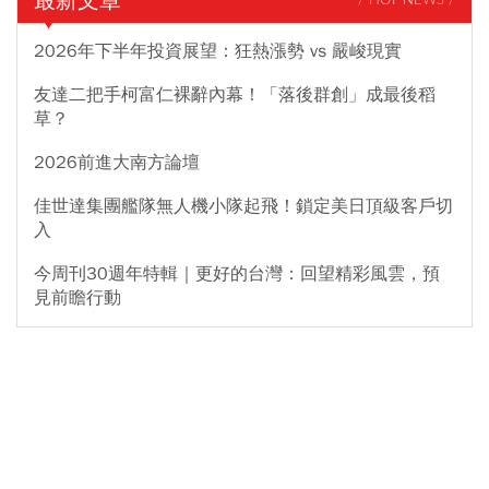
最新文章
/ HOT NEWS /
2026年下半年投資展望：狂熱漲勢 vs 嚴峻現實
友達二把手柯富仁裸辭內幕！「落後群創」成最後稻
草？
2026前進大南方論壇
佳世達集團艦隊無人機小隊起飛！鎖定美日頂級客戶切
入
今周刊30週年特輯｜更好的台灣：回望精彩風雲，預
見前瞻行動