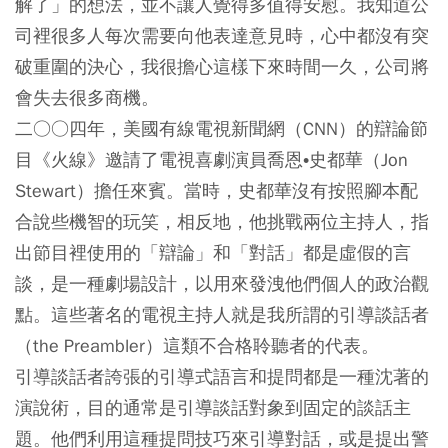
解了」的想法，並不讓人覺得多值得安慰。我知道公
司裡很多人每次需要向他表達意見時，心中都沒有突
破重圍的決心，我很擔心這樣下來時間一久，公司將
會失去很多商機。
二○○四年，美國有線電視新聞網（CNN）的辯論節
目《火線》邀請了電視喜劇演員喬恩•史都華（Jon
Stewart）擔任來賓。當時，史都華沒有按照腳本配
合說些機智的玩笑，相反地，他挑戰兩位主持人，指
出節目裡使用的「辯論」和「對話」都是虛假的言
談，是一種劇場設計，以用來發洩他們個人的政治觀
點。這些著名的電視主持人就是我所謂的
引導談話者
（the Preambler）
這類不合格聆聽者的代表。
引導談話者誇張的引導式語言和提問都是一種沈著的
演說術，目的通常是引導談話對象到固定的談話主
題。他們利用這種提問技巧來引導對話，或是提出警