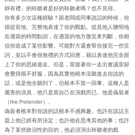
靜有禮」的聆聽者是好的聆聽者嗎？也不見得。
你有多少次這種經驗？跟老闆或同事說話的時候，你
很從容地、完整地表達了你的觀點。從其他人聰明地
在適當的時間點頭，在適當的地方微笑來判斷，你相
信你造成了某些影響。可能對方還會幫你接完一些言
詞，並以不會很無禮的方式回應，藉以表達他完全跟
上了你的思緒遊走。但是，當接著你一走出會議室卻
會覺得很不舒服，因為其實他根本沒聽進去你說的
話，或是他全聽到了，但根本不當一回事。這種人是
厲害的演員，他只是當自己在演戲而已。他是
偽裝者
（the Pretender）
。
偽裝者根本對你說的話根本不感興趣。也許在談話主
題上他已經有所決定；也許他在思考其他的事；也許
為了某些政治性的目的，他必須演出聆聽者的戲