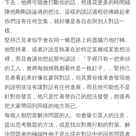
下去，他將可能會打斷你的話，然後花更多的時間鋪
陳他剛剛談論過的想法。這樣的談話過程彷彿聽起來
你們沒有任何交集，就好像是各自在與別人對話一
樣。
堅持己見者似乎會在同一條思路上耗盡腦力地打轉。
他堅持著、或者許說是執著在於特定某種或某套想法
裡，而且會讓你想起那句諺語：「手裡只有一把斧頭
的工人，會將每個挑戰都看作是一根釘子。」堅持己
見者看起來好像在參與對話，但其實你後來會發現他
的說明並沒有讓對話有任何進展，而且他可能也不是
針對你發言，他只是忙著替自己的想法發聲，然後再
把大家帶回到同樣的地方而已。
每個人都想當解決問題的人。你會吸引眾人的注意，
提出思考難題的方法，或是找出對應行動的對策。解
決問題者的極端性例子是出現在對話中的
回答問題者