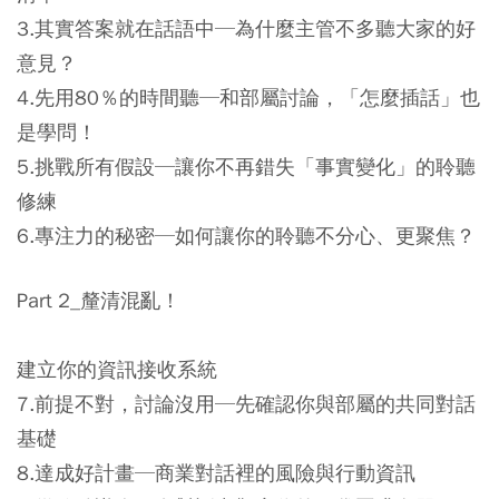
3.其實答案就在話語中─為什麼主管不多聽大家的好
意見？
4.先用80％的時間聽─和部屬討論，「怎麼插話」也
是學問！
5.挑戰所有假設─讓你不再錯失「事實變化」的聆聽
修練
6.專注力的秘密─如何讓你的聆聽不分心、更聚焦？
Part 2_釐清混亂！
建立你的資訊接收系統
7.前提不對，討論沒用─先確認你與部屬的共同對話
基礎
8.達成好計畫─商業對話裡的風險與行動資訊