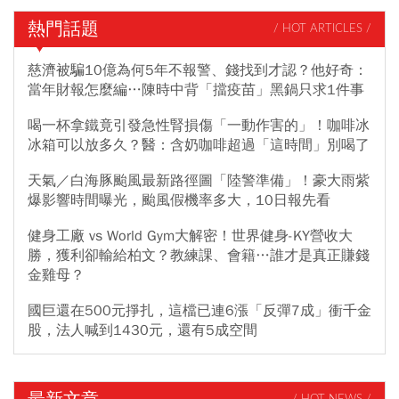
熱門話題
/ HOT ARTICLES /
慈濟被騙10億為何5年不報警、錢找到才認？他好奇：
當年財報怎麼編…陳時中背「擋疫苗」黑鍋只求1件事
喝一杯拿鐵竟引發急性腎損傷「一動作害的」！咖啡冰
冰箱可以放多久？醫：含奶咖啡超過「這時間」別喝了
天氣／白海豚颱風最新路徑圖「陸警準備」！豪大雨紫
爆影響時間曝光，颱風假機率多大，10日報先看
健身工廠 vs World Gym大解密！世界健身-KY營收大
勝，獲利卻輸給柏文？教練課、會籍…誰才是真正賺錢
金雞母？
國巨還在500元掙扎，這檔已連6漲「反彈7成」衝千金
股，法人喊到1430元，還有5成空間