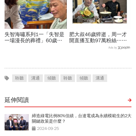
失智海嘯系列1一「失智是
肥大叔46歲猝逝，周一才
一場漫長的葬禮」60歲退
開直播互動97萬粉絲…常
休教授突患失智，陪伴成修
連續工作17小時，死因和
Ads by
補家庭關係的最後拼圖
爆瘦有關？體重異常減輕9
警訊
聆聽
溝通
傾聽
聆聽
傾聽
溝通
延伸閱讀
締造綠電比例80%佳績，台達電成為永續模範生的2大
關鍵政策是什麼？
2024-09-25