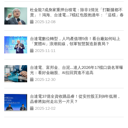
杜金龍7成身家重押台積電：除非1情況「打斷腿都不
賣」！鴻海、台達電...7檔紅包股抱過年：「這檔」春
節必漲
2025-12-08
台達電數位轉型，人均產值增5倍！看台廠如何站上
「實體AI」浪潮前線，領軍智慧製造新賽局？
2025-11-11
台達電、富邦金、台泥...達人2026年17檔口袋名單曝
光：看好金融股、AI拉回買進不追高
2025-12-30
台達電37億全資收購晶睿！從安控股王到8年低潮，
晶睿將如何走出另一片天？
2025-12-02