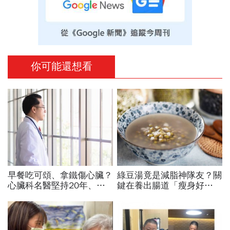
你可能還想看
早餐吃可頌、拿鐵傷心臟？
綠豆湯竟是減脂神隊友？關
心臟科名醫堅持20年、早
鍵在養出腸道「瘦身好
上9點前不做「5件事」：
菌」...醫教邊吃邊消脂的3
喝咖啡前先喝「這1杯」更
種方法「燃脂率大提升」
護心