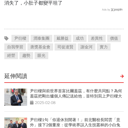
消失了，小肚子都變平坦了
Ads by
尹衍樑
潤泰集團
戴勝益
成功
差異性
價值
自我學習
唐獎基金會
司徒達賢
謝金河
實力
經營
趨勢
眼光
延伸閱讀
尹衍樑與前世界首富比爾蓋茲，有什麼共同點？為何
蓋茲把剛出爐個人傳記送給他，並特別寫上尹衍樑大
名？
2025-02-08
尹衍樑1句「你退休別閒著！」前北醫校長閻雲「意
外」接下2個董座：從學術界誤入生技叢林的小白兔