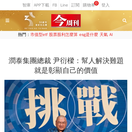
0
熱門：
市值型etf
股票股利怎麼算
esg是什麼
天氣
AI
潤泰集團總裁 尹衍樑：幫人解決難題
就是彰顯自己的價值