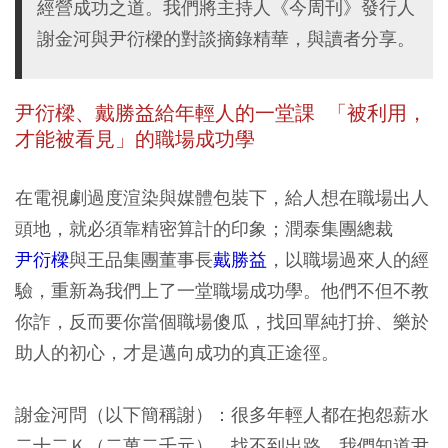
經營成功之道。我們將主持人《今周刊》發行人
謝金河與尹衍樑的對談摘錄精華，與讀者分享。
尹衍樑、戴勝益給年輕人的一堂課 「被利用，
才能被看見」的職場成功學
在電視劇過度渲染與媒體包裝下，給人想在職場出人
頭地，就必須靠精密算計的印象；潤泰集團總裁
尹衍樑
與王品集團董事長
戴勝益
，以職場過來人的經
驗，重新為我們上了一堂職場成功學。他們不但不教
你詐，反而要你當個職場傻瓜，找回單純打拚、樂於
助人的初心，才是邁向成功的真正途徑。
謝金河問（以下簡稱謝）：很多年輕人都在抱怨薪水
二十二Ｋ（二萬二千元）、找不到出路。我們知道尹