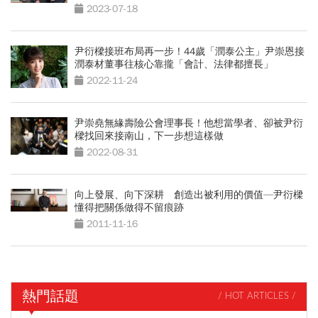
2023-07-18
尹衍樑接班布局再一步！44歲「潤泰公主」尹崇恩接
潤泰材董事往核心靠攏「會計、法律都擅長」
2022-11-24
尹崇堯無緣壽險公會理事長！他想當學者、卻被尹衍
樑找回來接南山，下一步想這樣做
2022-08-31
向上發展、向下深耕 創造出被利用的價值—尹衍樑
懂得把關係做得不留痕跡
2011-11-16
熱門話題
/ HOT ARTICLES /