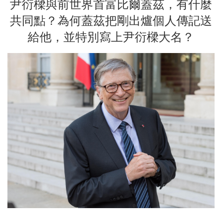
尹衍樑與前世界首富比爾蓋茲，有什麼
共同點？為何蓋茲把剛出爐個人傳記送
給他，並特別寫上尹衍樑大名？