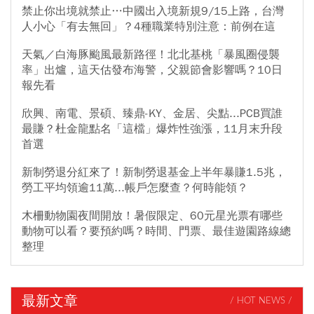
禁止你出境就禁止…中國出入境新規9/15上路，台灣
人小心「有去無回」？4種職業特別注意：前例在這
天氣／白海豚颱風最新路徑！北北基桃「暴風圈侵襲
率」出爐，這天估發布海警，父親節會影響嗎？10日
報先看
欣興、南電、景碩、臻鼎-KY、金居、尖點...PCB買誰
最賺？杜金龍點名「這檔」爆炸性強漲，11月末升段
首選
新制勞退分紅來了！新制勞退基金上半年暴賺1.5兆，
勞工平均領逾11萬...帳戶怎麼查？何時能領？
木柵動物園夜間開放！暑假限定、60元星光票有哪些
動物可以看？要預約嗎？時間、門票、最佳遊園路線總
整理
最新文章
/ HOT NEWS /