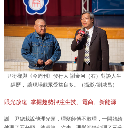
尹衍樑與《今周刊》發行人 謝金河（右）對談人生
經歷， 讓現場觀眾受益良多。（攝影/劉咸昌）
眼光放遠 掌握趨勢押注生技、電商、新能源
謝：尹總裁說他理光頭，理髮師傅不敢理，一開始給
他理了五分頭，總裁第二次去，理髮師給他理了三分