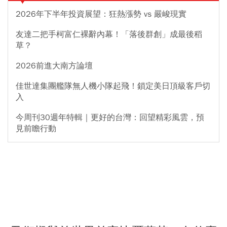
2026年下半年投資展望：狂熱漲勢 vs 嚴峻現實
友達二把手柯富仁裸辭內幕！「落後群創」成最後稻
草？
2026前進大南方論壇
佳世達集團艦隊無人機小隊起飛！鎖定美日頂級客戶切
入
今周刊30週年特輯｜更好的台灣：回望精彩風雲，預
見前瞻行動