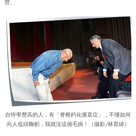
營。
自恃學歷高的人，有「脊椎鈣化僵直症」，不懂如何
向人低頭鞠躬，我就沒這個毛病！（攝影/林育緯）