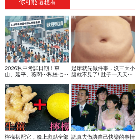
你可能還想看
PR
2026私中考試日期！東
起床就先做件事，沒三天小
山、延平、薇閣…私校七雄
腹就不見了! 肚子一天天變
報名時間、科目、學費、說
小！
明會，私立國中公立國中怎
PR
麼選
檸檬搭配它，臉上斑點全部
認真去做讓自己快樂的事情