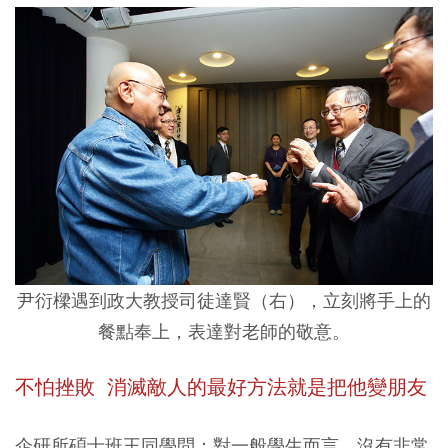
尹衍樑遇到政大教授司徒達賢（右），立刻將手上的
餐點奉上，表達對老師的敬意。
不怕挫敗 消滅敵人的最好方法就是把他變朋友
企研所碩士班王同學問：對一般學生而言，沒有非常