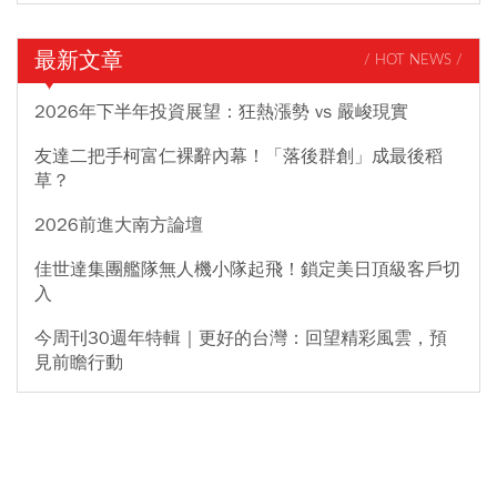
最新文章
/ HOT NEWS /
2026年下半年投資展望：狂熱漲勢 vs 嚴峻現實
友達二把手柯富仁裸辭內幕！「落後群創」成最後稻
草？
2026前進大南方論壇
佳世達集團艦隊無人機小隊起飛！鎖定美日頂級客戶切
入
今周刊30週年特輯｜更好的台灣：回望精彩風雲，預
見前瞻行動