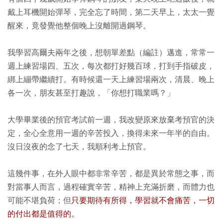
戴上耳機開始彈琴，完全忘了時間，第二天早上，太太一覺
醒來，竟發覺他整個晚上沒離開過鋼琴。
我學習高爾夫兩年之後，想朝單差點（編註）邁進，常常一
週上練習場四、五次，每次都打好幾百球，打到手指破皮，
綁上繃帶繼續打。有時候還一天上練習場兩次，清晨、晚上
各一次，朋友甚至打趣說，「你想打職業嗎？」
大學畢業後的預官考試前一週，我改變原來放棄考預官的決
定，全心全意用一週的辛苦投入，換得未來一年半的自由。
沒日沒夜的念了七天，我順利考上預官。
這幾件事，在外人眼中都非常辛苦，都是異於常態之事，而
對當事人而言，過程確實辛苦，精神上充滿折磨，而體力也
可能不堪負荷；但
只要期待有所得，學習就不會痛苦，一切
的付出都是值得的。