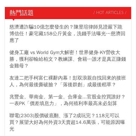
熱門話題
/ HOT ARTICLES /
慈濟遭詐騙10億怎麼發生的？陳昱瑄律師見證嚴下跪
博信任！豪宅藏158公斤黃金，洗錢手法曝光…慈濟回
應了
健身工廠 vs World Gym大解密！世界健身-KY營收大
勝，獲利卻輸給柏文？教練課、會籍…誰才是真正賺錢
金雞母？
友達二把手柯富仁裸辭內幕！彭双浪親自找回來的接班
人，為何最後撕破臉？「落後群創」成最後稻草？
兆豐金、華南金、第一金、合庫金...官股金控買誰好？
一表PK「價差填息力」，為何殖利率最高未必划算
聯電(2303)股價破底翻、漲了2成玩完？118元可以
買？展望大好為何外資3天賣超14.6萬張，可能原因曝
光