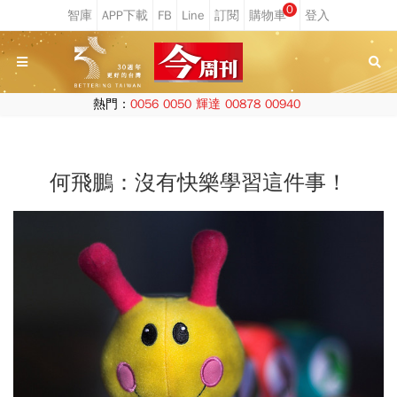
0
熱門：
0056
0050
輝達
00878
00940
何飛鵬：沒有快樂學習這件事！