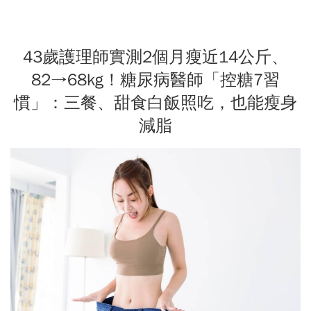
43歲護理師實測2個月瘦近14公斤、
82→68kg！糖尿病醫師「控糖7習
慣」：三餐、甜食白飯照吃，也能瘦身
減脂