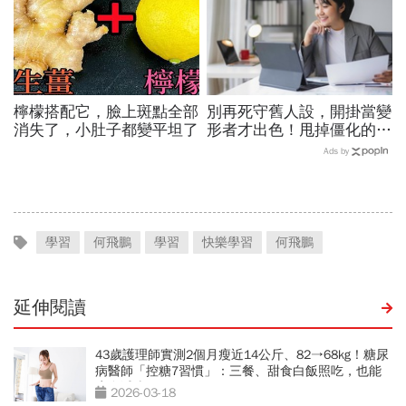
檸檬搭配它，臉上斑點全部
別再死守舊人設，開掛當變
消失了，小肚子都變平坦了
形者才出色！甩掉僵化的
「做自己」，用「隨機應
Ads by
變」解鎖職涯
學習
何飛鵬
學習
快樂學習
何飛鵬
延伸閱讀
43歲護理師實測2個月瘦近14公斤、82→68kg！糖尿
病醫師「控糖7習慣」：三餐、甜食白飯照吃，也能
瘦身減脂
2026-03-18