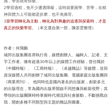
感，學習就有快樂。
2學習過程，免不少遭遇障礙，這時就要困學、苦學，在精
神與體力上可能都是折磨，也不免痛苦。
3
當學習轉化為主動，轉化為對興趣的追逐與探索時，才是
真正的快樂學習。
（本文選自第一部，陳若雲整理）
作者︰何飛鵬
城邦出版集團首席執行長，媒體創辦人、編輯人、記者、文
字工作者。擁有超過30年以上的媒體工作經驗，曾任職於
《中國時報》、《工商時報》、《卓越雜誌》等媒體，並與
資深媒體人共同創辦了城邦出版集團、電腦家庭出版集團與
《商業周刊》。
他同時也是國內著名的出版家，創新多元
的出版理念，常為國內出版界開啟不同想像與嶄新視野；其
帶領的出版團隊時時掌握時代潮流與社會脈動，不斷挑戰自
我，開創多種不同類型與主題的雜誌與圖書。