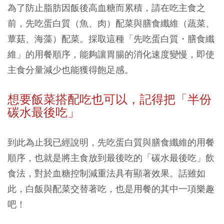
為了防止脂肪因飯後高血糖而累積，請在吃主食之
前，先吃蛋白質（魚、肉）配菜與膳食纖維（蔬菜、
蕈菇、海藻）配菜。採取這種「先吃蛋白質・膳食纖
維」的用餐順序，能夠讓胃腸的消化速度變慢，即使
主食分量減少也能獲得飽足感。
想要飯菜搭配吃也可以，記得把「半份
碳水最後吃」
到此為止我已經說明，先吃蛋白質與膳食纖維的用餐
順序，也就是將主食放到最後吃的「碳水最後吃」飲
食法，對於血糖控制減重法具有顯著效果。話雖如
此，白飯與配菜交替著吃，也是用餐的其中一項樂趣
吧！