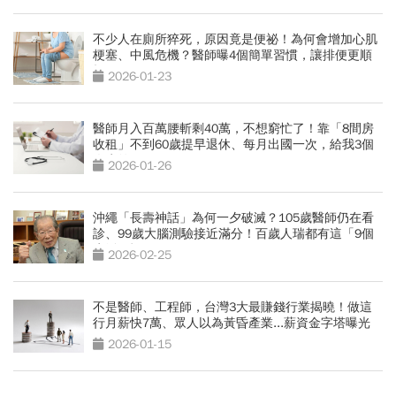
不少人在廁所猝死，原因竟是便祕！為何會增加心肌
梗塞、中風危機？醫師曝4個簡單習慣，讓排便更順
暢
2026-01-23
醫師月入百萬腰斬剩40萬，不想窮忙了！靠「8間房
收租」不到60歲提早退休、每月出國一次，給我3個
人生啟示
2026-01-26
沖繩「長壽神話」為何一夕破滅？105歲醫師仍在看
診、99歲大腦測驗接近滿分！百歲人瑞都有這「9個
生活習慣」
2026-02-25
不是醫師、工程師，台灣3大最賺錢行業揭曉！做這
行月薪快7萬、眾人以為黃昏產業...薪資金字塔曝光
2026-01-15