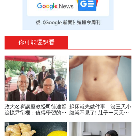
你可能還想看
PR
政大名譽講座教授司徒達賢
起床就先做件事，沒三天小
追憶尹衍樑：值得學習的一
腹就不見了! 肚子一天天變
代儒商
小！
PR