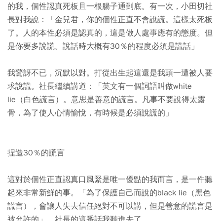
的我，個性認真死板且一根腸子通到底。有一次，小田切社
長對我說：「金兒君，你的個性正直不會說謊。這樣太死板
了。人的本性必須是認真的，這是做人處事應有的態度。但
是你要多說謊。說話時大概有30％的程度必須是謊話」
我驚訝不已，沉默以對。打從出生起這還是我頭一遭被人要
求說謊。社長繼續講道：「英文有一個詞語叫做white
lie（白色謊言）。意思是善意的謊言。凡事不要說得太露
骨，為了使人心情愉悅，有時候是必須說謊的」
捏造30％的謊言
這對於個性正直認真口風緊是唯一優點的我而言，是一件聽
起來非常新鮮的事。「為了保護自己而說的black lie（黑色
謊言），會讓人失去信任絕對不可以講，但是善意的謊言是
被允許的」，社長的這番話我聽進去了。