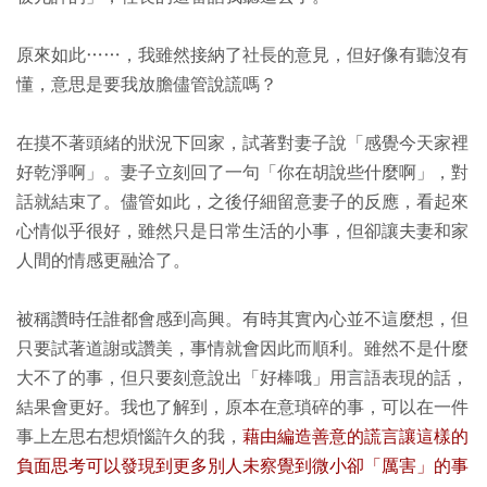
原來如此……，我雖然接納了社長的意見，但好像有聽沒有
懂，意思是要我放膽儘管說謊嗎？
在摸不著頭緒的狀況下回家，試著對妻子說「感覺今天家裡
好乾淨啊」。妻子立刻回了一句「你在胡說些什麼啊」，對
話就結束了。儘管如此，之後仔細留意妻子的反應，看起來
心情似乎很好，雖然只是日常生活的小事，但卻讓夫妻和家
人間的情感更融洽了。
被稱讚時任誰都會感到高興。有時其實內心並不這麼想，但
只要試著道謝或讚美，事情就會因此而順利。雖然不是什麼
大不了的事，但只要刻意說出「好棒哦」用言語表現的話，
結果會更好。我也了解到，原本在意瑣碎的事，可以在一件
事上左思右想煩惱許久的我，
藉由編造善意的謊言讓這樣的
負面思考可以發現到更多別人未察覺到微小卻「厲害」的事