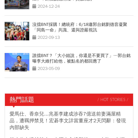
2024-12-24
沒擋BNT採購！總統府：6/18邀郭台銘劉德音凝聚
「同島一命」共識、還與證嚴視訊
2022-09-13
誰擋BNT？「大小姐說，你還是不要買了」…郭台銘
曝李大維打給他，被點名的都回應了
2023-05-09
熱門話題
/ HOT STORIES /
愛馬仕、香奈兒...兆基李建成涉吞7億送前妻滿屋精
品，遭羈押禁見！宏碁李文詳當董座才2天閃辭：發現
內部缺失