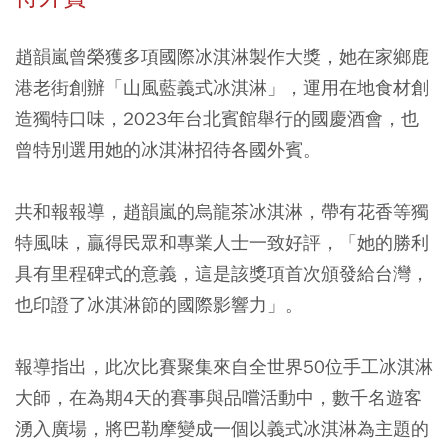
趙韻嵐曾榮獲多項國際冰淇淋製作大獎，她在家鄉鹿
港老街創辦「山風藍義式冰淇淋」，運用在地食材創
造獨特口味，2023年台北賓館舉行的國慶酒會，也
曾特別選用她的冰淇淋招待各國外賓。
共和報報導，趙韻嵐的烏龍茶冰淇淋，帶有花香等獨
特風味，贏得民眾和專業人士一致好評，「她的勝利
具有里程碑式的意義，這是該獎項首次頒發給台灣，
也印證了冰淇淋節的國際影響力」。
報導指出，此次比賽聚集來自全世界50位手工冰淇淋
大師，在為期4天的賽事與品嚐活動中，數千名遊客
湧入廣場，將巴勒摩變成一個以義式冰淇淋為主題的