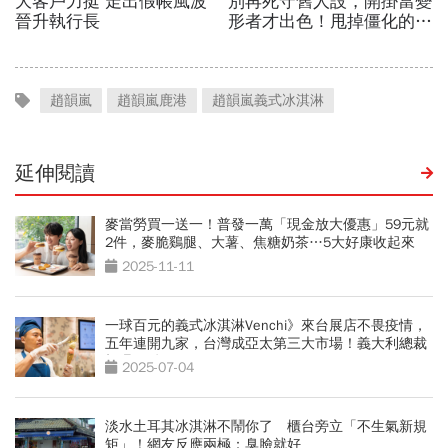
趙韻嵐
趙韻嵐鹿港
趙韻嵐義式冰淇淋
延伸閱讀
麥當勞買一送一！普發一萬「現金放大優惠」59元就
2件，麥脆鷄腿、大薯、焦糖奶茶…5大好康收起來
2025-11-11
一球百元的義式冰淇淋Venchi》來台展店不畏疫情，
五年連開九家，台灣成亞太第三大市場！義大利總裁
親曝關鍵
2025-07-04
淡水土耳其冰淇淋不鬧你了 櫃台旁立「不生氣新規
矩」！網友反應兩極：臭臉就好