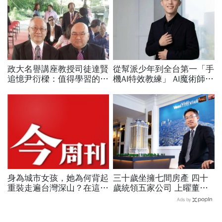
政大名譽講座教授司徒達賢
從幫派少年到全台第一「手
追憶尹衍樑：值得學習的一
機AI特效教練」 AI魔術師晨
代儒商
益用一支手機證明：沒有背
景的人，也能靠AI翻轉人
生！
身為城市女孩，她為何背起
三十歲坐擁七間房產 四十
重裝走遍台灣深山？在這座
歲統領五家公司 上曜董座
世界少見的高山島嶼，她找
張祐銘 不可思議的闖蕩人
Ads by
到人生答案
生