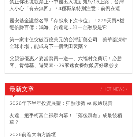
禁止你出境就禁止…中國出入境新規9/15上路，台灣
人小心「有去無回」？4種職業特別注意：前例在這
國安基金護盤名單「存起來下次卡位」！279天買8檔
翻倍賺百億：鴻海、台達電...唯一金融股是它
第一家市值突破百億美元的台灣新藥公司！藥華藥深耕
全球市場，能成為下一個武田製藥？
父親節優惠／麥當勞買一送一、六福村免費玩！必勝
客、肯德基、遊樂園…29家速食餐飲飯店好康必收
最新文章
/ HOT NEWS /
2026年下半年投資展望：狂熱漲勢 vs 嚴峻現實
友達二把手柯富仁裸辭內幕！「落後群創」成最後稻
草？
2026前進大南方論壇