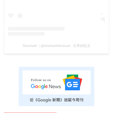
Sherbeth（@sherbethfestival）分享的貼文