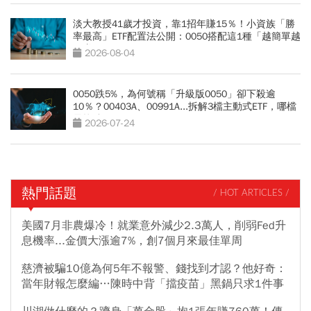
淡大教授41歲才投資，靠1招年賺15％！小資族「勝
率最高」ETF配置法公開：0050搭配這1種「越簡單越
好賺」
2026-08-04
0050跌5%，為何號稱「升級版0050」卻下殺逾
10％？00403A、00991A...拆解3檔主動式ETF，哪檔
最抗跌？
2026-07-24
熱門話題
/ HOT ARTICLES /
美國7月非農爆冷！就業意外減少2.3萬人，削弱Fed升
息機率...金價大漲逾7%，創7個月來最佳單周
慈濟被騙10億為何5年不報警、錢找到才認？他好奇：
當年財報怎麼編…陳時中背「擋疫苗」黑鍋只求1件事