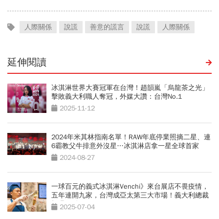
人際關係
說謊
善意的謊言
說謊
人際關係
延伸閱讀
冰淇淋世界大賽冠軍在台灣！趙韻嵐「烏龍茶之光」
擊敗義大利職人奪冠，外媒大讚：台灣No.1
2025-11-12
2024年米其林指南名單！RAW年底停業照摘二星、連
6霸教父牛排意外沒星…冰淇淋店拿一星全球首家
2024-08-27
一球百元的義式冰淇淋Venchi》來台展店不畏疫情，
五年連開九家，台灣成亞太第三大市場！義大利總裁
親曝關鍵
2025-07-04