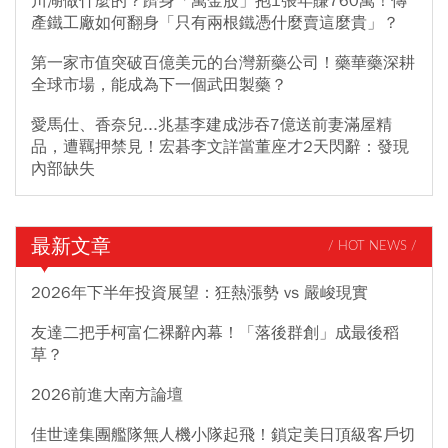
川湖做什麼的？躋身「萬金股」抱1張年賺760萬！傳
產鐵工廠如何翻身「只有兩根鐵憑什麼賣這麼貴」？
第一家市值突破百億美元的台灣新藥公司！藥華藥深耕
全球市場，能成為下一個武田製藥？
愛馬仕、香奈兒...兆基李建成涉吞7億送前妻滿屋精
品，遭羈押禁見！宏碁李文詳當董座才2天閃辭：發現
內部缺失
最新文章
/ HOT NEWS /
2026年下半年投資展望：狂熱漲勢 vs 嚴峻現實
友達二把手柯富仁裸辭內幕！「落後群創」成最後稻
草？
2026前進大南方論壇
佳世達集團艦隊無人機小隊起飛！鎖定美日頂級客戶切