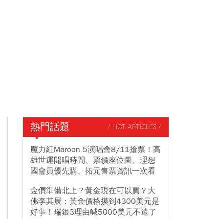
熱門話題
/ HOT ARTICLES /
魔力紅Maroon 5演唱會8/11搶票！高
雄世運開唱時間、票價座位圖、理想
國會員優先購、拓元售票資訊一次看
金價準備北上？黃金現在可以買？大
佛李其展：黃金價格摸到4300美元是
好事！瑞銀3理由喊5000美元不遠了