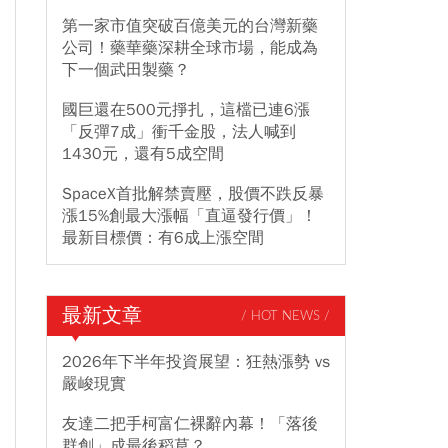
第一家市值突破百億美元的台灣新藥
公司！藥華藥深耕全球市場，能成為
下一個武田製藥？
國巨還在500元掙扎，這檔已連6漲
「反彈7成」衝千金股，法人喊到
1430元，還有5成空間
SpaceX首批解禁賣壓，股價不跌反暴
漲15%創最大漲幅「直逼發行價」！
最新目標價：有6成上漲空間
最新文章
/ HOT NEWS /
2026年下半年投資展望：狂熱漲勢 vs
嚴峻現實
友達二把手柯富仁裸辭內幕！「落後
群創」成最後稻草？