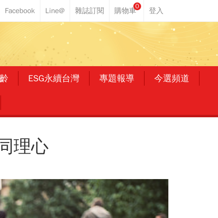
0
齡
ESG永續台灣
專題報導
今選頻道
同理心