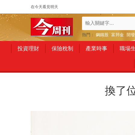
在今天看見明天
熱門：
鋼鐵股
富邦金
開發
投資理財
保險稅制
產業時事
職場
換了