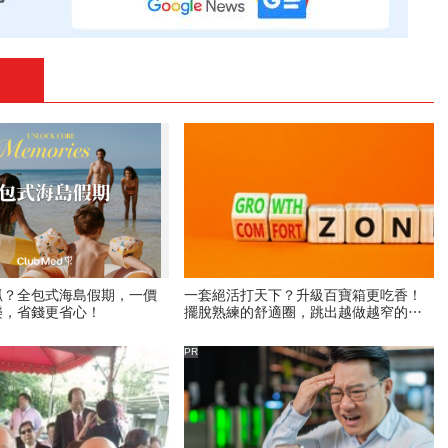
抓？全包式海島假期，一價
一套絕活打天下？升級百寶箱更吃香！
樂，省錢更省心！
擺脫熟練的舒適圈，跳出越做越窄的專
業陷阱
PR