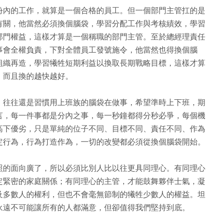
份內的工作，就算是一個合格的員工。但一個部門主管扛的是
有關，他當然必須換個腦袋，學習分配工作與考核績效，學習
部門權益，這樣才算是一個稱職的部門主管。至於總經理責任
事會全權負責，下對全體員工發號施令，他當然也得換個腦
組織再造，學習犧牲短期利益以換取長期戰略目標，這樣才算
，而且換的越快越好。
，往往還是習慣用上班族的腦袋在做事，希望準時上下班，期
言，每一件事都是分內之事，每一秒鐘都得分秒必爭，每個機
高下優劣，只是單純的位子不同、目標不同、責任不同、作為
定行為，行為打造作為，一切的改變都必須從換個腦袋開始。
照的面向廣了，所以必須比別人比以往更具同理心。有同理心
定緊密的家庭關係；有同理心的主管，才能鼓舞夥伴士氣，凝
及多數人的權利，但也不會毫無節制的犧牲少數人的權益。坦
永遠不可能讓所有的人都滿意，但卻值得我們堅持到底。