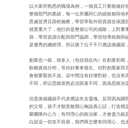
以大家所熟悉的職場為例，一個員工只要能做好
整個部門的業績，每一位所屬同仁的績效都與他
恩威並濟且因材施教，學習爭取外部資源並保護
就更重大了，他扛的是整個公司的成敗，上對董
袋，學習資源分配與部門協調，學習領導統御與
是優秀的總經理。所以換了位子不只應該換腦袋
創業也一樣，很多人（包括我在內）在創業初期
盼權責很分明，等待好事來發生。但對創業家而
會都要緊抓不放。這中間沒有好壞對錯，也沒有
不同，所以思維當然必須跟著不同，因為思維決
但是換個腦袋不代表應該失去靈魂。反而因為關
的父母，孩子才願意敞開心胸說真心話，打造穩
聚團隊向心力；有同理心的政治家，才會盡力顧
白說這一切並不容易，我們再怎麼有同理心，也