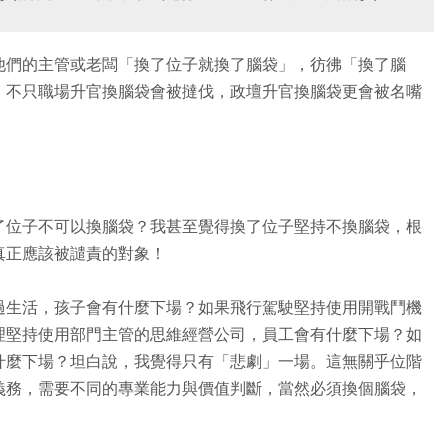
他們的主管或老闆「換了位子就換了腦袋」，彷彿「換了腦
，不只職場升官換腦袋會被撻伐，政壇升官換腦袋更會被名嘴
了位子不可以換腦袋？我甚至覺得換了位子堅持不換腦袋，根
真正應該被譴責的對象！
過生活，孩子會有什麼下場？如果飛行駕駛堅持使用開戰鬥機
理堅持使用部門主管的思維經營公司，員工會有什麼下場？如
什麼下場？坦白說，我覺得只有「悲劇」一場。這無關乎位階
義務，需要不同的專業能力與價值判斷，當然必須換個腦袋，