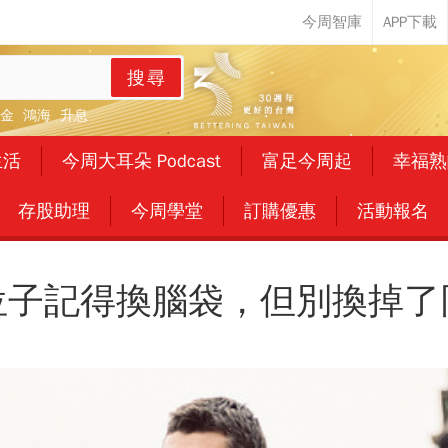
搜尋
金
鴻海
升息
生活
今周大耳朵 Podcast
富足今周起
幸福熟
存股助理
今周學堂
訂購優惠
活動報名
位子記得換腦袋，但別換掉了