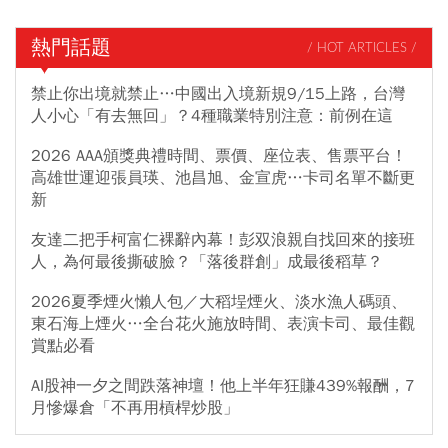
熱門話題
/ HOT ARTICLES /
禁止你出境就禁止…中國出入境新規9/15上路，台灣
人小心「有去無回」？4種職業特別注意：前例在這
2026 AAA頒獎典禮時間、票價、座位表、售票平台！
高雄世運迎張員瑛、池昌旭、金宣虎…卡司名單不斷更
新
友達二把手柯富仁裸辭內幕！彭双浪親自找回來的接班
人，為何最後撕破臉？「落後群創」成最後稻草？
2026夏季煙火懶人包／大稻埕煙火、淡水漁人碼頭、
東石海上煙火…全台花火施放時間、表演卡司、最佳觀
賞點必看
AI股神一夕之間跌落神壇！他上半年狂賺439%報酬，7
月慘爆倉「不再用槓桿炒股」