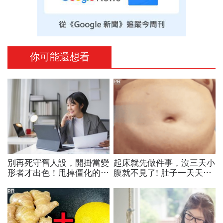
你可能還想看
PR
別再死守舊人設，開掛當變
起床就先做件事，沒三天小
形者才出色！甩掉僵化的
腹就不見了! 肚子一天天變
「做自己」，用「隨機應
小！
變」解鎖職涯
PR