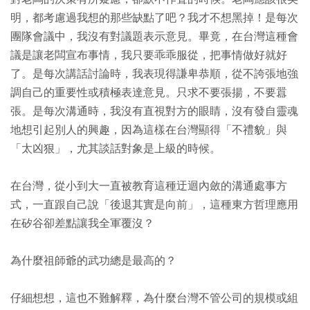
明，都考慮過我想的那些缺點了吧？我才不想黑掉！是每次
團隊會議中，我沒有對議題表示意見。畢竟，在台灣這種會
議是讓老闆宣布事情，我只要乖乖服從，把事情做好就好
了。是每次講話討論時，我表現得謙卑恭順，從不誇張地強
調自己的重要性或積極表達意見。只求不要張揚，不要囂
張。是每次溝通時，我沒有直視對方的眼睛，沒有發自靈魂
地想引起別人的興趣，因為這樣在台灣顯得「不禮貌」與
「太凶狠」，尤其談話對象是上級的時候。
在台灣，從小到大一直被教育這種迂迴內斂的溝通處事方
式，一直跟自己說「後退其實是向前」，這種東方哲理應用
在矽谷卻差點讓我全軍覆沒？
為什麼祖師爺的武功總是最高的？
仔細想想，這也不難解釋，為什麼台灣不管公司的規模或組