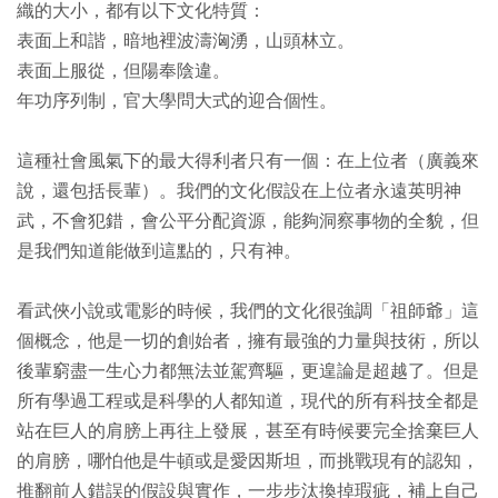
織的大小，都有以下文化特質：
表面上和諧，暗地裡波濤洶湧，山頭林立。
表面上服從，但陽奉陰違。
年功序列制，官大學問大式的迎合個性。
這種社會風氣下的最大得利者只有一個：在上位者（廣義來
說，還包括長輩）。我們的文化假設在上位者永遠英明神
武，不會犯錯，會公平分配資源，能夠洞察事物的全貌，但
是我們知道能做到這點的，只有神。
看武俠小說或電影的時候，我們的文化很強調「祖師爺」這
個概念，他是一切的創始者，擁有最強的力量與技術，所以
後輩窮盡一生心力都無法並駕齊驅，更遑論是超越了。但是
所有學過工程或是科學的人都知道，現代的所有科技全都是
站在巨人的肩膀上再往上發展，甚至有時候要完全捨棄巨人
的肩膀，哪怕他是牛頓或是愛因斯坦，而挑戰現有的認知，
推翻前人錯誤的假設與實作，一步步汰換掉瑕疵，補上自己