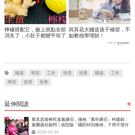
檸檬搭配它，臉上斑點全部
與其花大錢送孩子補習，不
消失了，小肚子都變平坦了
如教他學理財！
Ads by
職場
學習
工作
管理
領導
職場
工作
學習
管理
領導
延伸閱讀
蔡其昌接棒民進黨總召，擁抱「萬年總召」柯建銘：
黨團最好顧問！政院版「國防特別條例」下周可望付
委
2026-02-24