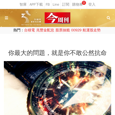
0
熱門：
台積電
兆豐金配息
股票抽籤
00929
航運股走勢
你最大的問題，就是你不敢公然抗命