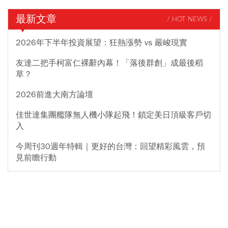
最新文章
/ HOT NEWS /
2026年下半年投資展望：狂熱漲勢 vs 嚴峻現實
友達二把手柯富仁裸辭內幕！「落後群創」成最後稻
草？
2026前進大南方論壇
佳世達集團艦隊無人機小隊起飛！鎖定美日頂級客戶切
入
今周刊30週年特輯｜更好的台灣：回望精彩風雲，預
見前瞻行動