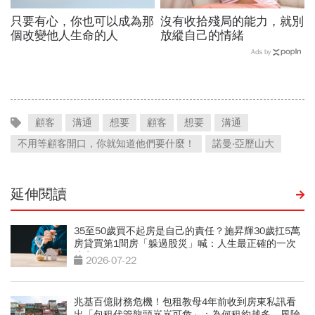
只要有心，你也可以成為那
沒有收拾殘局的能力，就別
個改變他人生命的人
放縱自己的情緒
Ads by
顧客
溝通
想要
顧客
想要
溝通
不用等顧客開口，你就知道他們要什麼！
諾曼‧亞歷山大
延伸閱讀
35至50歲買不起房是自己的責任？施昇輝30歲扛5萬
房貸買第1間房「躲過股災」喊：人生最正確的一次
決定
2026-07-22
兆基百億財務危機！包租教母4年前收到房東私訊看
出「包租代管龍頭岌岌可危」：為何租約越多，風險