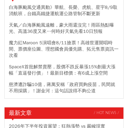
白海豚颱風交通異動》華航、長榮、虎航、星宇8/9取
消航班，台鐵高鐵捷運航運公路管制不斷更新
天氣／白海豚颱風遠離，豪大雨還沒完！雨區熱點曝
光、高溫36度又來…何時好天氣先看10日預報
魔力紅Maroon 5演唱會8/11搶票！高雄世運開唱時
間、票價座位圖、理想國會員優先購、拓元售票資訊一
次看
SpaceX首批解禁賣壓，股價不跌反暴漲15%創最大漲
幅「直逼發行價」！最新目標價：有6成上漲空間
慈濟遭詐騙10億，蔣萬安稱「政府買夠疫苗，民間就
不用採購」！謝金河：這句話說得不夠公道
最新文章
/ HOT NEWS /
2026年下半年投資展望：狂熱漲勢 vs 嚴峻現實