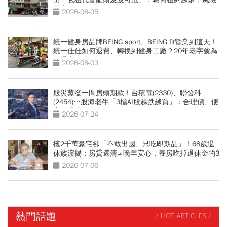
越高？
2026-08-05
統一健身房品牌BEING sport、BEING fit營業到這天！
統一佳佳如何退費、轉換到健身工廠？20年老字號為
何退出
2026-08-03
股災蒸發一間房頭期款！台積電(2330)、聯發科
(2454)…股海老牛「3檔AI股越跌越買」：合理價、便
宜價曝光
2026-07-24
擁2千萬豪宅卻「不敢出國、只吃即期品」！68歲退
休族淚揭：房貸還清≠晚年安心，養房吃掉退休金的3
大誤算
2026-07-06
熱門話題
/ HOT ARTICLES /