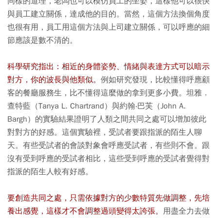
同樣的道理，老闆也可以模仿員工的坐姿，這樣他可以很快
與員工建立關係，達成他的目的。當然，這個方法換個角度
也很有用，員工用這個方法與上司建立關係，可以呼應的細
節應該是數不清的。
科學研究指出：相近的身體姿勢、情緒與表達方式可以暗示
對方，你的波長與他類似。
例如研究發現，比較懂得呼應顧
客的餐廳服務生，比不懂得這麼做的拿到更多小費。坦雅．
查特藍（Tanya L. Chartrand）與約翰‧巴芙（John A.
Bargh）的實驗結果證明了人類之間共同之處可以增加彼此
對對方的好感。這個實驗裡，受試者要跟指派的陌生人聊
天。有些受試者的會談對象會呼應受試者，有些則不會。跟
沒有受到呼應的受試者相比，這些受到呼應的受試者覺得對
指派的陌生人較有好感。
要創造共同之處，只需依據對方的少數特質先做調整，先培
養出感覺，這樣才不會調整過頭變得太誇張。
用盡全力去做