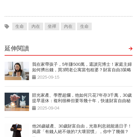
出孩子教育費、還能兼存退
成績單背後的代價有多大
休金
生命
內在
坐禪
內在
生命
延伸閱讀
我在家帶孩子，5年賺500萬，還讀完博士！家庭主婦
如何擠出錢，買3間老公寓當包租婆？財富自由3策略
2025-09-15
賠光家產、學歷超爛，他如何只花7年存3千萬，30歲
提早退休：複利很棒但要等幾十年，快速財富自由秘
密是它
2025-09-04
他26歲破產、30歲財富自由，光靠利息就能過日子！
揭露「有錢人絕不做的7大壞習慣」，你中了幾個？