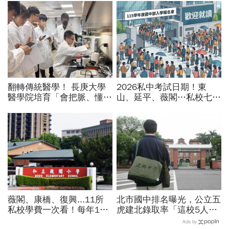
翻轉傳統醫學！ 長庚大學
2026私中考試日期！東
醫學院培育「會把脈、懂
山、延平、薇閣…私校七雄
AI」的中西醫雙修醫師
報名時間、科目、學費、說
明會，私立國中公立國中怎
麼選
薇閣、康橋、復興...11所
北市國中排名曝光，公立五
私校學費一次看！每年100
虎建北錄取率「這校5人就
萬值得嗎？專家教你如何籌
1人考上」！前輩親揭亮麗
Ads by