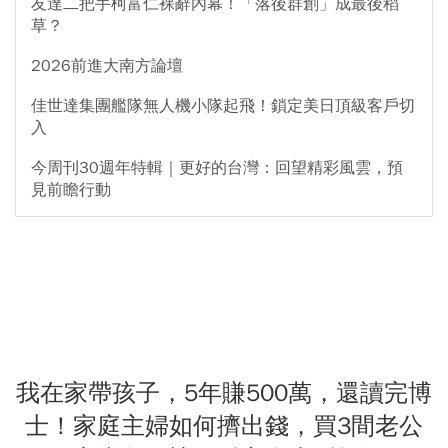
友達二把手柯富仁裸辭內幕！「落後群創」成最後稻
草？
2026前進大南方論壇
佳世達集團艦隊無人機小隊起飛！鎖定美日頂級客戶切
入
今周刊30週年特輯｜更好的台灣：回望精彩風雲，預
見前瞻行動
我在家帶孩子，5年賺500萬，還讀完博
士！家庭主婦如何擠出錢，買3間老公