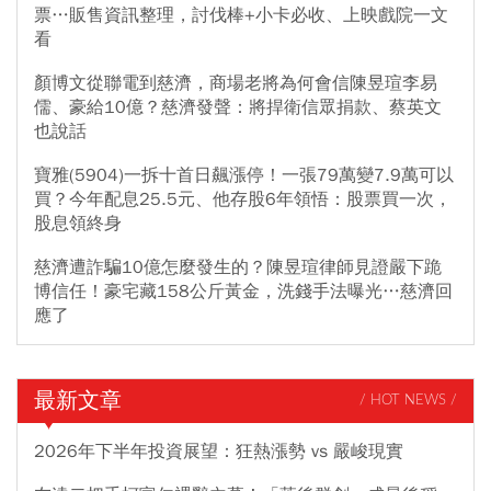
票…販售資訊整理，討伐棒+小卡必收、上映戲院一文
看
顏博文從聯電到慈濟，商場老將為何會信陳昱瑄李易
儒、豪給10億？慈濟發聲：將捍衛信眾捐款、蔡英文
也說話
寶雅(5904)一拆十首日飆漲停！一張79萬變7.9萬可以
買？今年配息25.5元、他存股6年領悟：股票買一次，
股息領終身
慈濟遭詐騙10億怎麼發生的？陳昱瑄律師見證嚴下跪
博信任！豪宅藏158公斤黃金，洗錢手法曝光…慈濟回
應了
最新文章
/ HOT NEWS /
2026年下半年投資展望：狂熱漲勢 vs 嚴峻現實