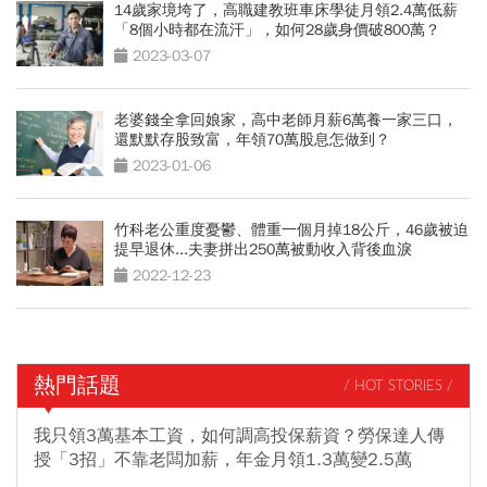
14歲家境垮了，高職建教班車床學徒月領2.4萬低薪
「8個小時都在流汗」，如何28歲身價破800萬？
2023-03-07
老婆錢全拿回娘家，高中老師月薪6萬養一家三口，
還默默存股致富，年領70萬股息怎做到？
2023-01-06
竹科老公重度憂鬱、體重一個月掉18公斤，46歲被迫
提早退休...夫妻拼出250萬被動收入背後血淚
2022-12-23
熱門話題
/ HOT STORIES /
我只領3萬基本工資，如何調高投保薪資？勞保達人傳
授「3招」不靠老闆加薪，年金月領1.3萬變2.5萬