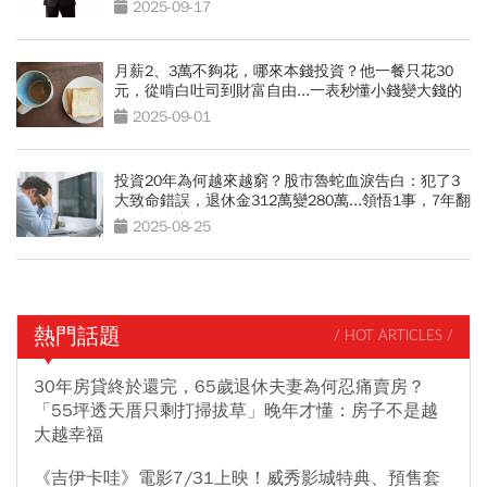
2025-09-17
月薪2、3萬不夠花，哪來本錢投資？他一餐只花30
元，從啃白吐司到財富自由...一表秒懂小錢變大錢的
關鍵
2025-09-01
投資20年為何越來越窮？股市魯蛇血淚告白：犯了3
大致命錯誤，退休金312萬變280萬...領悟1事，7年翻
身財務自由
2025-08-25
熱門話題
/ HOT ARTICLES /
30年房貸終於還完，65歲退休夫妻為何忍痛賣房？
「55坪透天厝只剩打掃拔草」晚年才懂：房子不是越
大越幸福
《吉伊卡哇》電影7/31上映！威秀影城特典、預售套