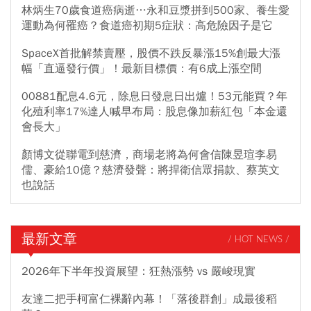
林炳生70歲食道癌病逝…永和豆漿拼到500家、養生愛
運動為何罹癌？食道癌初期5症狀：高危險因子是它
SpaceX首批解禁賣壓，股價不跌反暴漲15%創最大漲
幅「直逼發行價」！最新目標價：有6成上漲空間
00881配息4.6元，除息日發息日出爐！53元能買？年
化殖利率17%達人喊早布局：股息像加薪紅包「本金還
會長大」
顏博文從聯電到慈濟，商場老將為何會信陳昱瑄李易
儒、豪給10億？慈濟發聲：將捍衛信眾捐款、蔡英文
也說話
最新文章
/ HOT NEWS /
2026年下半年投資展望：狂熱漲勢 vs 嚴峻現實
友達二把手柯富仁裸辭內幕！「落後群創」成最後稻