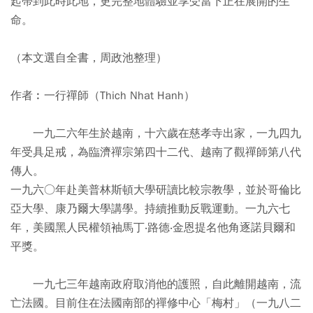
起帶到此時此地，更完整地體驗並享受當下正在展開的生
命。
（本文選自全書，周政池整理）
作者︰一行禪師（Thich Nhat Hanh）
一九二六年生於越南，十六歲在慈孝寺出家，一九四九
年受具足戒，為臨濟禪宗第四十二代、越南了觀禪師第八代
傳人。
一九六○年赴美普林斯頓大學研讀比較宗教學，並於哥倫比
亞大學、康乃爾大學講學。持續推動反戰運動。一九六七
年，美國黑人民權領袖馬丁‧路德‧金恩提名他角逐諾貝爾和
平獎。
一九七三年越南政府取消他的護照，自此離開越南，流
亡法國。目前住在法國南部的禪修中心「梅村」（一九八二