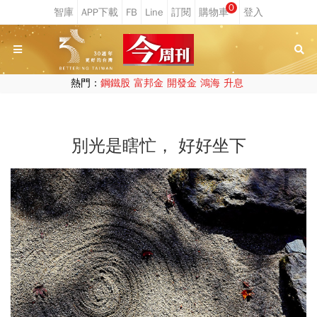
0
熱門：
鋼鐵股
富邦金
開發金
鴻海
升息
別光是瞎忙， 好好坐下