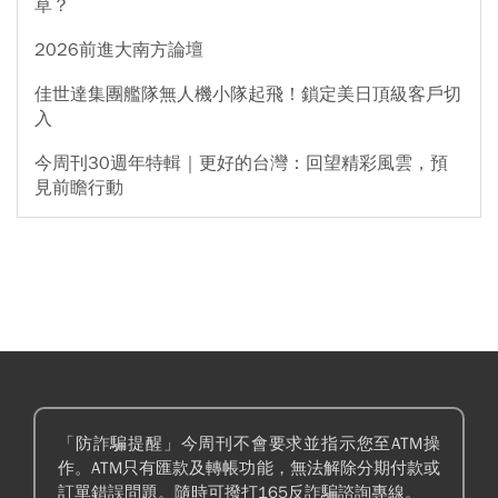
草？
2026前進大南方論壇
佳世達集團艦隊無人機小隊起飛！鎖定美日頂級客戶切
入
今周刊30週年特輯｜更好的台灣：回望精彩風雲，預
見前瞻行動
「防詐騙提醒」今周刊不會要求並指示您至ATM操
作。ATM只有匯款及轉帳功能，無法解除分期付款或
訂單錯誤問題。隨時可撥打165反詐騙諮詢專線。