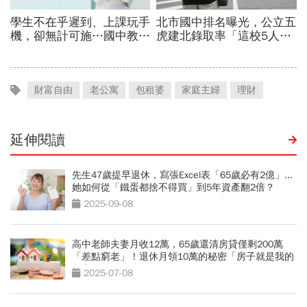
財富自由
老公寓
包租婆
家庭主婦
理財
延伸閱讀
先生47歲提早退休，寫張Excel表「65歲必有2億」...
她如何從「鐵蛋都捨不得買」到5年資產翻2倍？
2025-09-08
高中老師夫妻月收12萬，65歲還清房貸僅剩200萬
「差點窮老」！退休月領10萬的秘密「房子就是我的
養老金」
2025-07-08