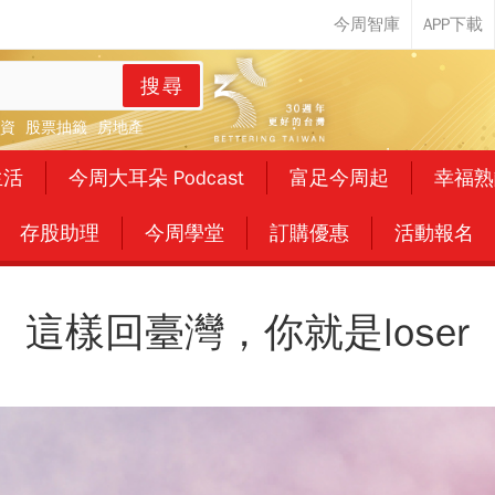
搜尋
資
股票抽籤
房地產
生活
今周大耳朵 Podcast
富足今周起
幸福熟
存股助理
今周學堂
訂購優惠
活動報名
這樣回臺灣，你就是loser