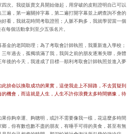
家四次。我從販賣文具開始做起，用穿破的皮鞋證明自己可以
集三遍，第一遍關掉字幕，第二遍打開字幕並上網查詢不會的
夠好看，我就花時間考取證照；人脈不夠多，我就學習當一個
，並在每個活動拿到至少五張名片。
募基金的老闆助理；為了考取會計師執照，我重新進入學校；
。三年過去，孤獨填滿了我，我與之前的朋友逐漸失聯，身體
三年後的今天，我達成了目標—順利考取會計師執照並進入夢
如此拚命以換取成功的果實，這使我走上不歸路，不去質疑到
悔的機會，而這就是人生，人生不許你浪費太多時間猶豫，待
如果你夠幸運、夠聰明，或許不需要像我一樣，花這麼多時間
家鄉，你有數也數不盡的朋友，有唾手可得的美食，甚至有無