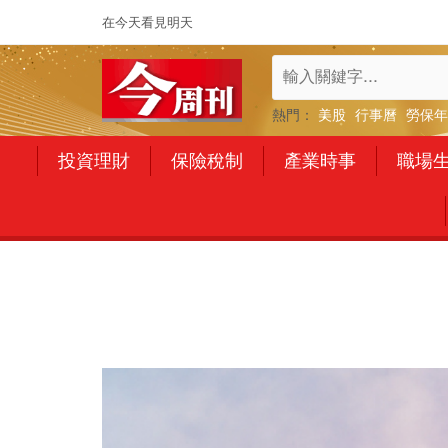
在今天看見明天
熱門：
美股
行事曆
勞保年
投資理財
保險稅制
產業時事
職場