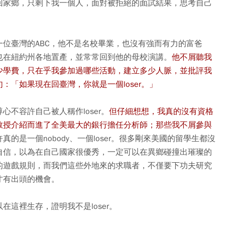
回家鄉，只剩下我一個人，面對被拒絕的面試結果，思考自己
位臺灣的ABC，他不是名校畢業，也沒有強而有力的富爸
也在紐約州各地置產，並常常回到他的母校演講。
他不屑聽我
少學費，只在乎我參加過哪些活動，建立多少人脈，並批評我
「如果現在回臺灣，你就是一個loser。」
不容許自己被人稱作loser。
但仔細想想，我真的沒有資格
教授介紹而進了全美最大的銀行擔任分析師；那些我不屑參與
真的是一個nobody、一個loser。很多剛來美國的留學生都沒
自信，以為在自己國家很優秀，一定可以在異鄉碰撞出璀璨的
的遊戲規則，而我們這些外地來的求職者，不僅要下功夫研究
才有出頭的機會。
這裡生存，證明我不是loser。