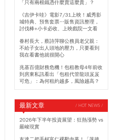
「只有兩根鐵憑什麼賣這麼貴」？
《吉伊卡哇》電影7/31上映！威秀影
城特典、預售套票…販售資訊整理，
討伐棒+小卡必收、上映戲院一文看
眷村長大，蔡詩萍聊公務員老父親：
不給子女出人頭地的壓力，只要看到
我在看書他就很開心
兆基百億財務危機！包租教母4年前收
到房東私訊看出「包租代管龍頭岌岌
可危」：為何租約越多，風險越高？
最新文章
/ HOT NEWS /
2026年下半年投資展望：狂熱漲勢 vs
嚴峻現實
友達二把手柯富仁裸辭內幕！「落後