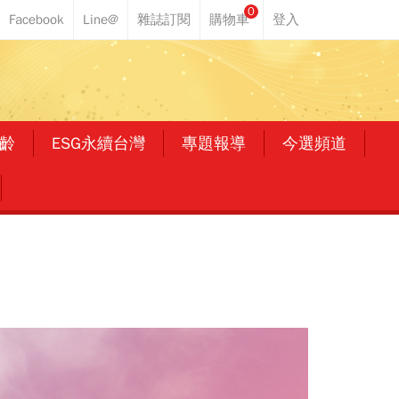
0
齡
ESG永續台灣
專題報導
今選頻道