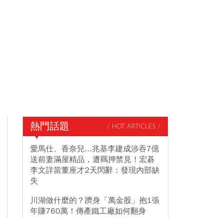
熱門話題
/ HOT ARTICLES /
愛馬仕、香奈兒...兆基李建成涉吞7億
送前妻滿屋精品，遭羈押禁見！宏碁
李文詳當董座才2天閃辭：發現內部缺
失
川湖做什麼的？躋身「萬金股」抱1張
年賺760萬！傳產鐵工廠如何翻身