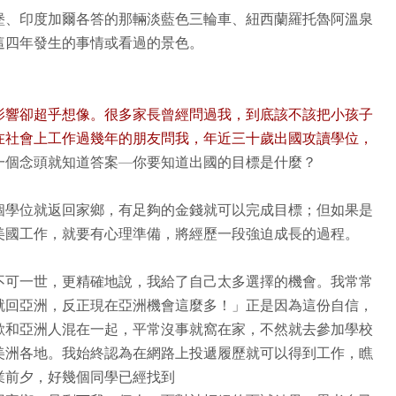
堡、印度加爾各答的那輛淡藍色三輪車、紐西蘭羅托魯阿溫泉
這四年發生的事情或看過的景色。
影響卻超乎想像。很多家長曾經問過我，到底該不該把小孩子
在社會上工作過幾年的朋友問我，年近三十歲出國攻讀學位，
一個念頭就知道答案—你要知道出國的目標是什麼？
個學位就返回家鄉，有足夠的金錢就可以完成目標；但如果是
美國工作，就要有心理準備，將經歷一段強迫成長的過程。
不可一世，更精確地說，我給了自己太多選擇的機會。我常常
就回亞洲，反正現在亞洲機會這麼多！」正是因為這份自信，
歡和亞洲人混在一起，平常沒事就窩在家，不然就去參加學校
美洲各地。我始終認為在網路上投遞履歷就可以得到工作，瞧
業前夕，好幾個同學已經找到