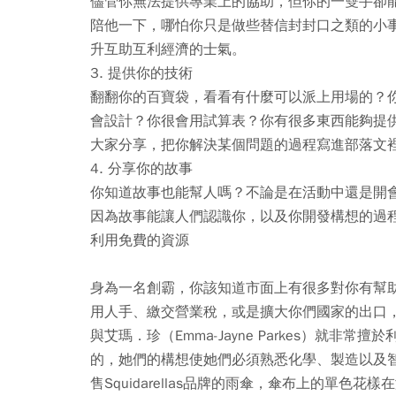
儘管你無法提供專業上的協助，但你的一雙手卻
陪他一下，哪怕你只是做些替信封封口之類的小
升互助互利經濟的士氣。
3. 提供你的技術
翻翻你的百寶袋，看看有什麼可以派上用場的？
會設計？你很會用試算表？你有很多東西能夠提
大家分享，把你解決某個問題的過程寫進部落文
4. 分享你的故事
你知道故事也能幫人嗎？不論是在活動中還是開
因為故事能讓人們認識你，以及你開發構想的過
利用免費的資源
身為一名創霸，你該知道市面上有很多對你有幫
用人手、繳交營業稅，或是擴大你們國家的出口，所以他
與艾瑪．珍（Emma-Jayne Parkes）就
的，她們的構想使她們必須熟悉化學、製造以及智慧財
售Squidarellas品牌的雨傘，傘布上的單