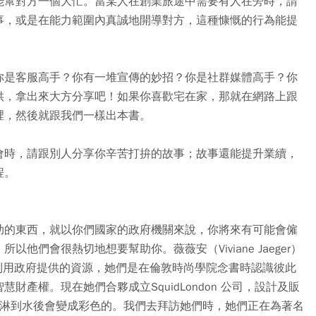
能幫對方一個大忙。當某人在創業旅途中需要有人在旁時，請
事，或是在能力範圍內真誠地開導對方，這種慷慨的行為能提
你是客服高手？你有一堆宣傳的妙招？你是社群媒體高手？你
供，拿出來大方分享吧！如果你喜歡宅在家，那就在網路上跟
裡，然後就跟我們一樣出本書。
會時，請跟別人分享你辛苦打拚的故事；故事還能提升業續，
程。
助的東西，就以你們國家的政府機關來說，你將來有可能會僱
們會很熱切地想要幫助你。薇薇安（Viviane Jaeger）
非常擅於利用政府提供的資源，她們是在倫敦時尚學院念書時認識彼此
產權。現在她們合夥成立SquidLondon 公司，設計及販
色花樣在淋到水後會變成彩色的。我們去拜訪她們時，她們正在為著名