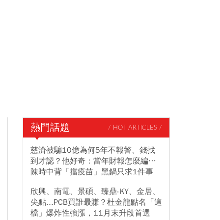
熱門話題
/ HOT ARTICLES /
慈濟被騙10億為何5年不報警、錢找
到才認？他好奇：當年財報怎麼編…
陳時中背「擋疫苗」黑鍋只求1件事
欣興、南電、景碩、臻鼎-KY、金居、
尖點...PCB買誰最賺？杜金龍點名「這
檔」爆炸性強漲，11月末升段首選