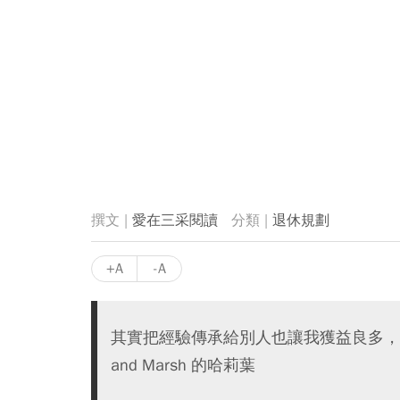
愛在三采閱讀
退休規劃
+A
-A
其實把經驗傳承給別人也讓我獲益良多，因
and Marsh 的哈莉葉