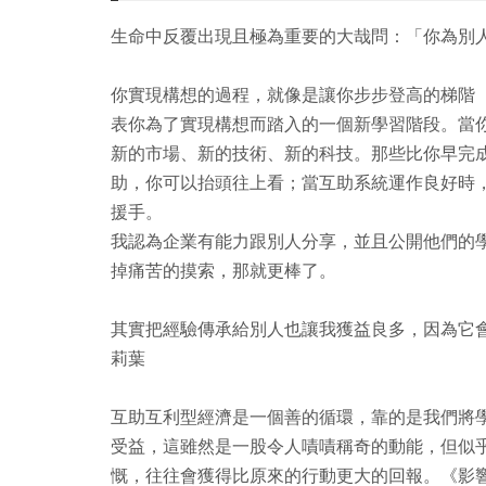
生命中反覆出現且極為重要的大哉問：「你為別
你實現構想的過程，就像是讓你步步登高的梯階（
表你為了實現構想而踏入的一個新學習階段。當
新的市場、新的技術、新的科技。那些比你早完
助，你可以抬頭往上看；當互助系統運作良好時
援手。
我認為企業有能力跟別人分享，並且公開他們的
掉痛苦的摸索，那就更棒了。
其實把經驗傳承給別人也讓我獲益良多，因為它會提醒我
莉葉
互助互利型經濟是一個善的循環，靠的是我們將
受益，這雖然是一股令人嘖嘖稱奇的動能，但似
慨，往往會獲得比原來的行動更大的回報。《影響力》（Influe