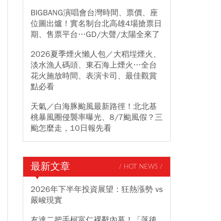
BIGBANG演唱會台灣時間、票價、座
位圖出爐！實名制台北高雄4場搶票日
期、售票平台…GD/大聲/太陽全來了
2026夏季煙火懶人包／大稻埕煙火、
淡水漁人碼頭、東石海上煙火…全台
花火施放時間、表演卡司、最佳觀賞
點必看
天氣／白海豚颱風最新路徑！北北基
桃暴風圈侵襲率曝光、8/7颱風假？三
颱怎麼走，10日報先看
最新文章
/ HOT NEWS /
2026年下半年投資展望：狂熱漲勢 vs
嚴峻現實
友達二把手柯富仁裸辭內幕！「落後