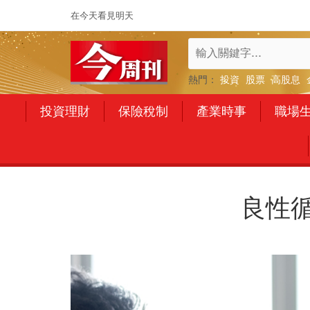
在今天看見明天
熱門：
投資
股票
高股息
投資理財
保險稅制
產業時事
職場
良性