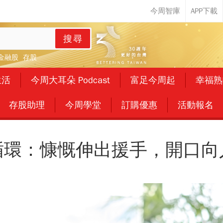
搜尋
金融股
存股
生活
今周大耳朵 Podcast
富足今周起
幸福熟
存股助理
今周學堂
訂購優惠
活動報名
循環：慷慨伸出援手，開口向