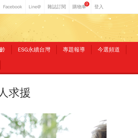
0
齡
ESG永續台灣
專題報導
今選頻道
人求援