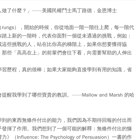
人做了什麼？」——美國民權鬥士馬丁路德．金恩博士
rungs），開始的時候，你從地面一階一階往上爬，每一階代
你踏上新的一階時，代表你面對一個從未遇過的挑戰，例如：
成這些挑戰的人，站在比你高的梯階上，如果你想要獲得協
，那些「高高在上」的前輩們會往下看，向需要幫助的人伸出
學習歷程，真的很棒；如果大家能夠直接學到有用的知識，省
學到了哪些寶貴的教訓。——Mallow and Marsh 的哈
學到的東西無條件付出的能力，我們因為不期待回報的付出而
乎發揮了作用。我們想到了一個可能的解釋：無條件付出的慷
nce: The Psychology of Persuasion）一書的作