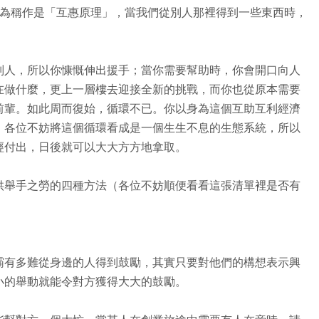
）把這種行為稱作是「互惠原理」，當我們從別人那裡得到一些東西時，
別人，所以你慷慨伸出援手；當你需要幫助時，你會開口向人
在做什麼，更上一層樓去迎接全新的挑戰，而你也從原本需要
前輩。如此周而復始，循環不已。你以身為這個互助互利經濟
。各位不妨將這個循環看成是一個生生不息的生態系統，所以
經付出，日後就可以大大方方地拿取。
供舉手之勞的四種方法（各位不妨順便看看這張清單裡是否有
霸有多難從身邊的人得到鼓勵，其實只要對他們的構想表示興
小的舉動就能令對方獲得大大的鼓勵。