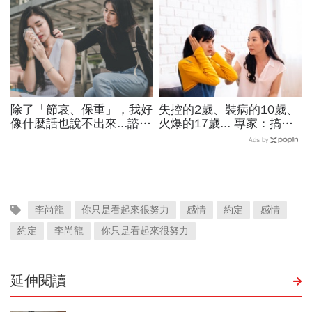
才能分
要走下舞台
除了「節哀、保重」，我好
失控的2歲、裝病的10歲、
像什麼話也說不出來...諮商
火爆的17歲... 專家：搞懂
心理師教你：如何安慰喪親
VSAI 四大狀態，隨時接住
Ads by
的朋友
孩子!
李尚龍
你只是看起來很努力
感情
約定
感情
約定
李尚龍
你只是看起來很努力
延伸閱讀