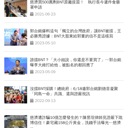
慈濟買500萬劑BNT原廠疫苗！ 執行長今遞件食藥
署申請
2021-06-23
郭台銘爆料這句「獨立的台灣政府」讓BNT被擋，王
必勝秀證據：BNT大股東給郭董的信不是這樣寫
2023-05-10
誰擋BNT？「大小姐說，你還是不要買了」…郭台銘
曝李大維打給他，被點名的都回應了
2023-05-09
沒擋BNT採購！總統府：6/18邀郭台銘劉德音凝聚
「同島一命」共識、還與證嚴視訊
2022-09-13
慈濟遭詐騙10億怎麼發生的？陳昱瑄律師見證嚴下跪
博信任！豪宅藏158公斤黃金，洗錢手法曝光…慈濟
回應了