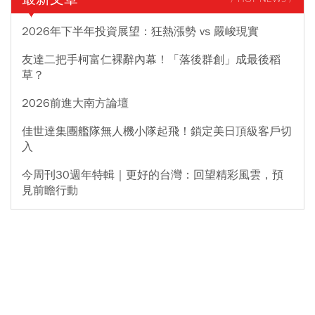
2026年下半年投資展望：狂熱漲勢 vs 嚴峻現實
友達二把手柯富仁裸辭內幕！「落後群創」成最後稻
草？
2026前進大南方論壇
佳世達集團艦隊無人機小隊起飛！鎖定美日頂級客戶切
入
今周刊30週年特輯｜更好的台灣：回望精彩風雲，預
見前瞻行動