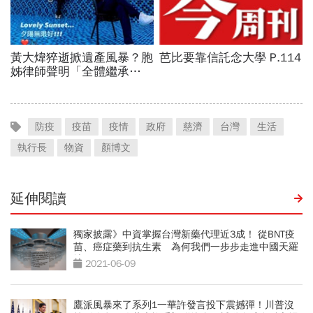
防疫
疫苗
疫情
政府
慈濟
台灣
生活
執行長
物資
顏博文
延伸閱讀
獨家披露》中資掌握台灣新藥代理近3成！ 從BNT疫
苗、癌症藥到抗生素 為何我們一步步走進中國天羅
地網？
2021-06-09
鷹派風暴來了系列1一華許發言投下震撼彈！川普沒