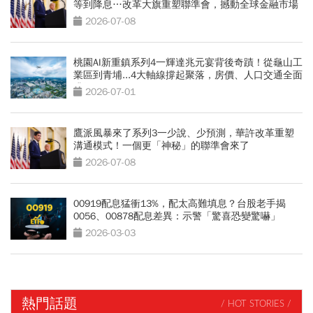
等到降息…改革大旗重塑聯準會，撼動全球金融市場
2026-07-08
桃園AI新重鎮系列4一輝達兆元宴背後奇蹟！從龜山工
業區到青埔...4大軸線撐起聚落，房價、人口交通全面
升級
2026-07-01
鷹派風暴來了系列3一少說、少預測，華許改革重塑
溝通模式！一個更「神秘」的聯準會來了
2026-07-08
00919配息猛衝13%，配太高難填息？台股老手揭
0056、00878配息差異：示警「驚喜恐變驚嚇」
2026-03-03
熱門話題
/ HOT STORIES /