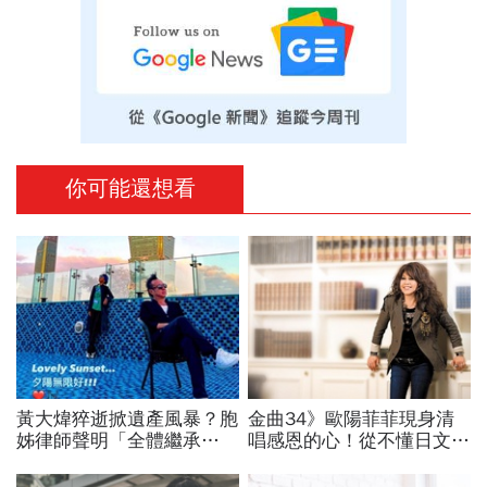
你可能還想看
黃大煒猝逝掀遺產風暴？胞
金曲34》歐陽菲菲現身清
姊律師聲明「全體繼承
唱感恩的心！從不懂日文、
人」，女友Vicky嗆違法！
到橫掃東洋歌壇幫她造
20年感情零繼承？兩情境
「菲」字：我從沒想過有天