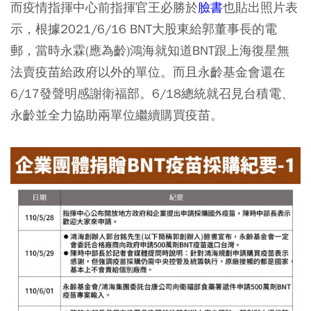
而疫情指揮中心前指揮官王必勝於
臉書
也貼出照片表
示，根據2021/6/16 BNT大股東給郭董事長的電
郵，當時永霖(應為齡)鴻海就知道BNT跟上海復星無
法賣疫苗給政府以外的單位。而且永齡基金會還在
6/17發聲明感謝衛福部。6/18總統就召見台積電、
永齡並全力協助兩單位繼續購買疫苗。