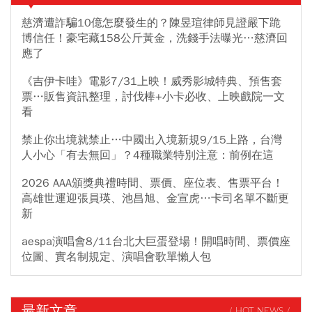
慈濟遭詐騙10億怎麼發生的？陳昱瑄律師見證嚴下跪
博信任！豪宅藏158公斤黃金，洗錢手法曝光…慈濟回
應了
《吉伊卡哇》電影7/31上映！威秀影城特典、預售套
票…販售資訊整理，討伐棒+小卡必收、上映戲院一文
看
禁止你出境就禁止…中國出入境新規9/15上路，台灣
人小心「有去無回」？4種職業特別注意：前例在這
2026 AAA頒獎典禮時間、票價、座位表、售票平台！
高雄世運迎張員瑛、池昌旭、金宣虎…卡司名單不斷更
新
aespa演唱會8/11台北大巨蛋登場！開唱時間、票價座
位圖、實名制規定、演唱會歌單懶人包
最新文章
/ HOT NEWS /