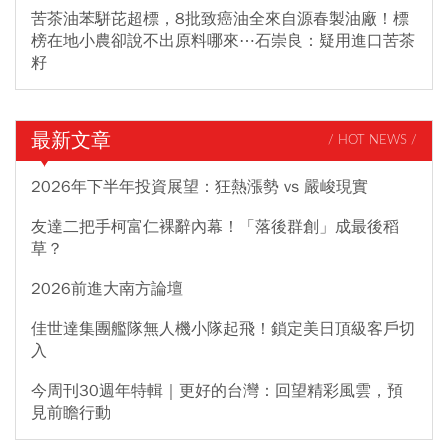
苦茶油苯駢芘超標，8批致癌油全來自源春製油廠！標
榜在地小農卻說不出原料哪來⋯石崇良：疑用進口苦茶
籽
最新文章
/ HOT NEWS /
2026年下半年投資展望：狂熱漲勢 vs 嚴峻現實
友達二把手柯富仁裸辭內幕！「落後群創」成最後稻
草？
2026前進大南方論壇
佳世達集團艦隊無人機小隊起飛！鎖定美日頂級客戶切
入
今周刊30週年特輯｜更好的台灣：回望精彩風雲，預
見前瞻行動