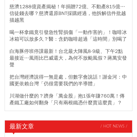
慈濟1288億資產揭秘！年捐贈72億、不動產815億…
信徒錢去哪？慈濟還原BNT採購經過，他拆解信件批越
描越黑
喝一杯拿鐵竟引發急性腎損傷「一動作害的」！咖啡冰
冰箱可以放多久？醫：含奶咖啡超過「這時間」別喝了
白海豚停班停課最新！台北最大陣風8-9級、下午2點
最接近…風雨比巴威還大，為何不放颱風假？蔣萬安發
聲
把台灣經濟說得一無是處，但數字會說話！謝金河：中
國更依賴台灣「仍很需要我們的半導體」
川湖做什麼的？躋身「萬金股」抱1張年賺760萬！傳
產鐵工廠如何翻身「只有兩根鐵憑什麼賣這麼貴」？
最新文章
/ HOT NEWS /