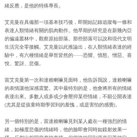
緒反應，是他的特殊專長。
艾克曼在具備那一項基本技巧後，即開始記錄追蹤每一條和
表達人類情緒有關的肌肉動作。他早期的研究是在新幾內亞
的偏遠叢林中，觀察原始部落。那些部落可以說和現代文明
生活完全零接觸。艾克曼以此推論出，在人類情緒表達的經
驗中，有六種情緒是舉世皆然的——恐懼、憤怒、憎惡、喜
悅、驚訝、悲傷。
當艾克曼第一次和達賴喇嘛見面時，他告訴我說，達賴喇嘛
的表情讓他深感震驚。其中最特別的是，他會將所有的情緒
表達出來。多數人或多或少會壓抑某些情緒，不願公開表達
(尤其是從孩童時期學習到的羞愧，或是害怕的感覺)。
另一個特別的是，當達賴喇嘛見到某人處在一種強烈的情
緒，如極度悲傷的情緒時，他的臉即會同時如鏡射效果一