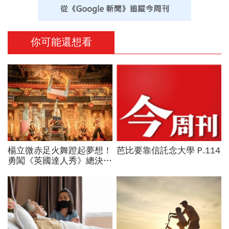
你可能還想看
楊立微赤足火舞蹬起夢想！
芭比要靠信託念大學 P.114
勇闖《英國達人秀》總決
賽，喜悅背後苦藏23年汗
與淚：我想一路舞到99歲