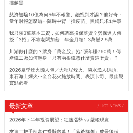
描越黑
慈濟被騙10億為何5年不報警、錢找到才認？他好奇：
當年財報怎麼編…陳時中背「擋疫苗」黑鍋只求1件事
我只領3萬基本工資，如何調高投保薪資？勞保達人傳
授「3招」不靠老闆加薪，年金月領1.3萬變2.5萬
川湖做什麼的？躋身「萬金股」抱1張年賺760萬！傳
產鐵工廠如何翻身「只有兩根鐵憑什麼賣這麼貴」？
2026夏季煙火懶人包／大稻埕煙火、淡水漁人碼頭、
東石海上煙火…全台花火施放時間、表演卡司、最佳觀
賞點必看
最新文章
/ HOT NEWS /
2026年下半年投資展望：狂熱漲勢 vs 嚴峻現實
友達二把手柯富仁裸辭內幕！「落後群創」成最後稻