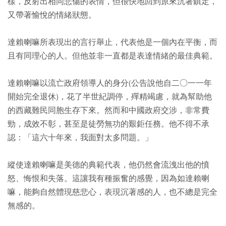
樣，反射出相同悲傷的表情，但很快地回到原來沉著鎮定，
又帶著愉悅的情緒狀態。
達賴喇嘛所表現出的言行舉止，代表他是一個內在平衡，而
且有同理心的人。但他並非一直都是表達情緒的最佳典範。
達賴喇嘛以流亡政府領導人的身分(公告說他自二○一一年
開始完全退休)，花了半世紀調停，殫精竭慮，就為幫助他
的西藏難民同胞生存下來。然而和中國政府交涉，非常費
勁，成效不彰，甚至是徒勞無功的艱鉅任務。他不得不承
認：「這六十年來，我面對太多問題。」
縱使達賴喇嘛是美德的典範代表，他仍然會流洩出他的憤
怒、悔恨和失落。這讓我有種振奮的感覺，因為如達賴喇
嘛，能夠自然體現慈悲心，表現沉著感的人，也不總是完全
無感的。