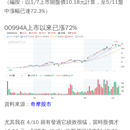
（編按：以1/7上市開盤價10.18元計算，至5/11盤
中漲幅已達72.3%）
00994A上市以來已漲72%
資料來源：
奇摩股市
尤其我在 4/10 就有發過它績效很猛，當時股價才