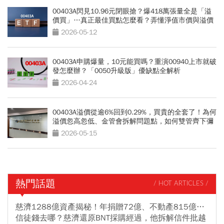
00403A閃見10.96元閉眼搶？爆418萬張量全是「溢
價買」…真正最佳買點怎麼看？弄懂淨值市價與溢價
2026-05-12
00403A申購爆量，10元能買嗎？重演00940上市就破
發怎麼辦？「0050升級版」優缺點全解析
2026-04-24
00403A溢價從逾6%回到0.29%，買貴的全套了！為何
溢價忽高忽低、金管會拆解問題點，如何雙管齊下彌
平溢價？
2026-05-15
熱門話題
/ HOT ARTICLES /
慈濟1288億資產揭秘！年捐贈72億、不動產815億…
信徒錢去哪？慈濟還原BNT採購經過，他拆解信件批越