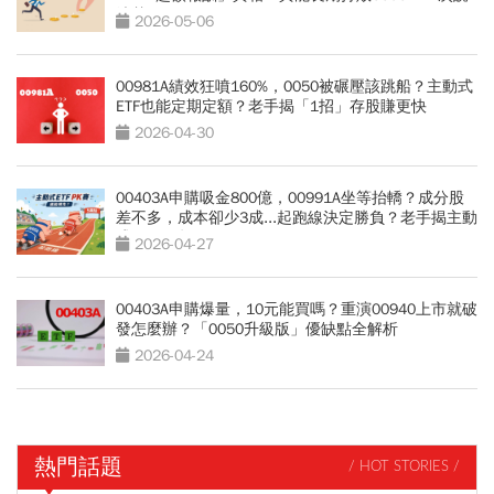
清楚
2026-05-06
00981A績效狂噴160%，0050被碾壓該跳船？主動式
ETF也能定期定額？老手揭「1招」存股賺更快
2026-04-30
00403A申購吸金800億，00991A坐等抬轎？成分股
差不多，成本卻少3成...起跑線決定勝負？老手揭主動
式ETF關鍵
2026-04-27
00403A申購爆量，10元能買嗎？重演00940上市就破
發怎麼辦？「0050升級版」優缺點全解析
2026-04-24
熱門話題
/ HOT STORIES /