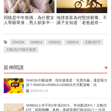
00403A
00981A
00992A
00991A
主動式ETF
主動式ETF能不能買
延伸閱讀
00403A大幅溢價，現在搶進是「先買先贏」還是冤大
頭？00403A+00981A+00982A月月配攻略：比
0056、00878、00919更強？
2026-05-12
00981A上市不到1年漲200％、年化配息8％！主動式
ETF「超額報酬」真相：真能長期打敗0050？一次說