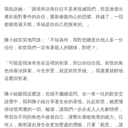
我告訴她：「困境和沮喪往往不是來毀滅我們，而是激發出
勇於面對事件的自信，重新修復內心的恐懼。跨越了，一切
都會雨過天晴，幸福是你自己把握來的。」
陳小姐笑笑地問道：「不知為何，我對您總是比他人多一分
信任，前世我們一定有著親人的關係，對吧？」
「可能是我保有坐在這裡的初衷，所以你信任我。前世的角
色你毋須探索，今生所受，就是前世所做。」我避重就輕地
這麼回答著。
陳小姐聽我這麼說，也就不繼續追問。在一來一往的歡笑交
談聲中，我和陳小姐分享著生命的喜悅。比起前世，她更懂
得珍惜周遭的一切。輪迴，讓我們一步步走入人生劇情裡，
學習在不同的角色中啟發自己，撞擊出勇敢無畏的能力。任
何人，都有讓自身生命更加豐盛的潛能，只要「願意」，誰