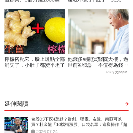
「支票簽到腳軟」...一度登
小！
上櫃股王，隨身碟小公司如
PR
何做到？
檸檬搭配它，臉上斑點全部
他錢多到能買醫院大樓，過
消失了，小肚子都變平坦了
世前卻低語「不值得為錢犧
牲自己」...安寧醫師從兩個
Ads by
臨終病人學到的人生啟示
延伸閱讀
台股Q3下探4萬點？群創、聯電、友達、南亞可以
買？杜金龍「10檔補漲股」口袋名單：這樣操作「超
好賺的啦」
2026-07-24