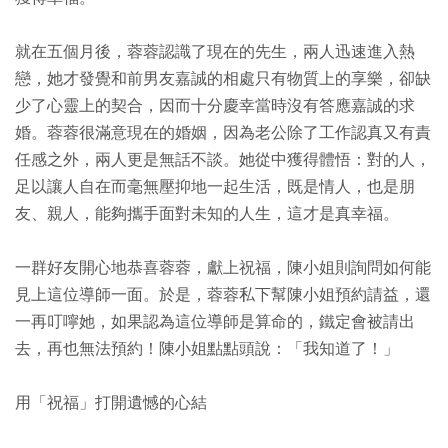
就在五個月後，蓉蓉認識了現在的先生，兩人迅速進入熱
戀，她才發覺和前男友嘉誠的相處只有物質上的享樂，卻缺
少了心靈上的契合，因而十分慶幸當時沒有答應嘉誠的求
婚。蓉蓉很滿意現在的婚姻，因為老公除了工作認真又有責
任感之外，兩人更是無話不談。她從中獲得體悟：對的人，
足以讓人自在而毫無壓抑地一起生活，既是情人，也是朋
友、親人，能夠攜手面對未知的人生，這才是真幸福。
一群好友開心地恭喜蓉蓉，獻上祝福，陳小姐則詢問如何能
見上這位導師一面。於是，蓉蓉私下幫陳小姐預約請益，還
一再叮嚀她，如果認為這位導師是算命的，鐵定會被請出
去，再也無法預約！陳小姐點點頭說：「我知道了！」
用「祝福」打開遺憾的心結