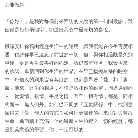
都能做到。
「你好！」是我對每個前來拜訪的人說的第一句問候語，雖
然僅是短短兩個字，卻道出我心中最深切的喜悅。
機緣安排你藉由經歷生活中的逆境，讓我們能在今生再度相
遇，也許你早已遺忘了前世的一切，但，與你相遇既是久別
重逢，更是今生最美好的約定。我仍然堅守著「我會再來」
的承諾，重新回到你生活的世界。在早已物換星移的時空
中，每個人的到來皆有其目的，也都是帶著「愛」和「勇
氣」前來。此生的相遇，不僅是我和你的約定，周遭遇到的
人，從愛情、親情、手足之情，乃至一切有情，都是一同相
約而來，無人例外。如何從不同的「互動關係」中，找到更
懂得去「愛」他人的方式？如何用更豁達的心來面對與豐富
生命，進而踏上充滿自信的嶄新人生旅程？一切的經歷，都
是別具意義的學習，你，一定可以的！