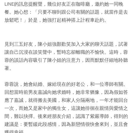
LINE的訊息提醒聲，幾位好友正在咖啡廳，邀約她一同晚
餐。她心想：「只要不聊到跟公司有關的話題，就當作是去
放鬆吧！」於是，她強打起精神搭上計程車赴約。
見到三五好友，陳小姐強顏歡笑加入大家的聊天話題，試著
讓自己沉浸在談笑聲中，暫時忘卻離職的不愉快。這時，蓉
蓉的談話內容吸引了陳小姐的注意力，因而默默仔細地聆聽
著。
蓉蓉說，她會結婚、嫁給現在的好老公，和一位導師有關。
回想當時前男友嘉誠向她求婚時，她非常猶豫，因為假如答
應了嘉誠，就得搬去美國，和家人分隔兩地，一年才能回台
一次，而她又是家中的獨生女，這讓她徘徊在親情與愛情之
間，難以抉擇。後來經朋友介紹，認識了紫嚴導師，得到的
建議是：要暫緩此段感情，因為新戀情很快會來到，並且會
獲得幸福。