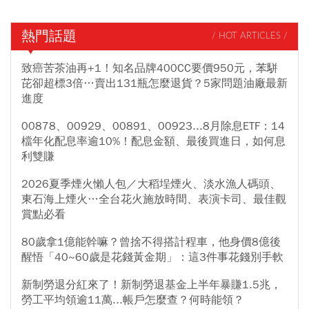
熱門話題
/ HOT ARTICLES /
致癌苦茶油再+1！知名品牌400CC要價950元，苯駢
芘卻超標3倍…賣出131瓶怎麼退貨？5家問題油廠最新
進度
00878、00929、00891、00923...8月除息ETF：14
檔年化配息率逾10%！配息金額、最後買進日，如何息
利雙賺
2026夏季煙火懶人包／大稻埕煙火、淡水漁人碼頭、
東石海上煙火…全台花火施放時間、表演卡司、最佳觀
賞點必看
80歲拿1億能幹嘛？曾捨不得搭計程車，他身價8億後
醒悟「40~60歲是花錢黃金期」：這3件事花錢別手軟
新制勞退分紅來了！新制勞退基金上半年暴賺1.5兆，
勞工平均領逾11萬...帳戶怎麼查？何時能領？