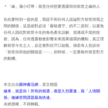
＊「緣」滿小叮嚀：留意任何想要透露與你前世之緣的人
在此要特別一提的是，我從不和任何人談論對方前世與我之
間的關係，這是絕對必須「嚴格遵守」的不二原則，以避免
任何人因此對前世今生的角色產生誤解、混淆或不當的投
射。因為，任何透露都會影響未來因果循環的機制，真正理
解前世今生之人，必定會對此守口如瓶。倘若有人告訴你
「前世你與他的關係是⋯⋯」的時候，一定要格外留意對方
的動機。
本文出自
圓神書活網
，原文標題
緣來，就是你！所有的相遇，都是久別重逢，藉「人情關
係」修練世間課題最為快速。
未經授權，不得轉載。