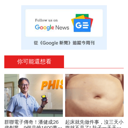
你可能還想看
PR
群聯電子傳奇！潘健成26
起床就先做件事，沒三天小
歲創業、9個月燒1600萬
腹就不見了! 肚子一天天變