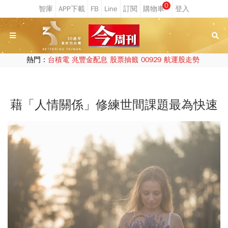
0
熱門：
台積電
兆豐金配息
股票抽籤
00929
航運股走勢
藉「人情關係」修練世間課題最為快速