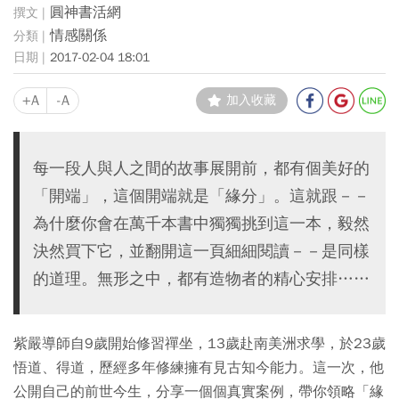
圓神書活網
情感關係
2017-02-04 18:01
+A
-A
加入收藏
每一段人與人之間的故事展開前，都有個美好的
「開端」，這個開端就是「緣分」。這就跟－－
為什麼你會在萬千本書中獨獨挑到這一本，毅然
決然買下它，並翻開這一頁細細閱讀－－是同樣
的道理。無形之中，都有造物者的精心安排……
紫嚴導師自9歲開始修習禪坐，13歲赴南美洲求學，於23歲
悟道、得道，歷經多年修練擁有見古知今能力。這一次，他
公開自己的前世今生，分享一個個真實案例，帶你領略「緣