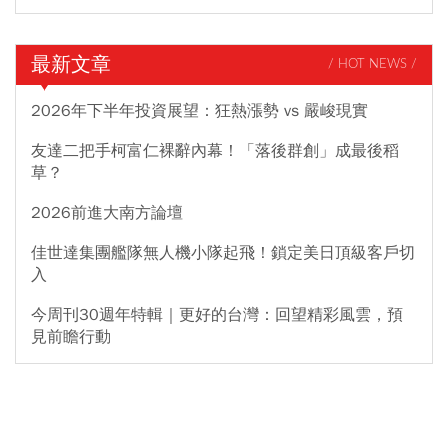
最新文章
/ HOT NEWS /
2026年下半年投資展望：狂熱漲勢 vs 嚴峻現實
友達二把手柯富仁裸辭內幕！「落後群創」成最後稻
草？
2026前進大南方論壇
佳世達集團艦隊無人機小隊起飛！鎖定美日頂級客戶切
入
今周刊30週年特輯｜更好的台灣：回望精彩風雲，預
見前瞻行動