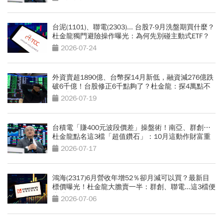
台泥(1101)、聯電(2303)... 台股7-9月洗盤期買什麼？
杜金龍獨門避險操作曝光：為何先別碰主動式ETF？
2026-07-24
外資賣超1890億、台幣探14月新低，融資減276億跌
破6千億！台股修正6千點夠了？杜金龍：探4萬點不
無可能
2026-07-19
台積電「賺400元波段價差」操盤術！南亞、群創…
杜金龍點名這3檔「超值鑽石」：10月這動作財富重
分配
2026-07-17
鴻海(2317)6月營收年增52％卻月減可以買？最新目
標價曝光！杜金龍大膽賣一半：群創、聯電...這3檔便
當股更有肉
2026-07-06