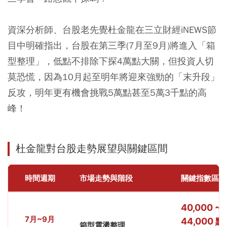
資深分析師、台股老先覺杜金龍在三立財經iNEWS節
目中明確指出，台股在第三季(7月至9月)將進入「箱
型整理」，低點不排除下探4萬點大關，但投資人切
莫恐慌，因為10月起至明年將迎來強勁的「末升段」
反攻，明年更有機會挑戰5萬點甚至5萬3千點的高
峰！
杜金龍對台股走勢展望與關鍵區間
時間週期
市場走勢與階段
關鍵指數區間
40,000 ~
7月~9月
44,000 點
箱型震盪整理