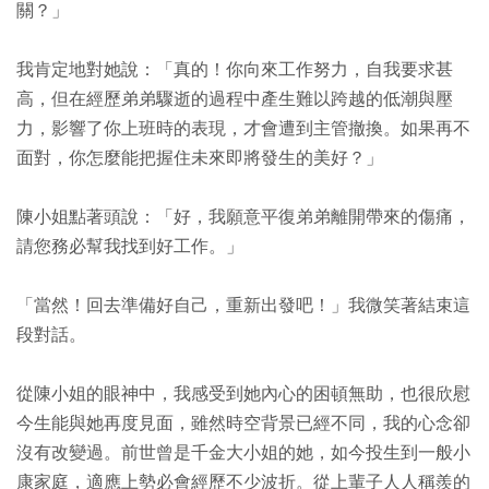
關？」
我肯定地對她說：「真的！你向來工作努力，自我要求甚
高，但在經歷弟弟驟逝的過程中產生難以跨越的低潮與壓
力，影響了你上班時的表現，才會遭到主管撤換。如果再不
面對，你怎麼能把握住未來即將發生的美好？」
陳小姐點著頭說：「好，我願意平復弟弟離開帶來的傷痛，
請您務必幫我找到好工作。」
「當然！回去準備好自己，重新出發吧！」我微笑著結束這
段對話。
從陳小姐的眼神中，我感受到她內心的困頓無助，也很欣慰
今生能與她再度見面，雖然時空背景已經不同，我的心念卻
沒有改變過。前世曾是千金大小姐的她，如今投生到一般小
康家庭，適應上勢必會經歷不少波折。從上輩子人人稱羨的