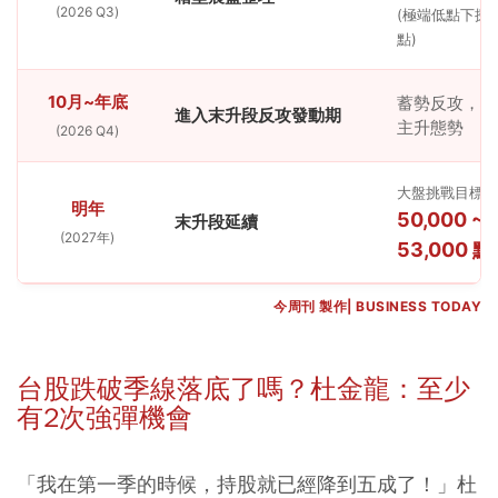
(2026 Q3)
(極端低點下探 4
點)
10月~年底
蓄勢反攻，確
進入末升段反攻發動期
主升態勢
(2026 Q4)
大盤挑戰目標
明年
50,000 ~
末升段延續
(2027年)
53,000 點
今周刊 製作| BUSINESS TODAY
台股跌破季線落底了嗎？杜金龍：至少
有2次強彈機會
「我在第一季的時候，持股就已經降到五成了！」杜