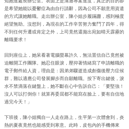
知她進處長辦公室。表面上是溝通專案進度，真正的目的卻
是希望她能以憂鬱症為由自行請辭，因為公司不願意用資遣
的方式讓她離職。走出辦公室，陳小姐步履蹣跚，感到極度
絕望無助。沒想到，為現在的工作辛苦努力奮鬥了四年，得
不到任何升遷或肯定之外，上司竟然還拋出宛如晴天霹靂的
離職要求！
回到座位上，她呆看著電腦螢幕許久，無法置信自己竟然被
迫離開工作團隊。她忍住眼淚，壓抑著情緒寫了申請離職的
電子郵件給人資，理由是：因弟弟驟逝造成創傷後壓力症候
群，難以適應公司發展腳步而自願離職。按下寄出鍵後，淚
水不禁滴落在鍵盤上，她不斷在心中告訴自己：「要堅強！
沒人可以打倒你！就算再委屈都不能寫在臉上，要有自信地
過完今天！」
下班後，陳小姐獨自一人走在路上，生平第一次體會到，炎
熱的夏夜竟然也能感受到寒意。此時，皮包內的手機傳來