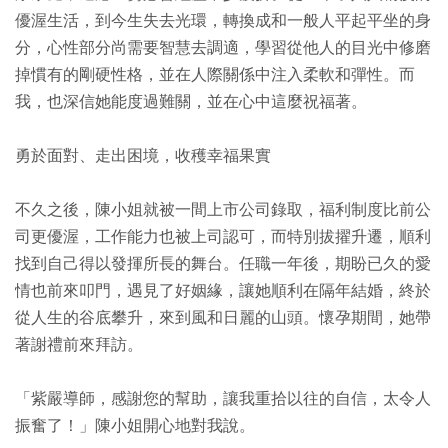
優渥生活，到今生失去光環，轉換成和一般人平起平坐的身
分，心性部分尚需要智慧去調適，學習從他人的目光中修磨
掉慣有的剛硬性格，並在人際關係中注入柔軟和彈性。而
我，也深信她能度過難關，並在心中這麼祝福著。
勇於面對、走出困境，收穫幸福果實
不久之後，陳小姐就被一間上市公司錄取，福利制度比前公
司更優渥，工作能力也被上司認可，而特別拔擢升遷，順利
找到自己得以發揮所長的舞台。任職一年後，期盼已久的愛
情也前來叩門，遇見了好姻緣，讓她順利在隔年結婚，終於
從人生的谷底攀升，來到風和日麗的山頭。懷孕期間，她帶
著謝禮前來拜訪。
「紫嚴導師，感謝您的幫助，讓我重拾以往的自信，太令人
振奮了！」陳小姐開心地對我說。