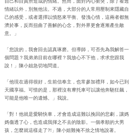
自己和自責所造成的情緒。然而，面對內心衝突，除了看透
情緒以外，別無他法。不過，大部分的人常用壓制來隱藏自
己的感受，或者選擇以憤怒來平衡、發洩心情，這兩者都無
濟於事，反而扭曲了善解的心念，對外界更會逐漸產生敵
意。」
「您說的，我會回去認真琢磨。但導師，可否先為我解答一
個問題？我弟弟目前在哪裡？我放心不下他，求求您跟我
說！」陳小姐急切地問道。
「他現在過得很好，生前信奉主，也常參加禮拜，如今已到
天國享福。可惜的是，那裡沒有摩托車可以讓他奔馳狂飆，
可能是他唯一的遺憾。」我說。
「對！他就是愛騎快車，才會造成這難以挽回的悲劇，讓媽
媽傷透了心，也造成我揮之不去的陰影。一個孝順的大男
孩，怎麼就這樣走了?!」陳小姐難掩不捨之情地說著。