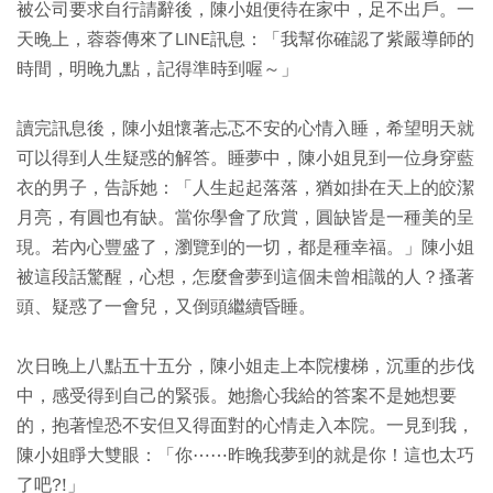
被公司要求自行請辭後，陳小姐便待在家中，足不出戶。一
天晚上，蓉蓉傳來了LINE訊息：「我幫你確認了紫嚴導師的
時間，明晚九點，記得準時到喔～」
讀完訊息後，陳小姐懷著忐忑不安的心情入睡，希望明天就
可以得到人生疑惑的解答。睡夢中，陳小姐見到一位身穿藍
衣的男子，告訴她：「人生起起落落，猶如掛在天上的皎潔
月亮，有圓也有缺。當你學會了欣賞，圓缺皆是一種美的呈
現。若內心豐盛了，瀏覽到的一切，都是種幸福。」陳小姐
被這段話驚醒，心想，怎麼會夢到這個未曾相識的人？搔著
頭、疑惑了一會兒，又倒頭繼續昏睡。
次日晚上八點五十五分，陳小姐走上本院樓梯，沉重的步伐
中，感受得到自己的緊張。她擔心我給的答案不是她想要
的，抱著惶恐不安但又得面對的心情走入本院。一見到我，
陳小姐睜大雙眼：「你⋯⋯昨晚我夢到的就是你！這也太巧
了吧?!」