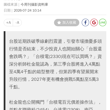
今周刊攝影資料庫
2026-07-24 10:14
+A
-A
加入收藏
台股近期跌破季線劇烈震盪，引發市場擔憂多頭
行情是否結束，不少投資人也開始關心「台股還
會跌嗎？」「台積電(2330)現在可以買嗎？」資
深分析師杜金龍認為，第三季台股將進入4萬點
至4萬4千點的箱型整理，但第四季有望展開末
升段行情，2027年更有機會挑戰5萬點至5萬3
千點。
杜金龍也公開獨門「台積電百元價差操作法」，
並點名聯發科(2454)、台達電(2308)、南亞