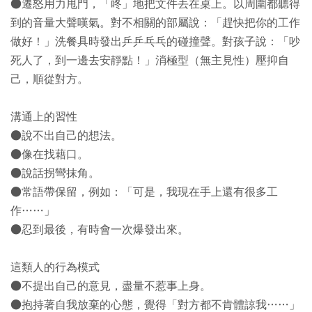
●遷怒用力甩門，「咚」地把文件丟在桌上。以周圍都聽得
到的音量大聲嘆氣。對不相關的部屬說：「趕快把你的工作
做好！」洗餐具時發出乒乒乓乓的碰撞聲。對孩子說：「吵
死人了，到一邊去安靜點！」消極型（無主見性）壓抑自
己，順從對方。
溝通上的習性
●說不出自己的想法。
●像在找藉口。
●說話拐彎抹角。
●常語帶保留，例如：「可是，我現在手上還有很多工
作……」
●忍到最後，有時會一次爆發出來。
這類人的行為模式
●不提出自己的意見，盡量不惹事上身。
●抱持著自我放棄的心態，覺得「對方都不肯體諒我……」