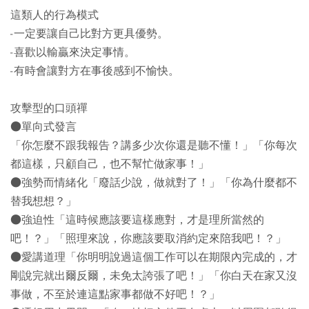
這類人的行為模式
-一定要讓自己比對方更具優勢。
-喜歡以輸贏來決定事情。
-有時會讓對方在事後感到不愉快。
攻擊型的口頭禪
●單向式發言
「你怎麼不跟我報告？講多少次你還是聽不懂！」「你每次
都這樣，只顧自己，也不幫忙做家事！」
●強勢而情緒化「廢話少說，做就對了！」「你為什麼都不
替我想想？」
●強迫性「這時候應該要這樣應對，才是理所當然的
吧！？」「照理來說，你應該要取消約定來陪我吧！？」
●愛講道理「你明明說過這個工作可以在期限內完成的，才
剛說完就出爾反爾，未免太誇張了吧！」「你白天在家又沒
事做，不至於連這點家事都做不好吧！？」