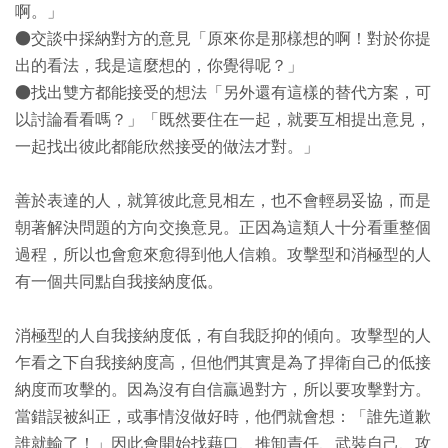
啊。」
●交談中採納對方的意見「原來你是那樣想的啊！對於你提
出的看法，我是這麼想的，你覺得呢？」
●找出雙方都能接受的想法「另外還有這樣的替代方案，可
以討論看看嗎？」「既然要住在一起，就要互相提出意見，
一起找出彼此都能欣然接受的做法才對。」
善於表達的人，就算彼此意見相左，也不會輕易妥協，而是
朝著解決問題的方向交換意見。正因為這類人十分看重整個
過程，所以也會愈來愈得到他人信賴。攻擊型和消極型的人
有一個共同點自我接納度低。
消極型的人自我接納度低，有自我貶抑的傾向。攻擊型的人
乍看之下自我接納度高，但他們其實是為了捍衛自己的低接
納度而攻擊的。因為沒有自信贏過對方，所以要攻擊對方。
當錯誤被糾正，或事情沒做好時，他們就會想：「誰先道歉
誰就輸了！」因此會開始找藉口、推卸責任、武裝自己、攻