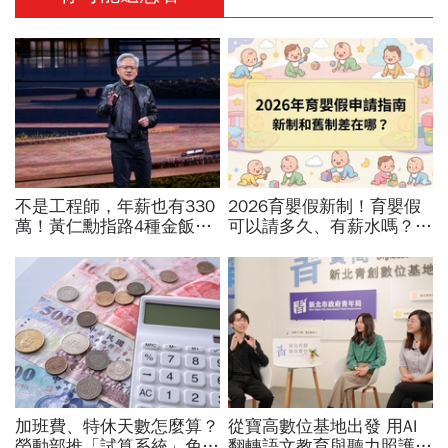
不是工程師，年薪也有330
2026育嬰假新制！育嬰假
萬！黃仁勳指路4種金飯
可以請多久、有薪水嗎？育
碗：免大學畢、人人有機會
嬰留職停薪津貼申請、準備
過優渥生活…AI時代搶手職
資料，和舊制差異一次看
業曝光
加班費、特休天數怎麼算？
從寶高數位基地出發 用AI
勞動部推「試算系統」免代
翻轉語文教育與聽力照護，