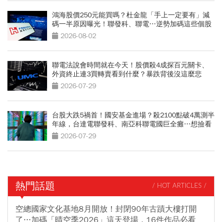
鴻海股價250元能買嗎？杜金龍「手上一定要有」減
碼一半原因曝光！聯發科、聯電…逆勢加碼這些個股
2026-08-02
聯電法說會時間就在今天！股價殺4成探百元關卡、
外資終止連3買轉賣看到什麼？暴跌背後沒這麼悲
觀？
2026-07-29
台股大跌5禍首！國安基金進場？殺2100點破4萬測半
年線，台達電聯發科、南亞科聯電國巨全癱…想撿看
3訊號
2026-07-29
熱門話題
/ HOT ARTICLES /
空總國家文化基地8月開放！封閉90年古蹟大樓打開
了…加碼「晴空季2026」這天登場，16件作品必看