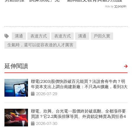
公式一鍵就能算，連勞退、
科技如何讓世界更平權？
Ads by
資遣費都能查
溝通
表達方式
表達方式
溝通
戶田久實
生氣時，還可以從容表達的人才厲害
延伸閱讀
聯電(2303)股價快跌破百元能買？法說會有牛肉？明
年資本支出上調台南建新廠：不只為AI擴廠，看到3大
潛在需求
2026-07-29
聯電、欣興、台光電…股價終於破底翻、全都漲停要
買誰？它2.2萬張排隊等買、外資鎖定轉賣為買狂吞4
萬張
2026-07-30