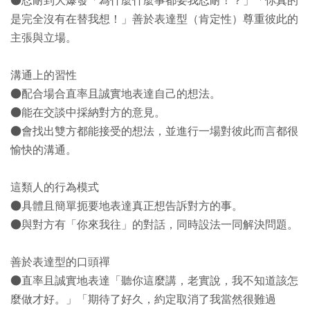
●忍耐到大爆發「為什麼什麼事都要我忍耐！？」「你真的
是完全沒有在替我想！」善於表達型（肯定性）尊重彼此的
主張與立場。
溝通上的習性
●配合場合直率且誠實地表達自己的想法。
●能在交談中採納對方的意見。
●會找出雙方都能接受的想法，並進行一場對彼此而言都很
愉快的溝通。
這類人的行為模式
●具體且簡單扼要地表達真正想告訴對方的事。
●與對方有「你來我往」的對話，同時設法一同解決問題。
善於表達型的口頭禪
●直率且誠實地表達「聽你這麼講，老實說，我不知道該怎
麼做才好。」「期待了好久，約定取消了我當然很難過