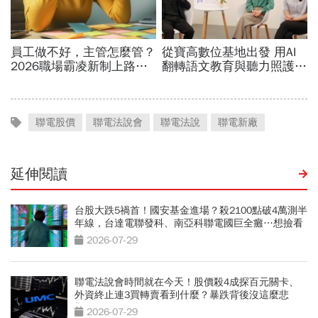
聯電股價
聯電法說會
聯電法說
聯電新廠
延伸閱讀
台股大跌5禍首！國安基金進場？殺2100點破4萬測半
年線，台達電聯發科、南亞科聯電國巨全癱…想撿看
3訊號
2026-07-29
聯電法說會時間就在今天！股價殺4成探百元關卡、
外資終止連3買轉賣看到什麼？暴跌背後沒這麼悲
觀？
2026-07-29