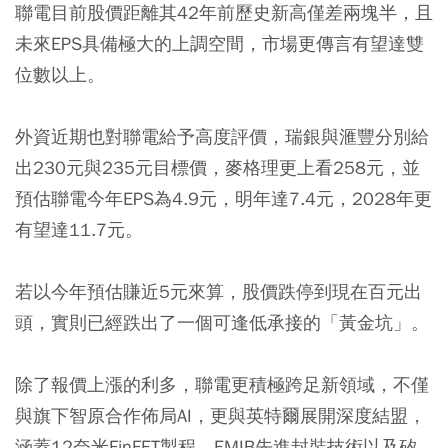
聯電目前股價距離其42年前歷史新高僅差兩塊半，且
未來EPS具備極大的上調空間，市場更傳言有望達雙
位數以上。
外資近期也對聯電給予高度評價，瑞銀與滙豐分別給
出230元與235元目標價，麥格理更上看258元，並
預估聯電今年EPS為4.9元，明年達7.4元，2028年更
有望達11.7元。
若以今年預估賺近5元來算，股價跌停到現在百元出
頭，實則已經跌出了一個可逢低承接的「黃金坑」。
除了報價上漲的利多，聯電更積極跨足新領域，不僅
與旗下智原合作佈局AI，更與英特爾展開深度結盟，
涵蓋12奈米FinFET製程、EMIB先進封裝技術以及矽