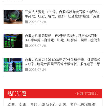
三大法人賣超1100億、台股逃殺有鑽石股？南亞科、
華邦電、旺宏、聯電、群創…杜金龍點3檔迎「黃金
坑」買點
2026-07-28
台股大跌原因盤點！殺2千點第3慘，跌破42K回測
39K半年線？台達電、聯電、聯發科、國巨…撿便宜
怎麼選
2026-07-28
台股大跌原因？殺1200點第9慘又破季線、外資賣超
609億，聯電欣興國巨吞逾半根停板…股海老手：想
買這天再說
2026-07-24
熱門話題
/ HOT STORIES /
欣興、南電、景碩、臻鼎-KY、金居、尖點...PCB買誰