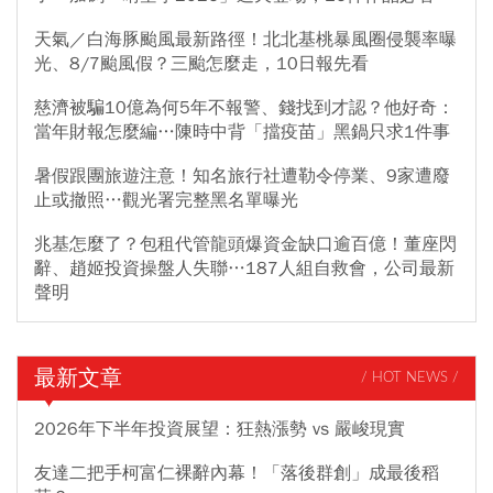
天氣／白海豚颱風最新路徑！北北基桃暴風圈侵襲率曝
光、8/7颱風假？三颱怎麼走，10日報先看
慈濟被騙10億為何5年不報警、錢找到才認？他好奇：
當年財報怎麼編…陳時中背「擋疫苗」黑鍋只求1件事
暑假跟團旅遊注意！知名旅行社遭勒令停業、9家遭廢
止或撤照…觀光署完整黑名單曝光
兆基怎麼了？包租代管龍頭爆資金缺口逾百億！董座閃
辭、趙姬投資操盤人失聯…187人組自救會，公司最新
聲明
最新文章
/ HOT NEWS /
2026年下半年投資展望：狂熱漲勢 vs 嚴峻現實
友達二把手柯富仁裸辭內幕！「落後群創」成最後稻