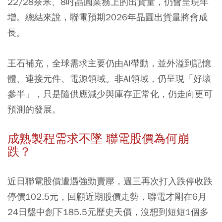
22/28奈米、8吋晶圓業務上的出貨量，仍會呈現年
增。總結來說，聯電預期2026年晶圓出貨量將會成
長。
王石補充，全球需求主要仍由AI帶動，並外溢到記憶
體、連接元件、電源領域。非AI領域，仍呈現「好壞
參半」，只是隨供應減少與庫存正常化，仍走向更可
預測的發展。
成熟製程需求不墜 聯電股價為何崩
跌？
近日聯電股價遭遇強勁賣壓，週三再次打入跌停收跌
停價102.5元，回顧近期股價走勢，聯電才剛在6月
24日盤中創下185.5元歷史天價，沒想到短短1個多