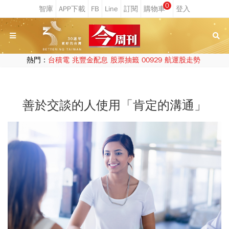
0
熱門：
台積電
兆豐金配息
股票抽籤
00929
航運股走勢
善於交談的人使用「肯定的溝通」