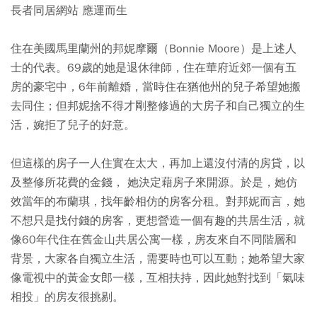
長者同居網站 應運而生
住在美國馬里蘭州的邦妮摩爾（Bonnie Moore）是上述人
士的代表。69歲的她是退休律師，住在華府近郊一個有五
房的豪宅中，6年前離婚，當時住在猶他州的兒子希望她搬
去同住；但邦妮捨不得才剛整修過的大房子和自己獨立的生
活，婉拒了兒子的好意。
但這樣的房子一人住實在太大，再加上還沒付清的房貸，以
及整修所花費的金錢， 她決定藉房子來開源。於是，她仿
效當年的布蘭琪，找年齡相仿的房客分租。對邦妮而言，她
不想只是找付錢的房客，更想營造一個有趣的共居生活，就
像60年代住在舊金山共居公寓一樣，房友來自不同階層和
背景，大家各自獨立生活，需要時也可以互動；她希望大家
像電視中的黃金女郎一樣，互相扶持，因此她對找到「氣味
相投」的房友很挑剔。