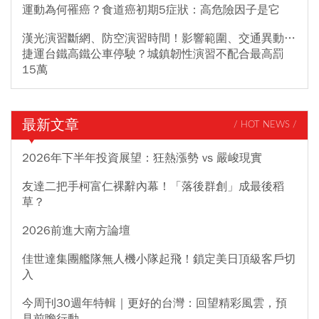
運動為何罹癌？食道癌初期5症狀：高危險因子是它
漢光演習斷網、防空演習時間！影響範圍、交通異動…
捷運台鐵高鐵公車停駛？城鎮韌性演習不配合最高罰
15萬
最新文章
/ HOT NEWS /
2026年下半年投資展望：狂熱漲勢 vs 嚴峻現實
友達二把手柯富仁裸辭內幕！「落後群創」成最後稻
草？
2026前進大南方論壇
佳世達集團艦隊無人機小隊起飛！鎖定美日頂級客戶切
入
今周刊30週年特輯｜更好的台灣：回望精彩風雲，預
見前瞻行動