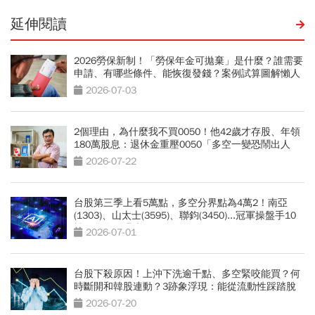
延伸閱讀
2026勞保新制！「勞保年金可拋棄」是什麼？誰需要
申請、有哪些條件、能恢復發錢？案例試算圖解懶人
包
2026-07-03
2個理由，為什麼我不買0050！他42歲才存股、年領
180萬股息：退休金重壓0050「多空一變恐鬧出人
命」
2026-07-22
台股第三季上看5萬點，多空分界點為4萬2！南亞
(1303)、山太士(3595)、聯鈞(3450)...冠軍操盤手10
檔口袋名單曝光
2026-07-01
台股下殺原因！上沖下洗逾千點、多空緊咬能買？何
時斷開和韓股連動？3跡象浮現：能從流動性踩踏脫
身
2026-07-20