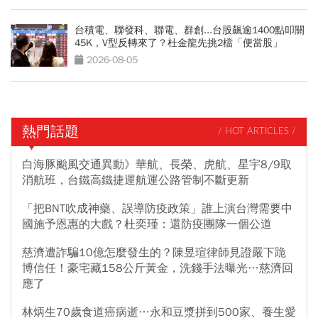
台積電、聯發科、聯電、群創...台股飆逾1400點叩關
45K，V型反轉來了？杜金龍先挑2檔「便當股」
2026-08-05
熱門話題
/ HOT ARTICLES /
白海豚颱風交通異動》華航、長榮、虎航、星宇8/9取
消航班，台鐵高鐵捷運航運公路管制不斷更新
「把BNT吹成神藥、誤導防疫政策」誰上演台灣需要中
國施予恩惠的大戲？杜奕瑾：還防疫團隊一個公道
慈濟遭詐騙10億怎麼發生的？陳昱瑄律師見證嚴下跪
博信任！豪宅藏158公斤黃金，洗錢手法曝光…慈濟回
應了
林炳生70歲食道癌病逝…永和豆漿拼到500家、養生愛