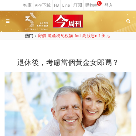
0
熱門：
房價
遺產稅免稅額
fed
高股息etf
美元
退休後，考慮當個黃金女郎嗎？