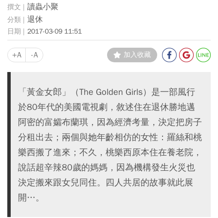
讀蟲小聚
退休
2017-03-09 11:51
+A
-A
加入收藏
「黃金女郎」（The Golden Girls）是一部風行
於80年代的美國電視劇，敘述住在退休勝地邁
阿密的富孀布蘭琪，因為經濟考量，決定把房子
分租出去；兩個與她年齡相仿的女性：羅絲和桃
樂西搬了進來；不久，桃樂西原本住在養老院，
說話超辛辣80歲的媽媽，因為機構發生火災也
決定搬來跟女兒同住。四人共居的故事就此展
開…。