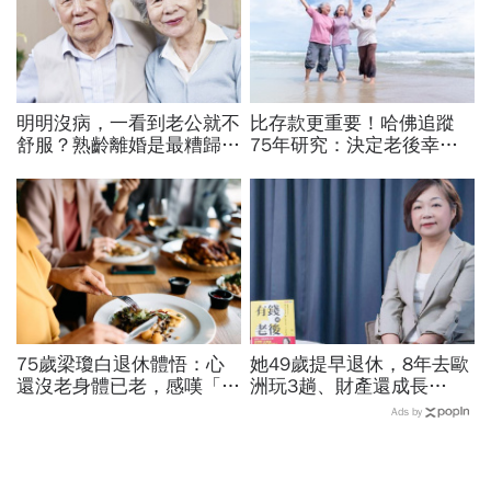
明明沒病，一看到老公就不
比存款更重要！哈佛追蹤
舒服？熟齡離婚是最糟歸
75年研究：決定老後幸福
宿...精神科醫師勸：夫妻留
與長壽的關鍵，不是財富而
錢各自花「退休後5個相處
是「這件事」
之道」
75歲梁瓊白退休體悟：心
她49歲提早退休，8年去歐
還沒老身體已老，感嘆「沒
洲玩3趟、財產還成長
工作沒錢途」朋友誤會要借
35%！0050、00679B...
Ads by
錢...退休才懂的「友情潛規
「8檔ETF」讓你有錢到老
則」
後