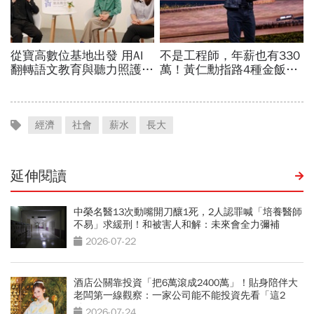
經濟
社會
薪水
長大
延伸閱讀
中榮名醫13次動嘴開刀釀1死，2人認罪喊「培養醫師
不易」求緩刑！和被害人和解：未來會全力彌補
2026-07-22
酒店公關靠投資「把6萬滾成2400萬」！貼身陪伴大
老闆第一線觀察：一家公司能不能投資先看「這2
點」
2026-07-24