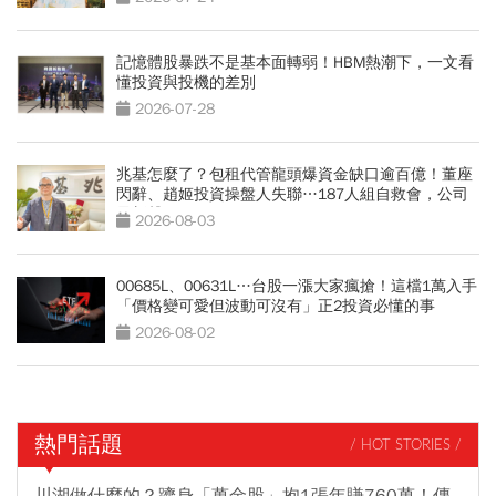
記憶體股暴跌不是基本面轉弱！HBM熱潮下，一文看
懂投資與投機的差別
2026-07-28
兆基怎麼了？包租代管龍頭爆資金缺口逾百億！董座
閃辭、趙姬投資操盤人失聯…187人組自救會，公司
最新聲明
2026-08-03
00685L、00631L…台股一漲大家瘋搶！這檔1萬入手
「價格變可愛但波動可沒有」正2投資必懂的事
2026-08-02
熱門話題
/ HOT STORIES /