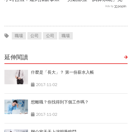
餐就OK？法院認證了…遲
公式一鍵就能算，連勞退、
Ads by
到不支薪這樣算
資遣費都能查
職場
公司
公司
職場
延伸閱讀
什麼是「長大」？ 第一份薪水入帳
2017-11-02
想離職？你找得到下個工作嗎？
2017-11-02
辦公室天天上演明爭暗鬥