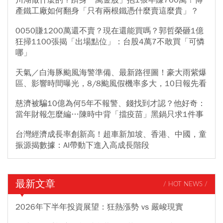
川湖做什麼的？躋身「萬金股」抱1張年賺760萬！傳
產鐵工廠如何翻身「只有兩根鐵憑什麼賣這麼貴」？
0050賺1200萬還不賣？現在還能買嗎？郭哲榮砸1億
狂掃1100張揭「出場點位」：台股4萬7不敢買「可憐
哪」
天氣／白海豚颱風海警準備、最新路徑圖！豪大雨紫爆
區、影響時間曝光，8/8颱風假機率多大，10日報先看
慈濟被騙10億為何5年不報警、錢找到才認？他好奇：
當年財報怎麼編…陳時中背「擋疫苗」黑鍋只求1件事
台灣經濟成長率創新高！超車新加坡、香港、中國，童
振源揭數據：AI帶動下進入高成長階段
最新文章
/ HOT NEWS /
2026年下半年投資展望：狂熱漲勢 vs 嚴峻現實