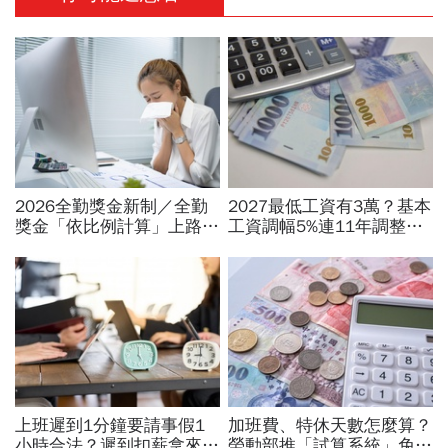
2026全勤獎金新制／全勤
2027最低工資有3萬？基本
獎金「依比例計算」上路！
工資調幅5%連11年調整？
請1天假扣多少？請病假怎
勞方喊話新鮮人起薪、臨時
麼扣薪？計算公式一次看
工、接案工作者該照顧
上班遲到1分鐘要請事假1
加班費、特休天數怎麼算？
小時合法？遲到扣薪拿來聚
勞動部推「試算系統」免代