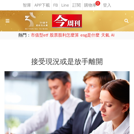
0
熱門：
市值型etf
股票股利怎麼算
esg是什麼
天氣
AI
接受現況或是放手離開