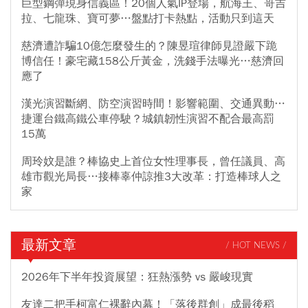
巨型鋼彈現身信義區！20個人氣IP登場，航海王、哥吉
拉、七龍珠、寶可夢…盤點打卡熱點，活動只到這天
慈濟遭詐騙10億怎麼發生的？陳昱瑄律師見證嚴下跪
博信任！豪宅藏158公斤黃金，洗錢手法曝光…慈濟回
應了
漢光演習斷網、防空演習時間！影響範圍、交通異動…
捷運台鐵高鐵公車停駛？城鎮韌性演習不配合最高罰
15萬
周玲妏是誰？棒協史上首位女性理事長，曾任議員、高
雄市觀光局長…接棒辜仲諒推3大改革：打造棒球人之
家
最新文章
/ HOT NEWS /
2026年下半年投資展望：狂熱漲勢 vs 嚴峻現實
友達二把手柯富仁裸辭內幕！「落後群創」成最後稻