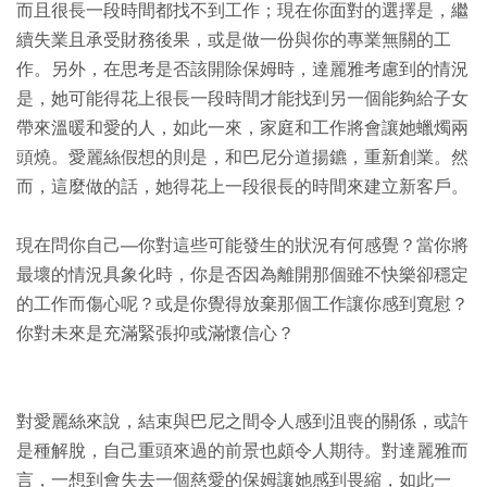
而且很長一段時間都找不到工作；現在你面對的選擇是，繼
續失業且承受財務後果，或是做一份與你的專業無關的工
作。另外，在思考是否該開除保姆時，達麗雅考慮到的情況
是，她可能得花上很長一段時間才能找到另一個能夠給子女
帶來溫暖和愛的人，如此一來，家庭和工作將會讓她蠟燭兩
頭燒。愛麗絲假想的則是，和巴尼分道揚鑣，重新創業。然
而，這麼做的話，她得花上一段很長的時間來建立新客戶。
現在問你自己―你對這些可能發生的狀況有何感覺？當你將
最壞的情況具象化時，你是否因為離開那個雖不快樂卻穩定
的工作而傷心呢？或是你覺得放棄那個工作讓你感到寬慰？
你對未來是充滿緊張抑或滿懷信心？
對愛麗絲來說，結束與巴尼之間令人感到沮喪的關係，或許
是種解脫，自己重頭來過的前景也頗令人期待。對達麗雅而
言，一想到會失去一個慈愛的保姆讓她感到畏縮，如此一