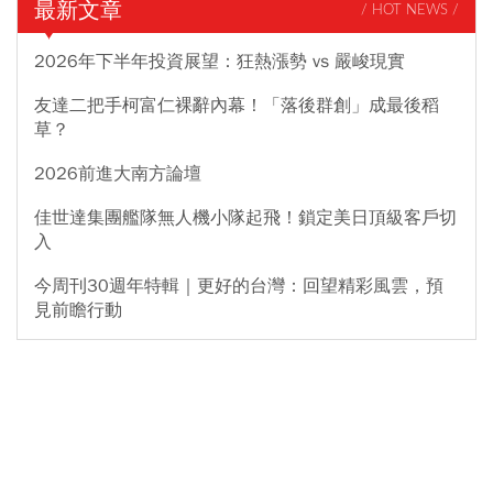
最新文章
/ HOT NEWS /
2026年下半年投資展望：狂熱漲勢 vs 嚴峻現實
友達二把手柯富仁裸辭內幕！「落後群創」成最後稻
草？
2026前進大南方論壇
佳世達集團艦隊無人機小隊起飛！鎖定美日頂級客戶切
入
今周刊30週年特輯｜更好的台灣：回望精彩風雲，預
見前瞻行動