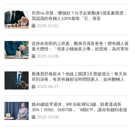
存房vs.存股，哪個好？白手起家翻身1億富豪親授：
我認識的有錢人100%都靠「它」致富
2025-10-01
從拚命加班的上班族，翻身百億富爸爸！變有錢人後
最大體悟：「領多少錢做多少事」的思維，為何害你
變窮？
2025-10-08
厭倦賣肝換薪水？他線上開課3天賣破億元！每天加
班到深夜，有房有錢卻沒時間陪家人，如何翻轉人
生？
2025-08-27
她49歲提早退休，8年去歐洲玩3趟、財產還成長
35%！0050、00679B...「8檔ETF」讓你有錢到老後
2025-10-09