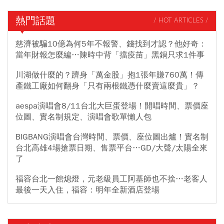
熱門話題
/ HOT ARTICLES /
慈濟被騙10億為何5年不報警、錢找到才認？他好奇：
當年財報怎麼編…陳時中背「擋疫苗」黑鍋只求1件事
川湖做什麼的？躋身「萬金股」抱1張年賺760萬！傳
產鐵工廠如何翻身「只有兩根鐵憑什麼賣這麼貴」？
aespa演唱會8/11台北大巨蛋登場！開唱時間、票價座
位圖、實名制規定、演唱會歌單懶人包
BIGBANG演唱會台灣時間、票價、座位圖出爐！實名制
台北高雄4場搶票日期、售票平台…GD/大聲/太陽全來
了
福容台北一館熄燈，元老級員工阿基師也不捨…老客人
最後一天入住，福容：明年全新酒店登場