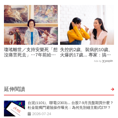
心理師教你：如何安慰喪親
「支票簽到腳軟」...一度登
的朋友
上櫃股王，隨身碟小公司如
何做到？
瓊瑤離世／支持安樂死「想
失控的2歲、裝病的10歲、
沒痛苦死去」…7年前給孩
火爆的17歲... 專家：搞懂
子交代身後事的一封信：這
VSAI 四大狀態，隨時接住
Ads by
10件事千萬別對我做
孩子!
延伸閱讀
台泥(1101)、聯電(2303)... 台股7-9月洗盤期買什麼？
杜金龍獨門避險操作曝光：為何先別碰主動式ETF？
2026-07-24