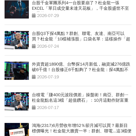
台股千金軍團系列4一台股要崩了？杜金龍一張
EXCEL「單日成交量未達天花板」，千金股盛世不至
於曇花一現
2026-07-29
台股Q3下探4萬點？群創、聯電、友達、南亞可以
買？杜金龍「10檔補漲股」口袋名單：這樣操作「超
好賺的啦」
2026-07-24
外資賣超1890億、台幣探14月新低，融資減276億跌
破6千億！台股修正6千點夠了？杜金龍：探4萬點不
無可能
2026-07-19
台積電「賺400元波段價差」操盤術！南亞、群創…
杜金龍點名這3檔「超值鑽石」：10月這動作財富重
分配
2026-07-17
鴻海(2317)6月營收年增52％卻月減可以買？最新目
標價曝光！杜金龍大膽賣一半：群創、聯電...這3檔便