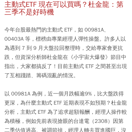
主動式ETF 現在可以買嗎？杜金龍：第
三季不是好時機
今年台股最熱門的主動式 ETF，如 00981A、
00403A 等，標榜由專業經理人彈性操盤。許多人以
為遇到 7 到 9 月大盤拉回整理時，交給專家會更抗
跌，但資深分析師杜金龍在《小宇宙大爆發》節目中
指出，大家都搞反了！目前主動式 ETF 之間甚至出現
了互相踐踏、籌碼混亂的情況。
以 00981A 為例，近一個月跌幅逾9%，比大盤跌得
更深，為什麼主動式 ETF 近期表現不如預期？杜金龍
分析，主動式 ETF 為了追求超額報酬，經理人操作較
為積極，例如先前表現搶眼的台達電（2308）因第
二季估值過高、被調節掉，經理人轉去買進國巨，沒