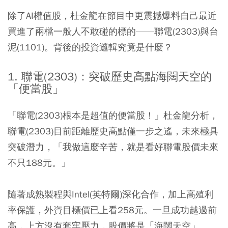
除了AI權值股，杜金龍在節目中更震撼爆料自己最近
買進了兩檔一般人不敢碰的標的——聯電(2303)與台
泥(1101)。背後的投資邏輯究竟是什麼？
1. 聯電(2303)：突破歷史高點海闊天空的
「便當股」
「聯電(2303)根本是超值的便當股！」杜金龍分析，
聯電(2303)目前距離歷史高點僅一步之遙，未來極具
突破潛力，「我做這麼辛苦，就是看好聯電股價未來
不只188元。」
隨著成熟製程與Intel(英特爾)深化合作，加上高殖利
率保護，
外資目標價已上看258元。
一旦成功越過前
高，上方沒有套牢壓力，股價將是「海闊天空」。