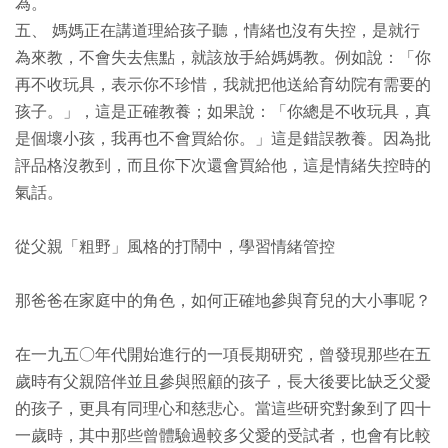
為。
五、 媽媽正在講道理給孩子聽，情緒也沒有失控，是就行
為來教，不會失去焦點，就該放手給媽媽教。例如說：「你
再不收玩具，表示你不珍惜，我就把他送給育幼院有需要的
孩子。」，這是正確教養；如果說：「你總是不收玩具，真
是個壞小孩，我再也不會買給你。」這是錯誤教養。因為批
評品格沒教到，而且你下次還會買給他，這是情緒失控時的
氣話。
從父親「粗野」風格的打鬧中，學習情緒管控
那爸爸在家庭中的角色，如何正確地參與育兒的大小事呢？
在一九五○年代開始進行的一項長期研究，曾發現那些在五
歲時有父親陪伴並且參與照顧的孩子，長大後要比缺乏父愛
的孩子，更具有同理心和慈悲心。當這些研究對象到了四十
一歲時，其中那些曾體驗過較多父愛的受試者，也會有比較