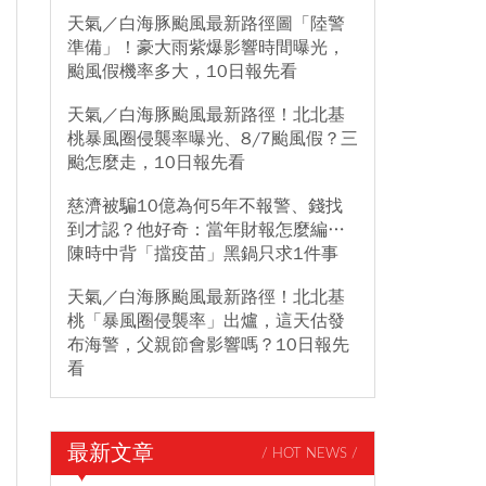
天氣／白海豚颱風最新路徑圖「陸警
準備」！豪大雨紫爆影響時間曝光，
颱風假機率多大，10日報先看
天氣／白海豚颱風最新路徑！北北基
桃暴風圈侵襲率曝光、8/7颱風假？三
颱怎麼走，10日報先看
慈濟被騙10億為何5年不報警、錢找
到才認？他好奇：當年財報怎麼編…
陳時中背「擋疫苗」黑鍋只求1件事
天氣／白海豚颱風最新路徑！北北基
桃「暴風圈侵襲率」出爐，這天估發
布海警，父親節會影響嗎？10日報先
看
最新文章
/ HOT NEWS /