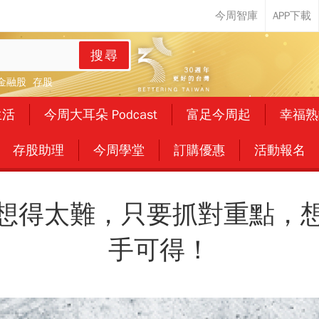
搜尋
金融股
存股
生活
今周大耳朵 Podcast
富足今周起
幸福熟
存股助理
今周學堂
訂購優惠
活動報名
想得太難，只要抓對重點，
手可得！