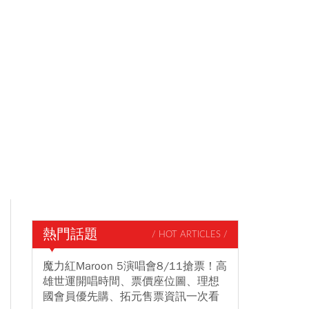
熱門話題
/ HOT ARTICLES /
魔力紅Maroon 5演唱會8/11搶票！高
雄世運開唱時間、票價座位圖、理想
國會員優先購、拓元售票資訊一次看