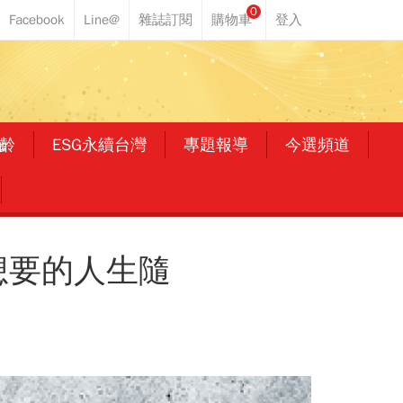
0
齡
ESG永續台灣
專題報導
今選頻道
想要的人生隨