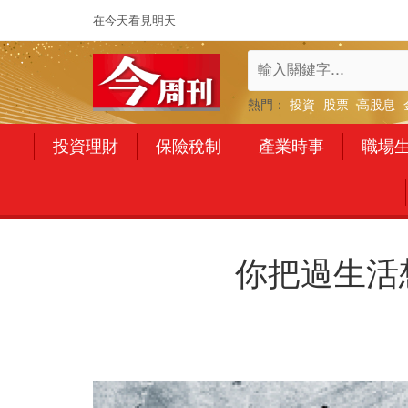
在今天看見明天
熱門：
投資
股票
高股息
投資理財
保險稅制
產業時事
職場
你把過生活