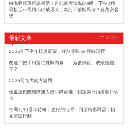
白海豚停班停課最新！台北最大陣風8-9級、下午2點
最接近…風雨比巴威還大，為何不放颱風假？蔣萬安發
聲
最新文章
/ HOT NEWS /
2026年下半年投資展望：狂熱漲勢 vs 嚴峻現實
友達二把手柯富仁裸辭內幕！「落後群創」成最後稻
草？
2026前進大南方論壇
佳世達集團艦隊無人機小隊起飛！鎖定美日頂級客戶切
入
今周刊30週年特輯｜更好的台灣：回望精彩風雲，預
見前瞻行動