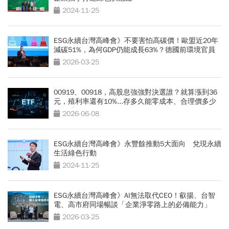
2024-11-25
ESG永續台灣高峰會》不要害怕高碳價！歐盟近20年
減碳51%，為何GDP仍能成長63%？德國前環境官員
揭關鍵
2026-03-25
00919、00918，高股息強強對決選誰？就算漲到36
元，殖利率還有10%...存多久能零成本、合理價多少
一次看
2026-06-08
ESG永續台灣高峰會》永豐餘推動5大面向 兌現永續
生活綠色行動
2024-11-25
ESG永續台灣高峰會》AI無法取代CEO！叡揚、台智
電、高市府同場暢談「企業淨零路上的必備能力」
2026-03-25