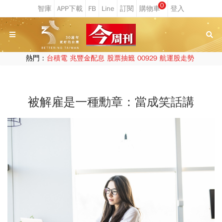
0
熱門：
台積電
兆豐金配息
股票抽籤
00929
航運股走勢
被解雇是一種勳章：當成笑話講