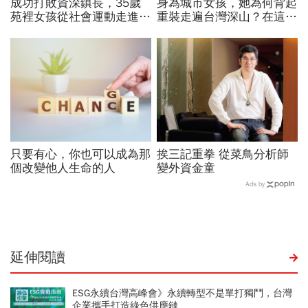
成功打敗資深鎮長，35歲
身為城市女孩，她為何背起
苑裡女孩從社會運動走進鎮
重裝走遍台灣深山？在這座
公所讓地方政治不再只有
世界少見的高山島嶼，她找
「拜託」
到人生答案
只要有心，你也可以成為那
挨三記重拳 從菜鳥分析師
個改變他人生命的人
變外資金童
Ads by
延伸閱讀
ESG永續台灣高峰會》永續轉型不是單打獨鬥，台灣
企業攜手打造綠色供應鏈