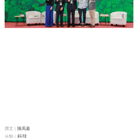
陳禹蓁
科技