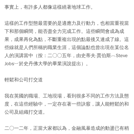
事實上，有許多人都像這樣繞著地球工作。
這樣的工作型態最需要的是適應力及行動力，也相當重視當
下和那個瞬間，能否盡全力完成工作。這些瞬間會成為成
果，成果再化為點，不斷重複出現的點最後又連成了線。這
些線就是人們所稱的職業生涯，這個論點也曾出現在某位名
人的演講當中（按：二○○五年，由史蒂夫‧賈伯斯︹Steve
Jobs︺於史丹佛大學的畢業演說提出）。
輕鬆和公司打交道
我在英國的職場、工地現場，看到很多不同的工作方法及態
度，在這些經驗中，一定存在著一些訣竅，讓人能輕鬆的和
公司及組織打交道。
二○一二年，正當大家都以為，金融風暴造成的動盪已有稍