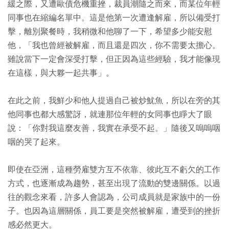
緩之際，又遭歐債危機重挫，裁員潮隨之而來，而某位年輕
同事也在縮編名單中。這是他第一次遭逢解雇，所以備受打
擊，離別聚餐時，我稍微和他聊了一下，希望多少能安慰
他，「我也曾經被解雇，而且還是四次，你不需要太擔心。
雖說當下一定會深受打擊，但正因為這些經驗，我才能像現
在這樣，與大夥一起共事」。
在此之前，我鮮少和他人提過自己被炒魷魚，所以在旁的其
他同事也都大感驚訝，就連那位年輕的女同事也睜大了眼
說：「你對我這麼友善，我實在承受不起。」隨後又嗚嗚咽
咽的哭了起來。
即使在亞洲，這種勞雇雙方互不依靠、彼此互不虧欠的工作
方式，也逐漸成為趨勢，甚至出現了流動的雙邊關係。以過
往的觀念來看，許多人會認為，公司成員就是家族中的一份
子。也因為這層關係，員工要是突然被解雇，遭受到的挫折
感必然更大。