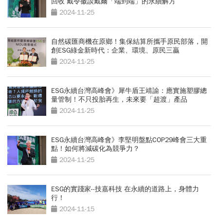
回收 戴令徽談戴爾「端到端」的永續解方
2024-11-25
自然碳匯商機在原鄉！集保結算所攜手原民部落，開
創ESG綠金新時代：企業、環境、原民三贏
2024-11-25
ESG永續台灣高峰會》犀牛盾王靖諭：應實施塑膠總
量管制！不只投胎再生，未來要「超渡」產品
2024-11-25
ESG永續台灣高峰會》李堅明盤點COP29峰會三大重
點！如何將減碳化為競爭力？
2024-11-25
ESG的實踐家--技嘉科技 在永續的道路上，身體力
行！
2024-11-15