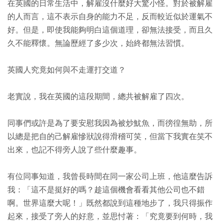
在英國的日常生活中，解雇沒什麼好大驚小怪。對於被解雇
的人而言，這不表示自身的能力不足，反而較近似於運氣不
好。但是，即使我能夠明白這個道理，卻無法接受，而且久
久不能釋懷。無論歷經了多少次，始終都無法習慣。
英國人究竟如何與不走運打交道？
老實說，我在英國的這段期間，總共被解雇了四次。
同事們或許是為了要安慰我因為被炒魷魚，而徬徨無助，所
以總是把自的己解雇慘狀說得滑稽可笑，但當下我實在笑不
出來，也記不得旁人說了些什麼趣事。
有位同事知道，我曾長時間在同一家公司上班，他這麼告訴
我：「這不是挺好的嗎？趁這個機會看看其他公司也不錯
啊。世界這麼大呢！」既然都說到這種地步了，我只得振作
起來，接受了旁人的好意，並思忖著：「究竟要到何時，我