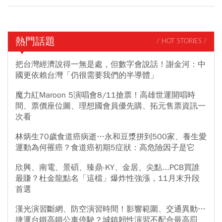
熱門話題
/ HOT STORIES /
把台灣經濟說得一無是處，但數字會說話！謝金河：中
國更依賴台灣「仍很需要我們的半導體」
魔力紅Maroon 5演唱會8/11搶票！高雄世運開唱時
間、票價座位圖、理想國會員優先購、拓元售票資訊一
次看
林炳生70歲食道癌病逝…永和豆漿拼到500家、養生愛
運動為何罹癌？食道癌初期5症狀：高危險因子是它
欣興、南電、景碩、臻鼎-KY、金居、尖點...PCB買誰
最賺？杜金龍點名「這檔」爆炸性強漲，11月末升段
首選
漢光演習斷網、防空演習時間！影響範圍、交通異動…
捷運台鐵高鐵公車停駛？城鎮韌性演習不配合最高罰