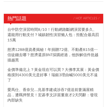
熱門話題
/ HOT ARTICLES /
台中防空演習時間8/10！行動網路斷網演習要多久、
還能用行動支付？城鎮韌性演習懶人包：拒配合最高罰
15萬
慈濟1288億資產揭秘！年捐贈72億、不動產815億…
信徒錢去哪？慈濟還原BNT採購經過，他拆解信件批越
描越黑
金價準備北上？黃金現在可以買？大佛李其展：黃金價
格摸到4300美元是好事！瑞銀3理由喊5000美元不遠
了
愛馬仕、香奈兒...兆基李建成涉吞7億送前妻滿屋精
品，遭羈押禁見！宏碁李文詳當董座才2天閃辭：發現
內部缺失