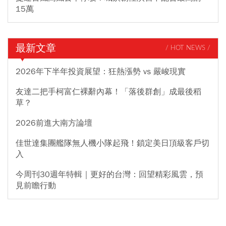
15萬
最新文章
/ HOT NEWS /
2026年下半年投資展望：狂熱漲勢 vs 嚴峻現實
友達二把手柯富仁裸辭內幕！「落後群創」成最後稻
草？
2026前進大南方論壇
佳世達集團艦隊無人機小隊起飛！鎖定美日頂級客戶切
入
今周刊30週年特輯｜更好的台灣：回望精彩風雲，預
見前瞻行動