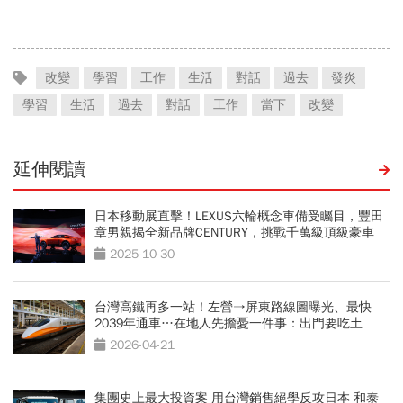
到人生答案
改變
學習
工作
生活
對話
過去
發炎
學習
生活
過去
對話
工作
當下
改變
延伸閱讀
日本移動展直擊！LEXUS六輪概念車備受矚目，豐田
章男親揭全新品牌CENTURY，挑戰千萬級頂級豪車
2025-10-30
台灣高鐵再多一站！左營→屏東路線圖曝光、最快
2039年通車…在地人先擔憂一件事：出門要吃土
2026-04-21
集團史上最大投資案 用台灣銷售絕學反攻日本 和泰