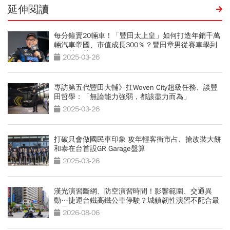
延伸閱讀
每分鐘賣20輛車！「豐田太上皇」如何打造年銷千萬
輛汽車帝國、市值成長300％？豐田章男從賽車學到
的經營智慧
2025-03-26
專訪第五代豐田大輔》扛Woven City超級任務、談豐
田哲學：「無論能力強弱，都該盡力而為」
2025-03-26
打破只會做國民車印象 攻年輕客衝市占、搶改裝大餅
和泰在台首設GR Garage盤算
2025-03-26
漢光演習斷網、防空演習時間！影響範圍、交通異
動…捷運台鐵高鐵公車停駛？城鎮韌性演習不配合最
高罰15萬
2026-08-06