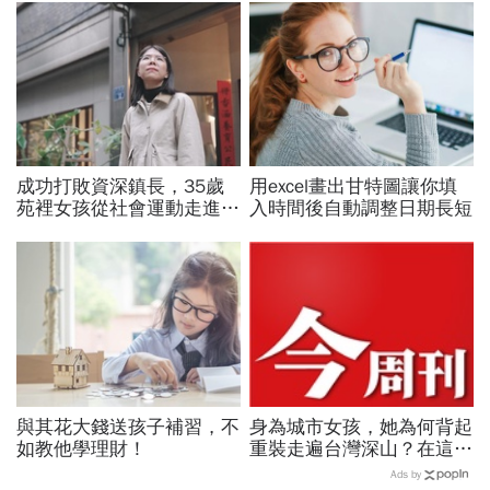
成功打敗資深鎮長，35歲
用excel畫出甘特圖讓你填
苑裡女孩從社會運動走進鎮
入時間後自動調整日期長短
公所讓地方政治不再只有
「拜託」
與其花大錢送孩子補習，不
身為城市女孩，她為何背起
如教他學理財！
重裝走遍台灣深山？在這座
世界少見的高山島嶼，她找
Ads by