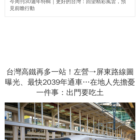
今周刊30週年特輯｜更好的台灣：回望精彩風雲，預
見前瞻行動
台灣高鐵再多一站！左營→屏東路線圖
曝光、最快2039年通車…在地人先擔憂
一件事：出門要吃土