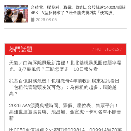
台積電、聯發科、聯電、群創...台股飆逾1400點叩關
45K，V型反轉來了？杜金龍先挑2檔「便當股」
2026-08-05
熱門話題
/ HOT STORIES /
天氣／白海豚颱風最新路徑！北北基桃暴風圈侵襲率曝
光、8/7颱風假？三颱怎麼走，10日報先看
兆基百億財務危機！包租教母4年前收到房東私訊看出
「包租代管龍頭岌岌可危」：為何租約越多，風險越
高？
2026 AAA頒獎典禮時間、票價、座位表、售票平台！
高雄世運迎張員瑛、池昌旭、金宣虎…卡司名單不斷更
新
比0050更值得買？外資狂掃00981A、00991A逾70萬