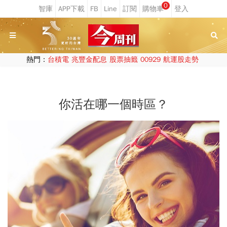
0
熱門：
台積電
兆豐金配息
股票抽籤
00929
航運股走勢
你活在哪一個時區？