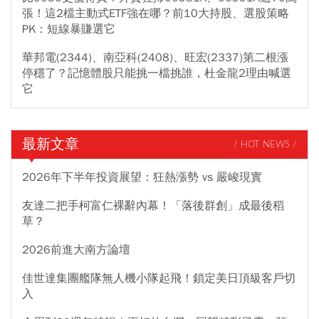
張！這2檔主動式ETF強在哪？前10大持股、選股策略
PK：短線暴賺選它
華邦電(2344)、南亞科(2408)、旺宏(2337)第二根漲
停穩了？記憶體股只能挑一檔挑誰，杜金龍2理由喊選
它
最新文章
/ HOT NEWS /
2026年下半年投資展望：狂熱漲勢 vs 嚴峻現實
友達二把手柯富仁裸辭內幕！「落後群創」成最後稻
草？
2026前進大南方論壇
佳世達集團艦隊無人機小隊起飛！鎖定美日頂級客戶切
入