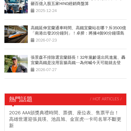
砸百億入股五家HINO經銷商盤算
2025-12-24
高鐵延伸宜蘭通車時間、高鐵宜蘭站在哪？斥3500億
「南港出發20分鐘到」！卓揆：將擁4個90分鐘環島
網
2026-07-23
張景森不排除選宜蘭縣長！32年黨齡退出民進黨、轟
宜蘭高鐵是沒用盲腸高鐵…為何喊今天可能就去登
記？
2026-07-27
熱門話題
/ HOT ARTICLES /
2026 AAA頒獎典禮時間、票價、座位表、售票平台！
高雄世運迎張員瑛、池昌旭、金宣虎…卡司名單不斷更
新