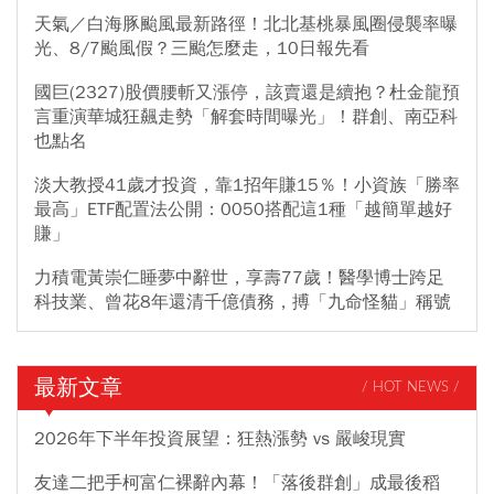
天氣／白海豚颱風最新路徑！北北基桃暴風圈侵襲率曝
光、8/7颱風假？三颱怎麼走，10日報先看
國巨(2327)股價腰斬又漲停，該賣還是續抱？杜金龍預
言重演華城狂飆走勢「解套時間曝光」！群創、南亞科
也點名
淡大教授41歲才投資，靠1招年賺15％！小資族「勝率
最高」ETF配置法公開：0050搭配這1種「越簡單越好
賺」
力積電黃崇仁睡夢中辭世，享壽77歲！醫學博士跨足
科技業、曾花8年還清千億債務，搏「九命怪貓」稱號
最新文章
/ HOT NEWS /
2026年下半年投資展望：狂熱漲勢 vs 嚴峻現實
友達二把手柯富仁裸辭內幕！「落後群創」成最後稻