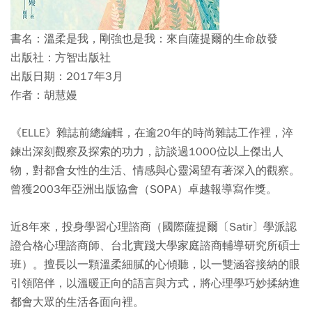
書名：
溫柔是我，剛強也是我：來自薩提爾的生命啟發
出版社：
方智出版社
出版日期：
2017年3月
作者：
胡慧嫚
《ELLE》雜誌前總編輯，在逾20年的時尚雜誌工作裡，淬
鍊出深刻觀察及探索的功力，訪談過1000位以上傑出人
物，對都會女性的生活、情感與心靈渴望有著深入的觀察。
曾獲2003年亞洲出版協會（SOPA）卓越報導寫作獎。
近8年來，投身學習心理諮商（國際薩提爾〔Satir〕學派認
證合格心理諮商師、台北實踐大學家庭諮商輔導研究所碩士
班）。擅長以一顆溫柔細膩的心傾聽，以一雙涵容接納的眼
引領陪伴，以溫暖正向的語言與方式，將心理學巧妙揉納進
都會大眾的生活各面向裡。