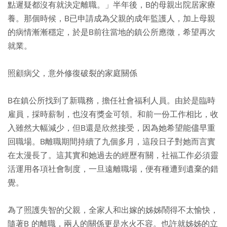
點遲疑都沒有就決定離職。」半年後，B的母親出院居家療
養。那個時候，B已申請成為父親的成年監護人，加上母親
的病情漸漸穩定，於是B前往當地的鎮公所應徵，希望再次
就業。
照顧病父，意外修復破裂的家庭關係
B在鎮公所找到了新職務，擔任社會福利人員。由於是臨時
雇員，採時薪制，也沒有獎金可領。和前一份工作相比，收
入雖然大幅減少，但B還是欣然接受，因為她希望能儘早重
回職場。B離職期間持續了九個多月，這段日子對她而言實
在太漫長了。這其實和她過去的經歷有關，社福工作必須靈
活運用各項社會制度，一旦遠離職場，便有種遭到遺棄的錯
覺。
為了照護失智的父親，全家人和出嫁的姊姊鬧得不太愉快，
隨著B 的離職，兩人的關係更是水火不容。也許就姊姊的立