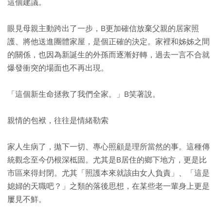
這個建議。
眼見母親主動跨出了一步，B更加確信放棄父親的居家照
護、將他送進團體家屋，是個正確的決定。家裡和姊姊之間
的關係，也因為新誕生的外孫而逐漸好轉，過去一言不合就
爆發衝突的場面也不再出現。
「這個新生命拯救了我們全家。」B笑著說。
親情的包袱，往往是情緒勒索
家人生病了，拋下一切、專心照顧是理所當然的事。這種傳
統觀念至今仍根深柢固。尤其是B居住的鄉下地方，更是比
市區來得封閉。尤其「照護本來就該由女人負責」、「這是
媳婦的天職吧？」之類的落後思想，在某些老一輩身上更是
屢見不鮮。