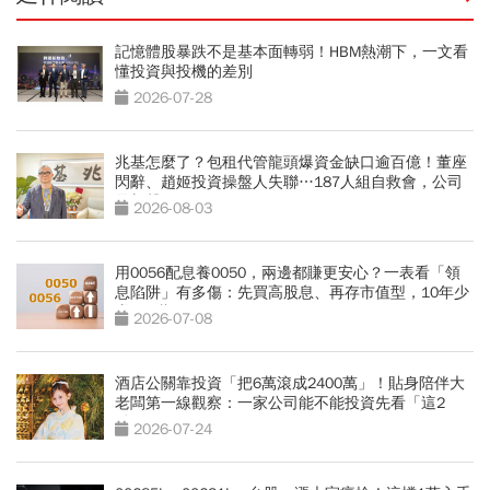
記憶體股暴跌不是基本面轉弱！HBM熱潮下，一文看
懂投資與投機的差別
2026-07-28
兆基怎麼了？包租代管龍頭爆資金缺口逾百億！董座
閃辭、趙姬投資操盤人失聯…187人組自救會，公司
最新聲明
2026-08-03
用0056配息養0050，兩邊都賺更安心？一表看「領
息陷阱」有多傷：先買高股息、再存市值型，10年少
賺330萬
2026-07-08
酒店公關靠投資「把6萬滾成2400萬」！貼身陪伴大
老闆第一線觀察：一家公司能不能投資先看「這2
點」
2026-07-24