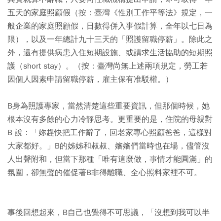
五天的家庭照顧假（按：臺灣《性別工作平等法》規定，一
般企業的家庭照顧假，日數得併入事假計算，全年以七日為
限），以及一年總計九十三天的「照護留職停薪」。除此之
外，還有提供病患入住短期設施、或請求生活協助的短期照
護（short stay）。（按：臺灣尚無上述兩項規定，勞工若
因個人因素申請留職停薪，雇主保有准駁權。）
B身為照護專家，當然清楚這些重要資訊，但那個時候，她
根本沒有多餘的心力冷靜思考。更重要的是，住院的母親對
B 說：「妳趕快把工作辭了，回老家專心照顧爸爸，這樣對
大家都好。」B的姊姊和叔叔、嬸嬸們當時也在場，儘管沒
人出聲附和，但當下那種「唯有這麼做，事情才能圓滿」的
氛圍，卻無聲的催促著B非得離職、全心照料家裡不可。
事後回想起來，B自己也覺得不可思議，「沒想到我可以半