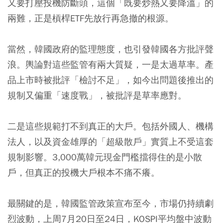
又要打壓投機防斷頭，這個「既要炒熱又要降溫」的
兩難，正是槓桿ETF先放行再急撤的根源。
當然，韓國政府的監理態度，也引發韓國各方批評聲
浪。輿論對這些監管有兩大質疑，一是太過草率。產
品上市時被批評「檢討不足」，如今出問題後推出的
規制又偏重「速度戰」，被批評是草率應對。
二是這些規範打不到真正的大戶。包括外國人、機構
法人，以及資金雄厚的「超級散戶」實質上不受這套
規制影響。3,000萬韓元現金門檻擋得住的是小散
戶，但真正的投機大戶根本不痛不癢。
最關鍵的是，韓國監管政策宣布至今，市場仍持續劇
烈波動，上周7月20日至24日，KOSPI平均盤中波動