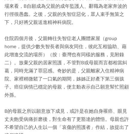
場來看，B自願成為父親的成年監護人、辭職為老家奔波的
行徑很愚蠢。之後，父親的失智症惡化，眾人束手無策之
下，只好將父親送進精神科病院。
住院四個月後，父親轉往失智症老人團體家屋（group
home，提供少數失智長者與病友同住，彼此互相協助、藉
此增進交流的場所）（按：臺灣也有同樣的服務，見附錄
二）。放棄父親的居家照護，不管對B或母親而言都相當糾
葛，同時充滿了罪惡感。奇妙的是，父親離家入住精神病
院、家裡稍微鬆了一口氣的期間，姊姊正好產下第三個孩
子。癌症病情已穩定的母親，便主動表示自己願意幫忙照顧
外孫。
B的母親之所以願意放下成見，或許是在她自身罹癌、眼見
丈夫飽受病痛折磨後，對生命有了更豁達的體悟。母親也許
不希望自己的人生以一個「哀傷的照護者」作結，故提出了