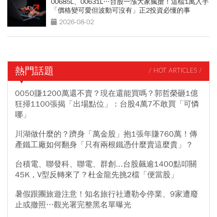
00685L、00631L…台股一漲大家瘋搶！這檔1萬入手
「價格變可愛但波動可沒有」正2投資必懂的事
2026-08-02
熱門話題
/ HOT ARTICLES /
0050賺1200萬還不賣？現在還能買嗎？郭哲榮砸1億
狂掃1100張揭「出場點位」：台股4萬7不敢買「可憐
哪」
川湖做什麼的？躋身「萬金股」抱1張年賺760萬！傳
產鐵工廠如何翻身「只有兩根鐵憑什麼賣這麼貴」？
台積電、聯發科、聯電、群創...台股飆逾1400點叩關
45K，V型反轉來了？杜金龍先挑2檔「便當股」
暑假跟團旅遊注意！知名旅行社遭勒令停業、9家遭廢
止或撤照…觀光署完整黑名單曝光