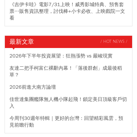
《吉伊卡哇》電影7/31上映！威秀影城特典、預售套
票…販售資訊整理，討伐棒+小卡必收、上映戲院一文
看
最新文章
/ HOT NEWS /
2026年下半年投資展望：狂熱漲勢 vs 嚴峻現實
友達二把手柯富仁裸辭內幕！「落後群創」成最後稻
草？
2026前進大南方論壇
佳世達集團艦隊無人機小隊起飛！鎖定美日頂級客戶切
入
今周刊30週年特輯｜更好的台灣：回望精彩風雲，預
見前瞻行動