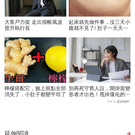
大客戶力挺 走出假帳風波
起床就先做件事，沒三天小
晉升執行長
腹就不見了! 肚子一天天變
小！
PR
檸檬搭配它，臉上斑點全部
別再死守舊人設，開掛當變
消失了，小肚子都變平坦了
形者才出色！甩掉僵化的
「做自己」，用「隨機應
Ads by
變」解鎖職涯
延伸閱讀