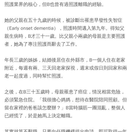
照護業界的核心，但B也曾有過照護離職的經驗。
她的父親在五十九歲的時候，被診斷出罹患早發性失智症
（Early onset dementia），照護時間邁入第九年。得知父
親生病時，B才三十一歲。比父親小兩歲的母親是主要照護
者，她為了專注照護而辭去了工作。
年長三歲的姊姊，結婚後居住在外縣市，B一個人住在老家
附近，每週有兩、三天回老家探視，週末或假日則回家和兩
老一起度過，同時幫忙照護。
之後，在B三十五歲時，母親罹患了癌症，情況相當危險，
必須緊急住院。「我很擔心媽媽，想待在醫院陪同照顧。但
留在家裡的爸爸該怎麼辦？」B當時腦筋一團混亂，整個人
已經慌了，於是她馬上決定離職。
其實就算不辭職，只要向任職機構提出申請，即可取得一年