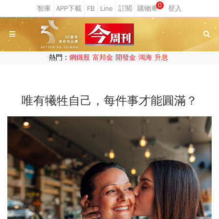
0
熱門：
鋼鐵股
富邦金
開發金
鴻海
升息
唯有犧牲自己，每件事才能圓滿？